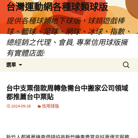
台灣運動網各種球類球版
提供各種球類地下球版，球類遊戲棒
球、籃球、足球、網球、冰球、指數、
總經銷之代理、會員, 專業信用球版擁
有實體店面!
跳
搜
選單
至
尋
內
關
容
鍵
台中支票借款周轉急需台中搬家公司領域
區
字:
都推薦台中票貼
2024-09-28
信用球版
新竹人都推薦機車借錢協商
新竹機車典當
良好更便宜服務