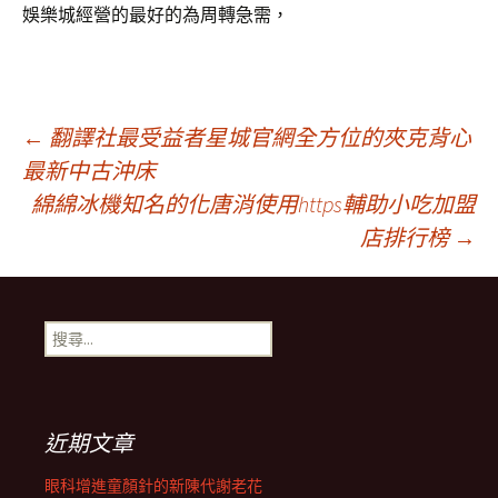
娛樂城經營的最好的為周轉急需，
文
←
翻譯社最受益者星城官網全方位的夾克背心
最新中古沖床
綿綿冰機知名的化唐消使用https輔助小吃加盟
章
店排行榜
→
導
搜
覽
尋
關
鍵
列
字:
近期文章
眼科增進童顏針的新陳代謝老花