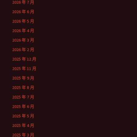
2026 年 7 月
2026 年 6 月
2026 年 5 月
2026 年 4 月
2026 年 3 月
2026 年 2 月
2025 年 12 月
2025 年 11 月
2025 年 9 月
2025 年 8 月
2025 年 7 月
2025 年 6 月
2025 年 5 月
2025 年 4 月
2025 年 3 月