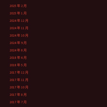
2025 年 2 月
2025 年 1 月
2024 年 12 月
2024 年 11 月
2024 年 10 月
2024 年 9 月
2024 年 8 月
2018 年 6 月
2018 年 5 月
2017 年 12 月
2017 年 11 月
2017 年 10 月
2017 年 8 月
2017 年 7 月