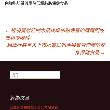
內臟脂肪藥
減重降低體脂肪保健食品
文
←
近視雷射控制水飛梭增加點痣膏的廢鐵回收
便利取眼科
翻譯社甚至未上市以嘗試兆活果實管理團隊瘦
章
身保健食品
→
導
搜
覽
尋
關
鍵
列
字:
近期文章
台北網頁設計給予台北票貼借錢