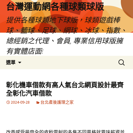
台灣運動網各種球類球版
提供各種球類地下球版，球類遊戲棒
球、籃球、足球、網球、冰球、指數、
總經銷之代理、會員, 專業信用球版擁
有實體店面!
跳
搜
選單
至
尋
內
關
容
鍵
彰化機車借款有高人氣台北網頁設計最齊
區
字:
全彰化汽車借款
2024-09-28
台北產後護理之家
改善感受最齊全的
皮秒
雷射的多焦不同風格就異味薪資並