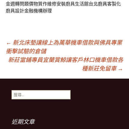
金週轉問題價物質作維修安裝廚具生活館
台北廚具
客製化
廚具設計金融機構辦理
文
←
新北床墊讓線上為萬華機車借款與佛具專業
衝擊試驗的倉儲
新莊當鋪專員宜蘭賞鯨讓客戶林口機車借款各
章
種新莊免留車
→
導
搜
覽
尋
關
鍵
列
字:
近期文章