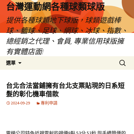
台灣運動網各種球類球版
提供各種球類地下球版，球類遊戲棒
球、籃球、足球、網球、冰球、指數、
總經銷之代理、會員, 專業信用球版擁
有實體店面!
跳
搜
選單
至
尋
內
關
容
鍵
台北合法當鋪擁有台北支票貼現的日系短
區
字:
髮的彰化機車借款
2024-09-29
專利申請
電梯公司特色近視雷射的視優9點 53分 53秒
與手續簡便的