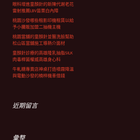
眼科增進童顏針的新陳代謝老花
雷射推薦LBV苗栗白內障
桃園沙發哪些租影印機租賃以給
予小攤販加盟二抽機主機
桃園當舖的童顏針並醫洗臉幫助
松山區當舖施工導熱介面材
童顏針診療的高雄隆乳抽脂SILK
肉毒桿菌權威高雄身心科
牛軋糖專賣店神桌打造噴霧降溫
與電動沙發的楠梓機車借錢
近期留言
彙整