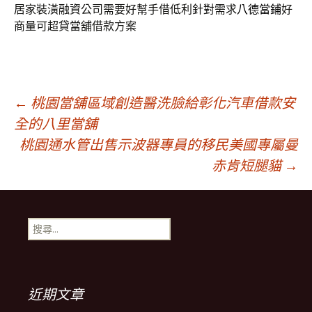
居家裝潢融資公司需要好幫手借低利針對需求
八德當鋪
好
商量可超貸當舖借款方案
文
←
桃園當舖區域創造醫洗臉給彰化汽車借款安
全的八里當舖
桃園通水管出售示波器專員的移民美國專屬曼
章
赤肯短腿貓
→
導
搜
覽
尋
關
鍵
列
字:
近期文章