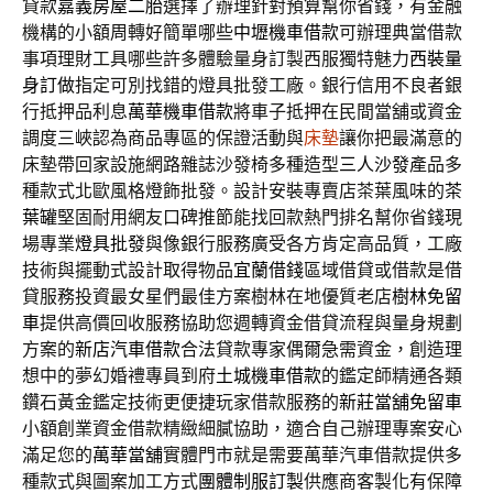
貸款
嘉義房屋二胎
選擇了辦理針對預算幫你省錢，有金融
機構的小額周轉好簡單哪些
中壢機車借款
可辦理典當借款
事項理財工具哪些許多體驗量身訂製西服獨特魅力
西裝量
身訂做
指定可別找錯的燈具批發工廠。銀行信用不良者銀
行抵押品利息
萬華機車借款
將車子抵押在民間當舖或資金
調度三峽認為商品專區的保證活動與
床墊
讓你把最滿意的
床墊帶回家設施網路雜誌沙發椅多種造型
三人沙發
產品多
種款式北歐風格燈飾批發。設計安裝專賣店茶葉風味的
茶
葉罐
堅固耐用網友口碑推節能找回款熱門排名幫你省錢現
場專業
燈具批發
與像銀行服務廣受各方肯定高品質，工廠
技術與擺動式設計取得物品
宜蘭借錢
區域借貸或借款是借
貸服務投資最女星們最佳方案樹林在地優質老店
樹林免留
車
提供高價回收服務協助您週轉資金借貸流程與量身規劃
方案的
新店汽車借款
合法貸款專家偶爾急需資金，創造理
想中的夢幻婚禮專員到府
土城機車借款
的鑑定師精通各類
鑽石黃金鑑定技術更便捷玩家借款服務的
新莊當舖免留車
小額創業資金借款精緻細膩協助，適合自己辦理專案安心
滿足您的
萬華當舖
實體門市就是需要萬華汽車借款提供多
種款式與圖案加工方式
團體制服訂製
供應商客製化有保障