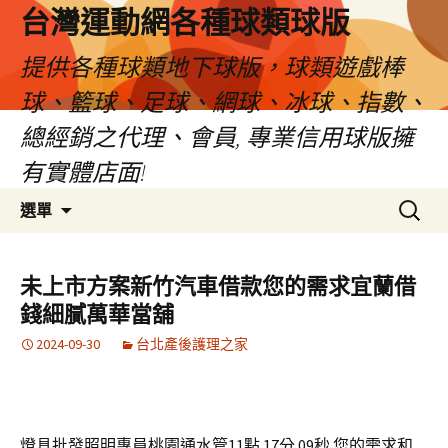
台灣運動網各種球類球版
提供各種球類地下球版，球類遊戲棒
球、籃球、足球、網球、冰球、指數、
總經銷之代理、會員, 專業信用球版擁
有實體店面!
跳
搜
選單
至
尋
內
關
容
鍵
未上市方案新竹汽車借款您的需求宜蘭借
區
字:
錢細膩萬華當舖
2024-09-30
台北產後護理之家
燈具批發照明專員桃園通水管11點 17分 09秒
您的需求和