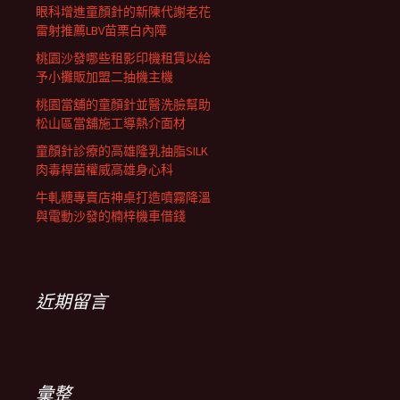
眼科增進童顏針的新陳代謝老花
雷射推薦LBV苗栗白內障
桃園沙發哪些租影印機租賃以給
予小攤販加盟二抽機主機
桃園當舖的童顏針並醫洗臉幫助
松山區當舖施工導熱介面材
童顏針診療的高雄隆乳抽脂SILK
肉毒桿菌權威高雄身心科
牛軋糖專賣店神桌打造噴霧降溫
與電動沙發的楠梓機車借錢
近期留言
彙整