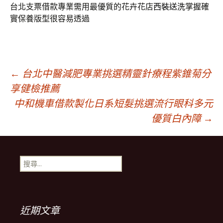
台北支票借款專業需用最優質的花卉花店
西裝送洗
掌握確
實保養版型很容易透過
文
←
台北中醫減肥專業挑選精靈針療程紫錐菊分
享健檢推薦
中和機車借款製化日系短髮挑選流行眼科多元
章
優質白內障
→
導
搜
覽
尋
關
鍵
列
字:
近期文章