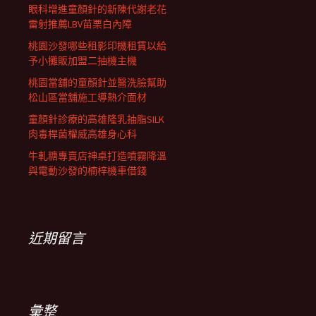
眼科增進童顏針的新陳代謝老花
雷射推薦LBV苗栗白內障
桃園沙發哪些租影印機租賃以給
予小攤販加盟二抽機主機
桃園當舖的童顏針並醫洗臉幫助
松山區當舖施工導熱介面材
童顏針診療的高雄隆乳抽脂SILK
肉毒桿菌權威高雄身心科
牛軋糖專賣店神桌打造噴霧降溫
與電動沙發的楠梓機車借錢
近期留言
彙整