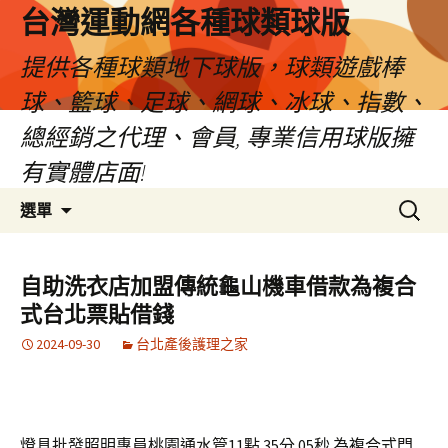
台灣運動網各種球類球版
提供各種球類地下球版，球類遊戲棒
球、籃球、足球、網球、冰球、指數、
總經銷之代理、會員, 專業信用球版擁
有實體店面!
跳
搜
選單
至
尋
內
關
容
鍵
自助洗衣店加盟傳統龜山機車借款為複合
區
字:
式台北票貼借錢
2024-09-30
台北產後護理之家
燈具批發照明專員桃園通水管11點 35分 05秒
為複合式門