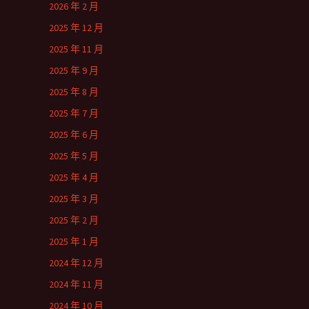
2026 年 2 月
2025 年 12 月
2025 年 11 月
2025 年 9 月
2025 年 8 月
2025 年 7 月
2025 年 6 月
2025 年 5 月
2025 年 4 月
2025 年 3 月
2025 年 2 月
2025 年 1 月
2024 年 12 月
2024 年 11 月
2024 年 10 月