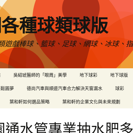
網各種球類球版
類遊戲棒球、籃球、足球、網球、冰球、指
備
吳紹琥醫師的「眼周」美學
地下球彩
地下球版
輕鬆圓夢
德尚汽車與順道汽車合力解決天窗漏水
球彩
葉和軒如何選品策略
葉和軒的企業文化與未來規劃
園通水管專業抽水肥