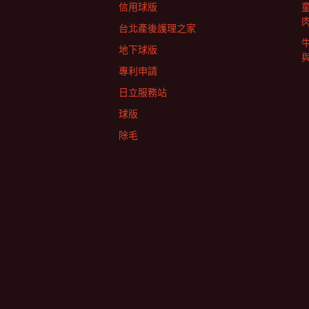
信用球版
台北產後護理之家
地下球版
專利申請
日立服務站
球版
除毛