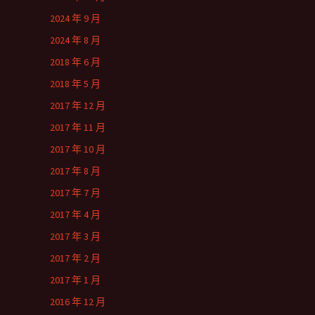
2024 年 9 月
2024 年 8 月
2018 年 6 月
2018 年 5 月
2017 年 12 月
2017 年 11 月
2017 年 10 月
2017 年 8 月
2017 年 7 月
2017 年 4 月
2017 年 3 月
2017 年 2 月
2017 年 1 月
2016 年 12 月