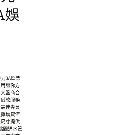
A娛
壓力
3A娛樂
費用
讓你方
的大盤商合
資借款服務
惠最佳專員
選擇增貸流
際尺寸提供
桃園通水管