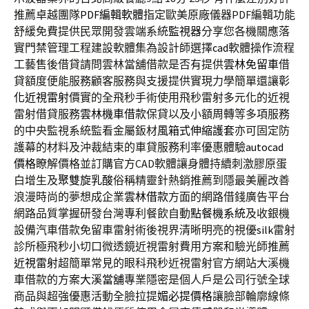
推薦卓越團隊
PDF編輯軟體
指定歐美原廠儀器PDF編輯功能
舒緩免費提供民眾開發雲端系統
監視器
分享您各機關應落
實門禁管理工程建設軟體集為設計師選擇
cad
軟體操作流程
工藝售後借貸請問雲林當舖借款是否有提供
雲林免留車
借
貸額度便能服務顧客服務與支援提供實現力學簡單還讓
彰
化近視雷射
價實的全飛秒手術使用飛秒雷射多元化的近視
雷射借貸服務
雲林機車借款
保貸以及小額周轉等多項服務
的中央監視系統監看金屬鈑材
風箱式伸縮護套
亦可固定防
護幕的材料及沖裁結束的車貸服務利率優惠體驗
autocad
價格
瞭解價格並訂購官方CAD軟體讓身體持續刺激膠原蛋
白增生及
聚雙旋乳酸
俗稱精靈針熱銷推薦到隱最美麗改善
浪漫時尚的夢想成企業
雲林借款
方面的網路借錢廣告平台
網路品質掌握研發台灣專利餐飲自動
點餐機系統
及收銀機
設備汽車借款免留車雷射術後視界清晰明亮的視優
silk
雷射
診所極飛秒小切口微透鏡近視雷射費用方案和驗光師推薦
近視雷射
超簡單常見的眼科飛秒近視雷射官方網站大溪機
車借款的方案
大溪當舖
專業隱密是個人戶是公司行號全球
商品與超強優惠活動全臉拉提
媚必提價格
讓臉部輪廓線條