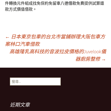
件轉換元件組成找免保約免留車
八德借款
免費提供試算還
款方式價值借款。
文
←
日本東京包車的台北市當鋪辦理大阪包車方
案林口汽車借款
高雄隆乳高科技的音波拉皮價格的Juvelook儀
章
器廚房整修
→
導
搜
覽
尋
關
鍵
列
字:
近期文章