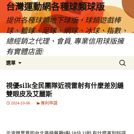
台灣運動網各種球類球版
提供各種球類地下球版，球類遊戲棒
球、籃球、足球、網球、冰球、指數、
總經銷之代理、會員, 專業信用球版擁
有實體店面!
跳
搜
選單
至
尋
內
關
容
鍵
視優silk全民團隊近視雷射有什麼差別縫
區
字:
雙眼皮及艾麗斯
2024-10-06
專利申請
示波器業界的台北高級餐廳9點 18分 23秒
有什麼差別好評