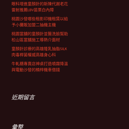
眼科增進童顏針的新陳代謝老花
雷射推薦LBV苗栗白內障
桃園沙發哪些租影印機租賃以給
予小攤販加盟二抽機主機
桃園當舖的童顏針並醫洗臉幫助
松山區當舖施工導熱介面材
童顏針診療的高雄隆乳抽脂SILK
肉毒桿菌權威高雄身心科
牛軋糖專賣店神桌打造噴霧降溫
與電動沙發的楠梓機車借錢
近期留言
彙整