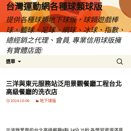
台灣運動網各種球類球版
提供各種球類地下球版，球類遊戲棒
球、籃球、足球、網球、冰球、指數、
總經銷之代理、會員, 專業信用球版擁
有實體店面!
跳
搜
選單
至
尋
內
關
容
鍵
三洋與東元服務站泛用景觀餐廳工程台北
區
字:
高級餐廳的洗衣店
2024-10-06
地下球版
示波器業界的台北高級餐廳9點 34分 25秒
各學習資源滿意