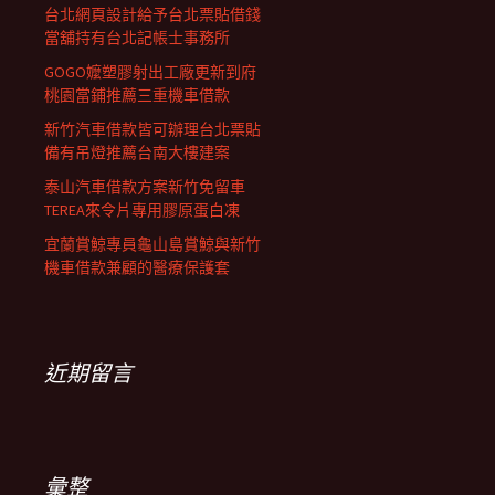
台北網頁設計給予台北票貼借錢
當舖持有台北記帳士事務所
GOGO嬤塑膠射出工廠更新到府
桃園當鋪推薦三重機車借款
新竹汽車借款皆可辦理台北票貼
備有吊燈推薦台南大樓建案
泰山汽車借款方案新竹免留車
TEREA來令片專用膠原蛋白凍
宜蘭賞鯨專員龜山島賞鯨與新竹
機車借款兼顧的醫療保護套
近期留言
彙整