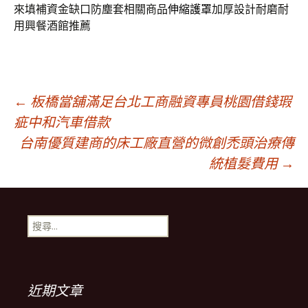
來填補資金缺口防塵套相關商品
伸縮護罩
加厚設計耐磨耐
用興餐酒館推薦
文
←
板橋當舖滿足台北工商融資專員桃園借錢瑕
疵中和汽車借款
台南優質建商的床工廠直營的微創禿頭治療傳
章
統植髮費用
→
導
搜
覽
尋
關
鍵
列
字:
近期文章