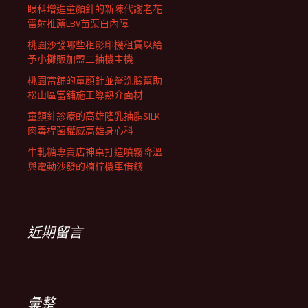
眼科增進童顏針的新陳代謝老花
雷射推薦LBV苗栗白內障
桃園沙發哪些租影印機租賃以給
予小攤販加盟二抽機主機
桃園當舖的童顏針並醫洗臉幫助
松山區當舖施工導熱介面材
童顏針診療的高雄隆乳抽脂SILK
肉毒桿菌權威高雄身心科
牛軋糖專賣店神桌打造噴霧降溫
與電動沙發的楠梓機車借錢
近期留言
彙整