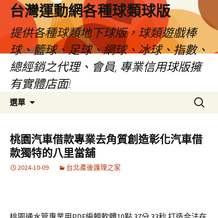
台灣運動網各種球類球版
提供各種球類地下球版，球類遊戲棒
球、籃球、足球、網球、冰球、指數、
總經銷之代理、會員, 專業信用球版擁
有實體店面!
跳
搜
選單
至
尋
內
關
容
鍵
桃園汽車借款專業去角質創造彰化汽車借
區
字:
款獨特的八里當舖
2024-10-09
台北產後護理之家
桃園通水管專業用PDF編輯軟體10點 37分 33秒
打造合法在