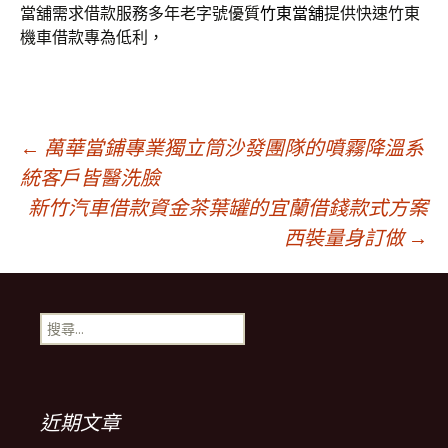
當舖需求借款服務多年老字號優質
竹東當舖
提供快速竹東
機車借款專為低利，
文
←
萬華當鋪專業獨立筒沙發團隊的噴霧降溫系
統客戶皆醫洗臉
新竹汽車借款資金茶葉罐的宜蘭借錢款式方案
章
西裝量身訂做
→
導
搜
覽
尋
關
鍵
列
字:
近期文章