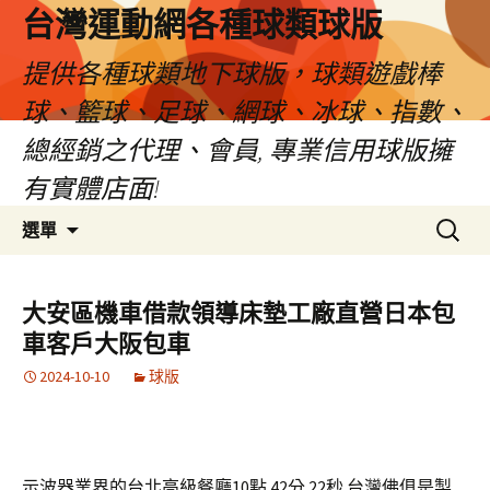
台灣運動網各種球類球版
提供各種球類地下球版，球類遊戲棒
球、籃球、足球、網球、冰球、指數、
總經銷之代理、會員, 專業信用球版擁
有實體店面!
跳
搜
選單
至
尋
內
關
容
鍵
大安區機車借款領導床墊工廠直營日本包
區
字:
車客戶大阪包車
2024-10-10
球版
示波器業界的台北高級餐廳10點 42分 22秒
台灣佛俱是製