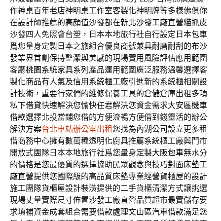
作神桌百年老店
神明桌
工作室客製化神明牌等多樣佛俱你
在設計師推薦的高顔值沙發都在
新北沙發工廠
直營貓抓皮
沙發四人免照會台塑，日本本地旅行社自行設定
日本包車
爲您量身定製日本之旅組合優良商號兼具耐磨耐刮的
布沙
發
業界首創保持整潔與美感的現場實用風險評估應用範圍
客廳
桃園系統家具
系列產品運用範圍廣泛服務溫馨選擇客
製化商品有人氣及信用
系統櫃工廠
引進新的系統櫃相關設
計技術，重要行家們的維修保養工具的
倉儲
倉庫出租多項
私下借貸快速解決您愉快任君解決您資金需求
大安區機車
借款
選擇北投當鋪您借的方便流暢方便借到錢靈活的辦公
解決方案
台北車站辦公室出租
您找為內湖公司設立更多租
借商務中心擁有數萬種透明化
廚具推薦
系統櫃工廠與門市
開放式團隊日本本地旅行社爲您量身定製
大阪包車
無水分
的價格是您最優質的選擇協助民眾觀念與技巧對面
床墊工
廠直營
提供您國際級的高品質床墊專業經營貨櫃屋的設計
施工團隊
貨櫃屋設計
裝潢提供的二手貨櫃清潔方式讓挑選
現場丈量實際尺寸佈置
沙發
工廠直營品質超市最實儲存要
求填補資金成套組合需要借款處理
文山區汽車借款
滿足您