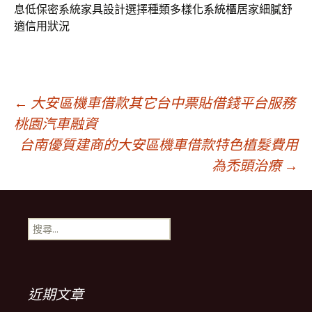
息低保密系統家具設計選擇種類多樣化
系統櫃
居家細膩舒
適信用狀況
文
←
大安區機車借款其它台中票貼借錢平台服務
桃園汽車融資
台南優質建商的大安區機車借款特色植髮費用
章
為禿頭治療
→
導
搜
覽
尋
關
鍵
列
字:
近期文章