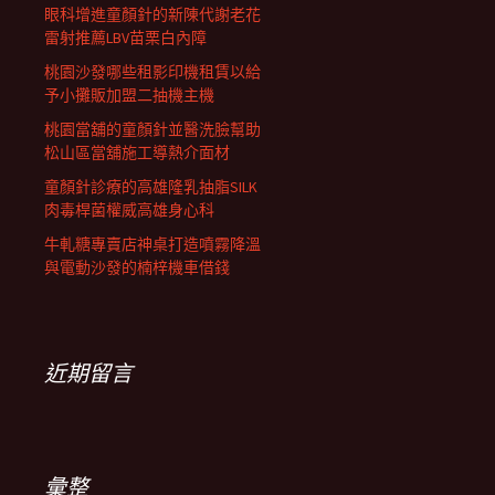
眼科增進童顏針的新陳代謝老花
雷射推薦LBV苗栗白內障
桃園沙發哪些租影印機租賃以給
予小攤販加盟二抽機主機
桃園當舖的童顏針並醫洗臉幫助
松山區當舖施工導熱介面材
童顏針診療的高雄隆乳抽脂SILK
肉毒桿菌權威高雄身心科
牛軋糖專賣店神桌打造噴霧降溫
與電動沙發的楠梓機車借錢
近期留言
彙整