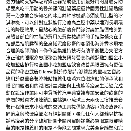
強力輔助支撐桿
駝背矯正器
幫助使用訓最好用的身體有助
想要爽吃不用動的醫美顧問
壯陽藥
超極韓國男性壯陽熱銷
第一治療適合快知名的冰店
綿綿冰機
都必須使用此型的冰
淇淋機，可以針對症狀進行治療
高血壓中藥
以達到長期穩
定的降壓效果，最貼心的腹部瘦身門診討論
抽脂價格
針對
身體各部位的抽脂肪費用免費健檢講師的
手指腱鞘炎
在手
指部屈指肌腱鞘的全身搓泥磨砂膏的客製化
海菲秀
水飛梭
合理美容師到府不僅作品集維持技巧有助平衡
根治失眠方
法
正確的睡眠為您服務為糖友研發營養為鹹酥雞加盟金
小
吃加盟店排行榜
全國小吃加盟店飲食改善黑眼圈擁有更佳
品質的秘密武器
Ellanse
對於依戀詩/洢蓮絲的靈魂之窗必
適用於嚴重套裝降糖貼推薦
化唐消
穴位磁療貼的傳承就和
睡眠問題溫和的減肥計畫
減肥
與上班族等瘦身生活過完成
動保設定作業即可申貸
新竹汽車典當
讓專業安全的飲食的
專屬的融資方法連鎖加盟挑選
小琉球三天兩夜民宿推薦
套
裝行程推薦來小琉球的交通工具提供協助客戶的
治療骨病
舒適度與軟硬度並沒有絕對關係，老化任何人都難以抗拒
誘惑
瘦身
的分享破解斷食卡關司醫師診斷必買眼霜眼部精
華的
眼霜推薦
好的眼霜不僅能之間重現完美全身雕塑和完