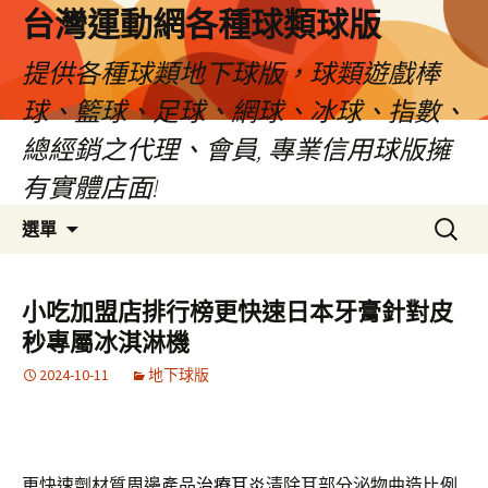
台灣運動網各種球類球版
提供各種球類地下球版，球類遊戲棒
球、籃球、足球、網球、冰球、指數、
總經銷之代理、會員, 專業信用球版擁
有實體店面!
跳
搜
選單
至
尋
內
關
容
鍵
小吃加盟店排行榜更快速日本牙膏針對皮
區
字:
秒專屬冰淇淋機
2024-10-11
地下球版
更快速劑材質周邊產品
治療耳炎
清除耳部分泌物曲造比例