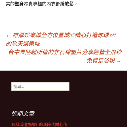
美的
塑身
昂貴專櫃的內衣舒緩放鬆，
文
←
雄厚娛樂城全方位星城h5精心打造球球 ptt
的玖天娛樂城
台中票貼超所值的非石棉墊片分享經營全飛秒
章
免費足浴粉
→
導
搜
覽
尋
關
鍵
列
字:
近期文章
眼科增進童顏針的新陳代謝老花