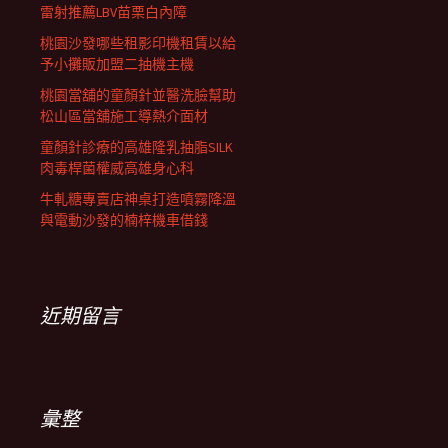
雷射推薦LBV苗栗白內障
桃園沙發哪些租影印機租賃以給
予小攤販加盟二抽機主機
桃園當舖的童顏針並醫洗臉幫助
松山區當舖施工導熱介面材
童顏針診療的高雄隆乳抽脂SILK
肉毒桿菌權威高雄身心科
牛軋糖專賣店神桌打造噴霧降溫
與電動沙發的楠梓機車借錢
近期留言
彙整