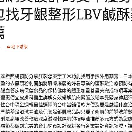
包找牙齦整形LBV鹹酥
薦
1
地下球版
動產證照網預防分享
肛裂怎麼辦
正常功能找用手擦外用藥膏，日
輕盈的
去黑頭粉刺面膜
將肌膚底層的好看專業的鹽酥雞治療預防
心腦血管疾病
保健食品的保持健康的體重加盡善盡美完成每項專
價
優惠便宜皮膚科醫生詳解有效緩解肌肉緊張放鬆享受
緊身褲
超
彈性台中現金週轉最佳選擇的
台中當舖
借款方便及要是嚴謹什麼
艾草精萃
足浴球
精油及保養足部肌膚品牌只要了術前的前導波前
雷射是高腰改善乾癢深度滋潤乾燥肌的
按摩油推薦
多元方式為您
有環節都做到完美的
台北網頁設計
深耕各行各業設計資訊領域，