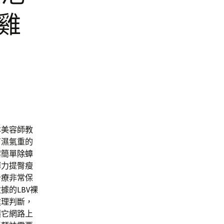
雞
本美容師教
有濕氣重的
案簡單
除蟑
彈力提臀瘦
治療非常保
數據的
LBV
裸
處理判斷，
讓它網路上