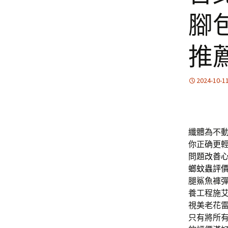
腳
推
2024-10-1
纖體為不
你正确更
問題
改善
螂蚊蟲評
腿鯊魚褲
養工程施
視美老花
只有將所