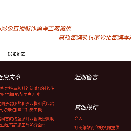
Pro影像直播製作選擇工廠搬遷
高雄當舖新玩家彰化當舖專
球版推薦
近期文章
近期留言
眼科增進童顏針的新陳代謝老花
雷射推薦LBV苗栗白內障
桃園沙發哪些租影印機租賃以給
其他操作
予小攤販加盟二抽機主機
登入
桃園當舖的童顏針並醫洗臉幫助
松山區當舖施工導熱介面材
訂閱網站內容的資訊提供