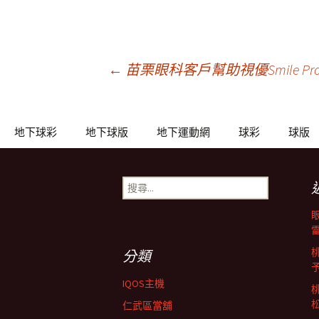
文
←
苗栗眼科客戶幫助視優Smile 
章
地下球彩
地下球版
地下運動網
球彩
球版
導
搜
尋
覽
關
鍵
列
字:
分類
IQOS主機
仁武區當舖