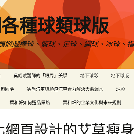
網各種球類球版
類遊戲棒球、籃球、足球、網球、冰球、指
備
吳紹琥醫師的「眼周」美學
地下球彩
地下球版
輕鬆圓夢
德尚汽車與順道汽車合力解決天窗漏水
球彩
葉和軒如何選品策略
葉和軒的企業文化與未來規劃
北網頁設計的艾草瘦