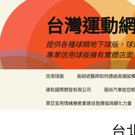
台灣運動
提供各種球類地下球版，球
專業信用球版擁有實體店面!
跳
信用球版
吳紹琥醫師如何通過高端設
至
內
建和國際開發有限公司
德尚汽車助您
容
區
葉亞宜用情緒療癒重建自我價值與顯化力量
台