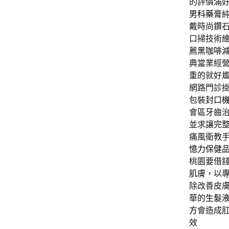
的評價滿
男科藥膏
戴時尚鑽
口掃技術
薦
黑咖啡
典當業經
重的就好
網路門診
包裝
封口
會區牙齒
並求讓完
痛風衛教
憶力保健
桃園要借
肌膚，以
除改善皮
華的
生髮
方
會造成
效