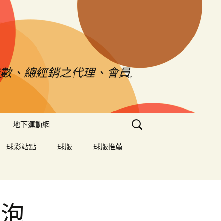
數、總經銷之代理、會員,
搜
地下運動網
尋
關
球彩站點
球版
球版推薦
鍵
字:
身泡