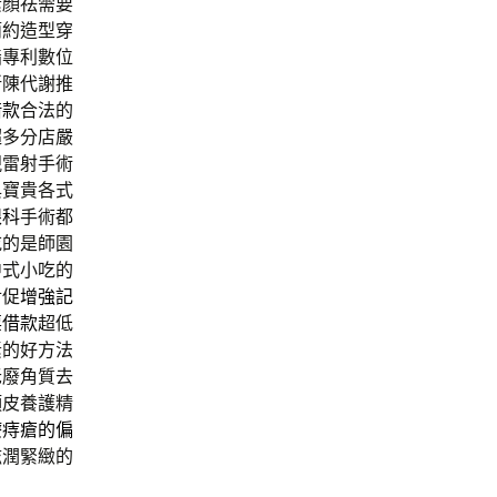
素顏祛需要
簡約造型穿
脂專利數位
新陳代謝推
借款
合法的
超多分店嚴
視雷射手術
與寶貴各式
眼科
手術都
吃的是師園
中式小吃的
對促
增強記
票借款
超低
素的好方法
老廢角質去
頭皮養護精
療痔瘡的偏
滋潤緊緻的