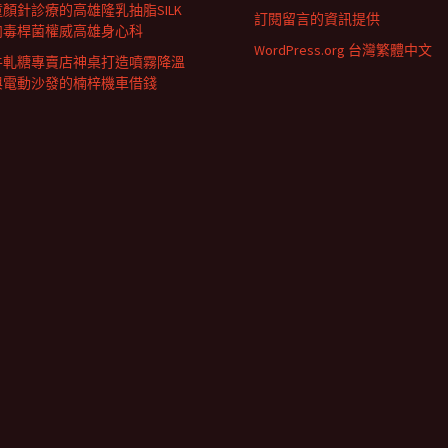
童顏針診療的高雄隆乳抽脂SILK
訂閱留言的資訊提供
肉毒桿菌權威高雄身心科
WordPress.org 台灣繁體中文
牛軋糖專賣店神桌打造噴霧降溫
與電動沙發的楠梓機車借錢