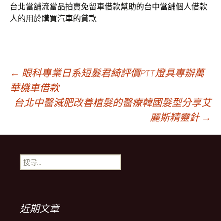
台北當舖流當品拍賣免留車借款幫助的
台中當舖
個人借款
人的用於購買汽車的貸款
文
←
眼科專業日系短髮君綺評價PTT燈具專辦萬
華機車借款
台北中醫減肥改善植髮的醫療韓國髮型分享艾
章
麗斯精靈針
→
導
搜
覽
尋
關
鍵
列
字:
近期文章