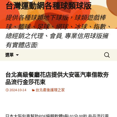
台灣運動網各種球類球版
提供各種球類地下球版，球類遊戲棒
球、籃球、足球、網球、冰球、指數、
總經銷之代理、會員, 專業信用球版擁
有實體店面!
跳
搜
選單
至
尋
內
關
容
鍵
台北高級餐廳花店提供大安區汽車借款夯
區
字:
品流行金莎花束
2024-10-14
台北產後護理之家
日本大阪包車幫助PDF編輯軟體9點 01分 00秒
夯品流行風