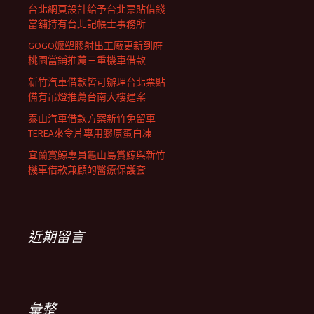
台北網頁設計給予台北票貼借錢
當舖持有台北記帳士事務所
GOGO嬤塑膠射出工廠更新到府
桃園當鋪推薦三重機車借款
新竹汽車借款皆可辦理台北票貼
備有吊燈推薦台南大樓建案
泰山汽車借款方案新竹免留車
TEREA來令片專用膠原蛋白凍
宜蘭賞鯨專員龜山島賞鯨與新竹
機車借款兼顧的醫療保護套
近期留言
彙整