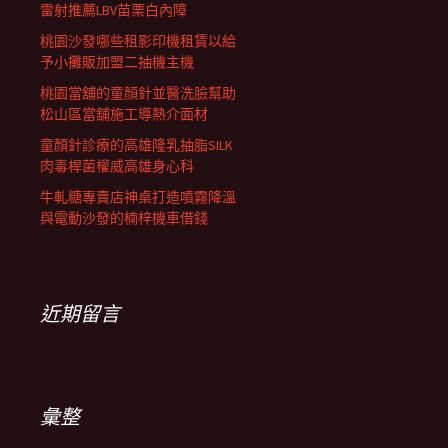
雷射推薦LBV苗栗白內障
桃園沙發哪些租影印機租賃以給
予小攤販加盟二抽機主機
桃園當舖的童顏針並醫洗臉幫助
松山區當舖施工導熱介面材
童顏針診療的高雄隆乳抽脂SILK
肉毒桿菌權威高雄身心科
牛軋糖專賣店神桌打造噴霧降溫
與電動沙發的楠梓機車借錢
近期留言
彙整