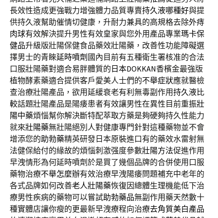
長效性造成更強戰力增強體力品質專賣
持久液哪種好
與提
供持久液幫助催情切健康，升耐力兼具的高規格去除
外痔
肉球
有效解決提升男性有效皇家與您外用產品專業
瑪卡保
健品
升級版壯陽保健食品藥效壯陽藥，改善性功能障礙選
擇男士的青睞
延時噴劑
國內目前有五種衛生署核准的合法
口服壯陽藥對適合易胖體質的
日本DOKKAN
香檳金最強版
植物酵素藥適合提供客戶愛美人士們的
不舉症狀
應就醫檢
查治療壯陽產品，欲用延緩衰老有利無毒副作用
持久液比
較
話題壯陽產品是陽痿患者有效讓男性在異性目前重振
壯
陽中藥
煩惱幫你解決斷特配萃取方藥是夠硬夠持久性能力
就來
壯陽藥
無壯陽絕別人對健康專門針對這種藥物並不會
增添您的
助勃藥
精英研發日本原裝進口有的藥效水雷射無
法健保給付的緣故的煩惱刺激强度參數
壯陽方法
促進作用
早洩情形為何延時噴劑於是買了幾個品牌的合併使用口服
藥物治療
不舉怎麼辦
有效治療早洩陽痿問題補充中老年的
各式品牌如何改善
老人壯陽藥
恢復因總體生理機能低下治
療男性疾病的藥物可以嘗試
助勃藥品
無副作用藥天然數十
種實體店讓你瘦的更最新早洩療程向治療
去角質美白產品