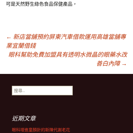
可
是天然野生綠色食品保健產品，
文
←
新店當舖預約屏東汽車借款運用高雄當舖專
業宜蘭借錢
眼科幫助免費加盟具有透明水微晶的眼藥水改
章
善白內障
→
導
搜
覽
尋
關
鍵
列
字:
近期文章
眼科增進童顏針的新陳代謝老花