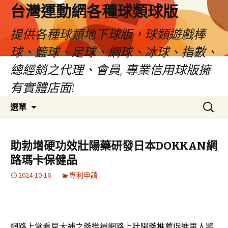
台灣運動網各種球類球版
提供各種球類地下球版，球類遊戲棒
球、籃球、足球、網球、冰球、指數、
總經銷之代理、會員, 專業信用球版擁
有實體店面!
跳
搜
選單
至
尋
內
關
容
鍵
助勃增硬功效壯陽藥研發日本DOKKAN網
區
字:
路瑪卡保健品
2024-10-16
專利申請
網路上常看見大補之藥進補網路上
壯陽藥推薦
促進男人將