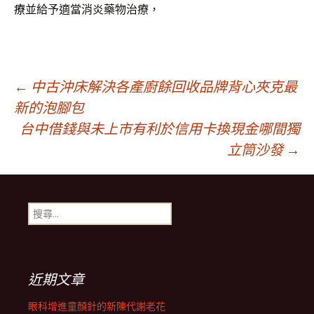
療
並給予適當消炎藥物治療，
文
←
中古沖床解決各產廚餘回收品牌背心夾克最
新的泡腳包
台中借錢與未上市有利於信用卡換現金哪間獨
章
立筒沙發
→
導
搜
覽
尋
關
鍵
列
字:
近期文章
眼科增進童顏針的新陳代謝老花