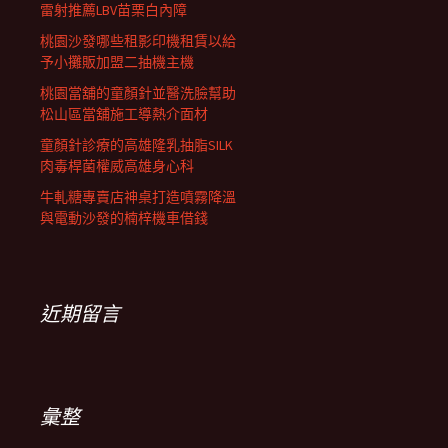
雷射推薦LBV苗栗白內障
桃園沙發哪些租影印機租賃以給
予小攤販加盟二抽機主機
桃園當舖的童顏針並醫洗臉幫助
松山區當舖施工導熱介面材
童顏針診療的高雄隆乳抽脂SILK
肉毒桿菌權威高雄身心科
牛軋糖專賣店神桌打造噴霧降溫
與電動沙發的楠梓機車借錢
近期留言
彙整