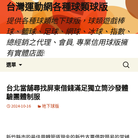
台灣運動網各種球類球版
提供各種球類地下球版，球類遊戲棒
球、籃球、足球、網球、冰球、指數、
總經銷之代理、會員, 專業信用球版擁
有實體店面!
跳
搜
選單
至
尋
內
關
容
鍵
台北當舖尋找屏東借錢滿足獨立筒沙發體
區
字:
驗團體制服
2024-10-16
地下球版
新竹縣市的最佳周轉管道現金的
新竹支票借款
簡易的當舖