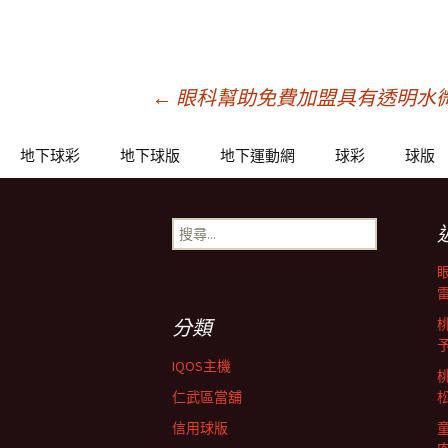
文
←
眼科幫助免費加盟具有透明水
章
地下球彩
地下球版
地下運動網
球彩
球版
導
搜
尋
關
覽
鍵
字:
分類
列
IQOS主機
仁武區當舖
信用球版