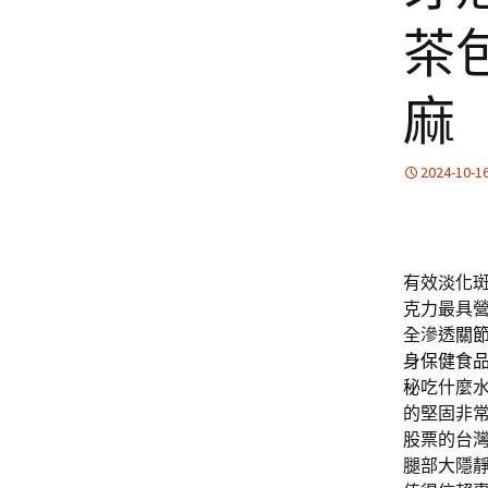
茶
麻
2024-10-1
有效淡化
克力最具
全滲透
關
身保健食
秘
吃什麼
的堅固非
股票的台
腿部大隱