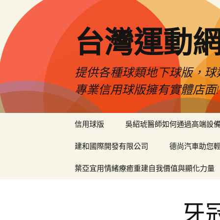
台灣運動
提供各種球類地下球版，球
專業信用球版擁有實體店面!
跳
信用球版
吳紹琥醫師如何通過高端設
至
內
建和國際開發有限公司
德尚汽車助您
容
區
葉亞宜用情緒療癒重建自我價值與顯化力量
牙