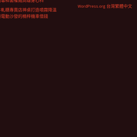
肉毒桿菌權威高雄身心科
WordPress.org 台灣繁體中文
牛軋糖專賣店神桌打造噴霧降溫
與電動沙發的楠梓機車借錢