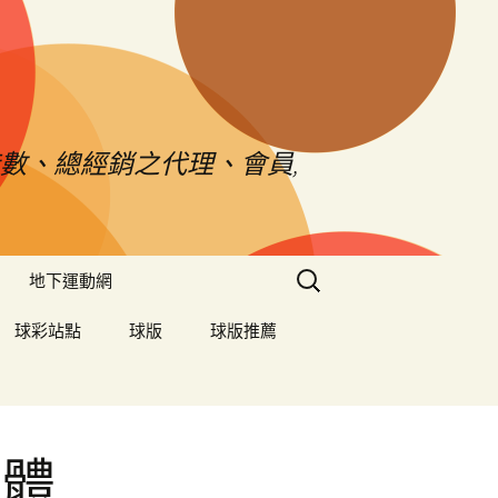
數、總經銷之代理、會員,
搜
地下運動網
尋
關
球彩站點
球版
球版推薦
鍵
字:
孅體