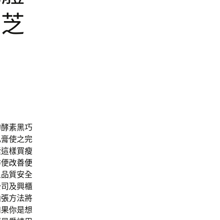
黑芝
的酵素黑巧
乳膏使之完
囊這樣買
瘦
排便
改善便
里品質安全
公司及興櫃
曲張
方法將
如果你是想