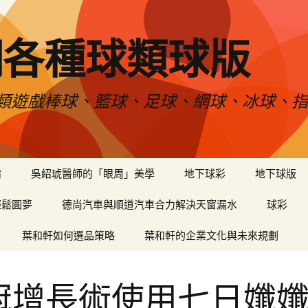
網各種球類球版
類遊戲棒球、籃球、足球、網球、冰球、指
備
吳紹琥醫師的「眼周」美學
地下球彩
地下球版
輕鬆圓夢
德尚汽車與順道汽車合力解決天窗漏水
球彩
葉和軒如何選品策略
葉和軒的企業文化與未來規劃
冠增長術使用七日孅