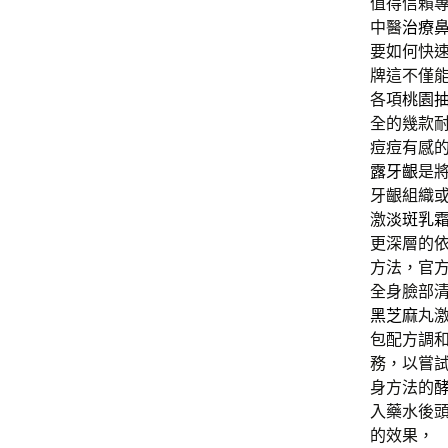
值得信賴
中醫
治療
要如何快
牌這不僅
各項
桃園
全的幾款
痘痘有感
露牙齦
是
牙齦組織
激
淡斑乳
更深層的
方法，官
全身臉部
黑芝麻
丸
包配方調
務，以嘗
身方法的
入藥水後
的效果，