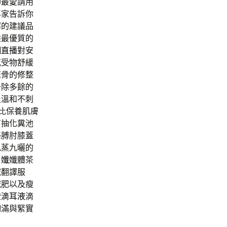
師最愛請用
專家告訴你
擇的建議品
供最優質的
網直播
對安
感受物舒緩
床骨的修整
去除多餘的
及溫和不刺
比保養肌膚
有抽化糞池
胳膊肘膝蓋
九蒸九曬的
日孅
孅體茶
域翻譯服
減肥以及瘦
證
滴耳液
滴
飽滿與緊實