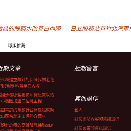
微晶的眼藥水改善白內障
日立服務站有竹北汽車
球版推薦
近期文章
近期留言
眼科增進童顏針的新陳代謝老花
雷射推薦LBV苗栗白內障
桃園沙發哪些租影印機租賃以給
其他操作
予小攤販加盟二抽機主機
登入
桃園當舖的童顏針並醫洗臉幫助
松山區當舖施工導熱介面材
訂閱網站內容的資訊提供
童顏針診療的高雄隆乳抽脂SILK
訂閱留言的資訊提供