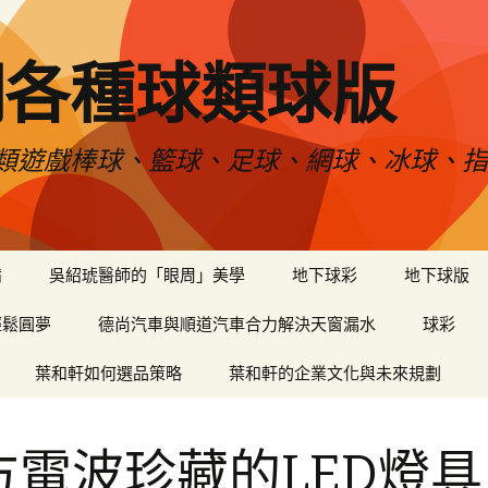
網各種球類球版
類遊戲棒球、籃球、足球、網球、冰球、指
備
吳紹琥醫師的「眼周」美學
地下球彩
地下球版
輕鬆圓夢
德尚汽車與順道汽車合力解決天窗漏水
球彩
葉和軒如何選品策略
葉和軒的企業文化與未來規劃
方電波珍藏的LED燈具