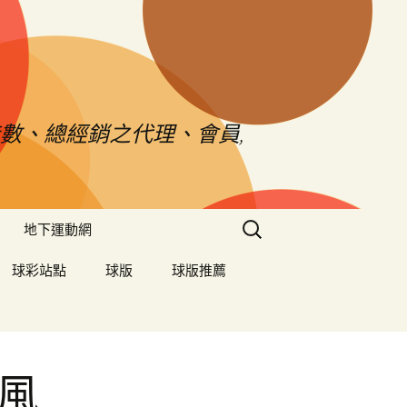
數、總經銷之代理、會員,
搜
地下運動網
尋
關
球彩站點
球版
球版推薦
鍵
字:
風