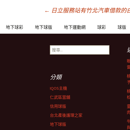
文
←
日立服務站有竹北汽車借款的
章
地下球彩
地下球版
地下運動網
球彩
球版
導
搜
尋
關
覽
鍵
字:
分類
列
IQOS主機
仁武區當舖
信用球版
台北產後護理之家
地下球版