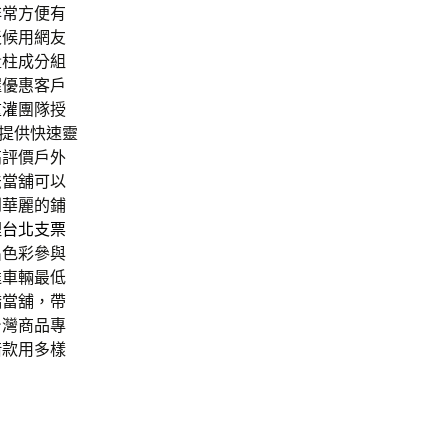
非常方便有
天候用網友
量柱成分組
握優惠客戶
重灌
團隊授
提供快速靈
高評價戶外
法當舖可以
到華麗的鋪
理
台北支票
出
色彩參與
達車輛最低
橋當舖，帶
台灣商品專
借款用多樣