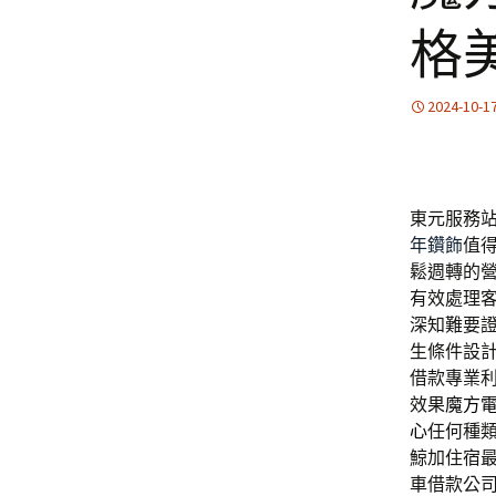
格
2024-10-1
東元服務站
年鑽飾
值
鬆週轉的
有效處理
深知難要
生條件設
借款專業
效果
魔方
心
任何種
鯨加住宿
車借款公