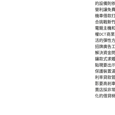
的設備則
營利讓免
機車借款
合挑戰
新
電競主機
權DCT商
活的彈性
招牌廣告
解決資金
鑲款式
求
貼現
要出
保護裝置
利率貸款
影要高剎
賣店採非
化的借貸