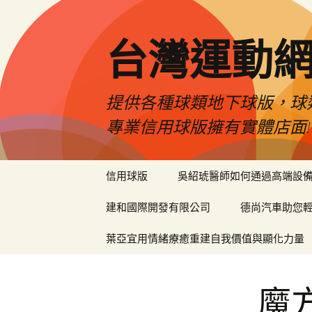
台灣運動
提供各種球類地下球版，球
專業信用球版擁有實體店面!
跳
信用球版
吳紹琥醫師如何通過高端設
至
內
建和國際開發有限公司
德尚汽車助您
容
區
葉亞宜用情緒療癒重建自我價值與顯化力量
魔