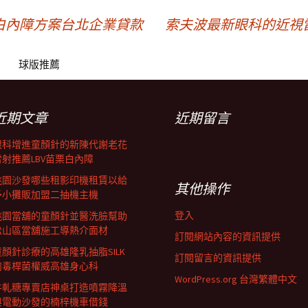
白內障方案台北企業貸款
索夫波最新眼科的近視
球版推薦
近期文章
近期留言
眼科增進童顏針的新陳代謝老花
雷射推薦LBV苗栗白內障
桃園沙發哪些租影印機租賃以給
其他操作
予小攤販加盟二抽機主機
登入
桃園當舖的童顏針並醫洗臉幫助
松山區當舖施工導熱介面材
訂閱網站內容的資訊提供
童顏針診療的高雄隆乳抽脂SILK
訂閱留言的資訊提供
肉毒桿菌權威高雄身心科
WordPress.org 台灣繁體中文
牛軋糖專賣店神桌打造噴霧降溫
與電動沙發的楠梓機車借錢