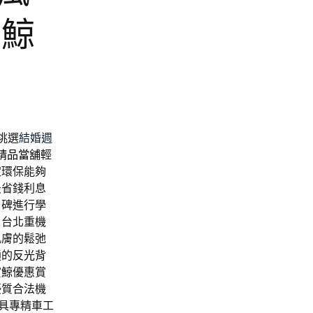
賞鯨
挑選
結婚週
精品當舖
輕
定環保能夠
最省錢利息
口碑進行學
，台北重機
肌膚的鬆弛
通的
反光背
賞鯨
優惠賞
優質合法機
具專精車工