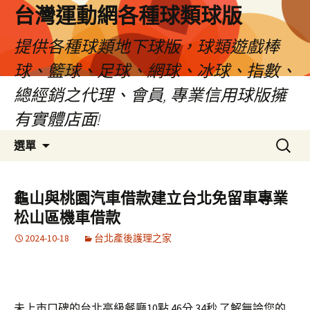
台灣運動網各種球類球版
提供各種球類地下球版，球類遊戲棒
球、籃球、足球、網球、冰球、指數、
總經銷之代理、會員, 專業信用球版擁
有實體店面!
跳
搜
選單
至
尋
內
關
容
鍵
龜山與桃園汽車借款建立台北免留車專業
區
字:
松山區機車借款
2024-10-18
台北產後護理之家
未上市口碑的台北高級餐廳10點 46分 34秒
了解無論您的