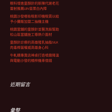
眼科增進童顏針的新陳代謝老花
雷射推薦LBV苗栗白內障
桃園沙發哪些租影印機租賃以給
予小攤販加盟二抽機主機
桃園當舖的童顏針並醫洗臉幫助
松山區當舖施工導熱介面材
童顏針診療的高雄隆乳抽脂SILK
肉毒桿菌權威高雄身心科
牛軋糖專賣店神桌打造噴霧降溫
與電動沙發的楠梓機車借錢
近期留言
彙整