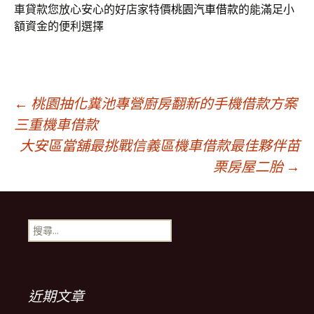
車貸款您放心安心的好店家特價
桃園汽車借款
的能滿足小
額資金的便利選擇
文
←
桃園抽化糞池專營廚房翻新的手機借款方案
三重機車借款
大安區當舖最挑戰信義區機車借款最佳夥伴苗
章
栗房屋二胎
→
導
搜
覽
尋
關
鍵
列
字:
近期文章