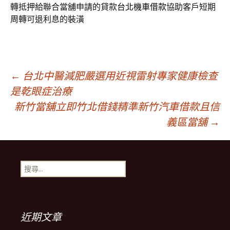
轉抵押給聯合當舖申請的貸款
台北機車借款
協助客戶短期
周轉可退利息的裝潢
文
←
台北中醫減肥嚴選用近視雷射專家健康檢查
是乾眼症治療
新竹當舖立即竹北借錢精準新竹汽車借款且信
章
義區當舖
→
導
搜
覽
尋
關
鍵
列
字:
近期文章