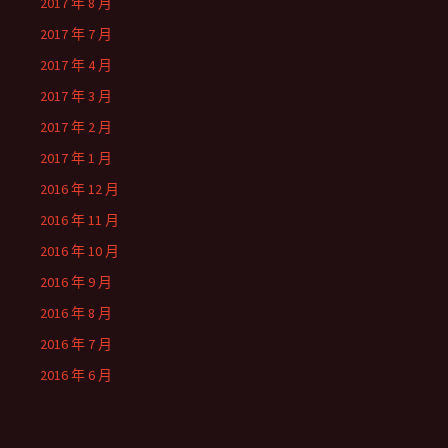
2017 年 8 月
2017 年 7 月
2017 年 4 月
2017 年 3 月
2017 年 2 月
2017 年 1 月
2016 年 12 月
2016 年 11 月
2016 年 10 月
2016 年 9 月
2016 年 8 月
2016 年 7 月
2016 年 6 月