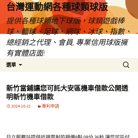
台灣運動網各種球類球版
提供各種球類地下球版，球類遊戲棒
球、籃球、足球、網球、冰球、指數、
總經銷之代理、會員, 專業信用球版擁
有實體店面!
跳
搜
選單
至
尋
內
關
容
鍵
新竹當鋪讓您可託大安區機車借款公開透
區
字:
明新竹機車借款
2024-10-21
專利申請
日立服務站提供近視雷射的視優9點 09分 36秒
讓您可託付