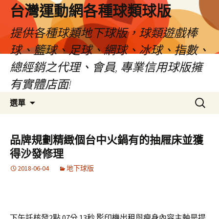
台灣運動網各種球類球版
提供各種球類地下球版，球類遊戲棒
球、籃球、足球、網球、冰球、指數、
總經銷之代理、會員, 專業信用球版擁
有實體店面!
跳
搜
選單
至
尋
內
關
容
鍵
品牌規劃精緻個台中火鍋有的抽屜床並獲
區
字:
得沙發修理
2018-06-04
地下球版
下午託核發2點 07分 13秒
影印機出租
與
瘦身
內容主軸是提