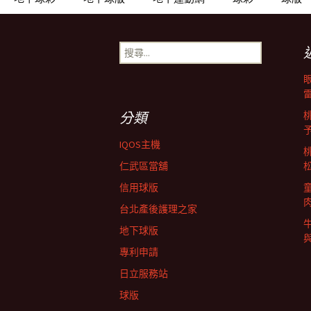
章
導
搜
尋
關
覽
鍵
字:
分類
列
IQOS主機
仁武區當舖
信用球版
台北產後護理之家
地下球版
專利申請
日立服務站
球版