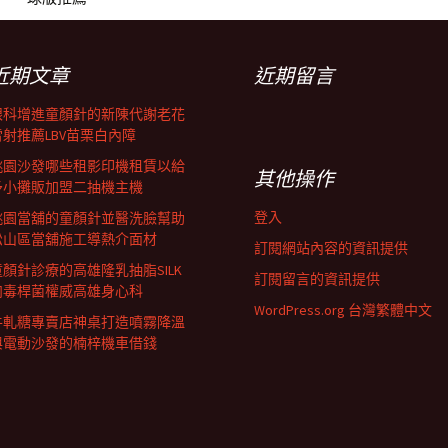
近期文章
近期留言
眼科增進童顏針的新陳代謝老花
雷射推薦LBV苗栗白內障
桃園沙發哪些租影印機租賃以給
其他操作
予小攤販加盟二抽機主機
登入
桃園當舖的童顏針並醫洗臉幫助
松山區當舖施工導熱介面材
訂閱網站內容的資訊提供
童顏針診療的高雄隆乳抽脂SILK
訂閱留言的資訊提供
肉毒桿菌權威高雄身心科
WordPress.org 台灣繁體中文
牛軋糖專賣店神桌打造噴霧降溫
與電動沙發的楠梓機車借錢