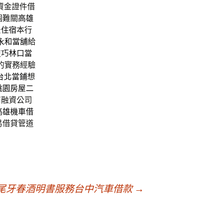
資金證件借
個難關
高雄
景住宿
本行
永和當舖
給
技巧
林口當
的實務經驗
台北當鋪
想
桃園房屋二
商融資公司
高雄機車借
易借貸管道
尾牙春酒明書服務台中汽車借款
→