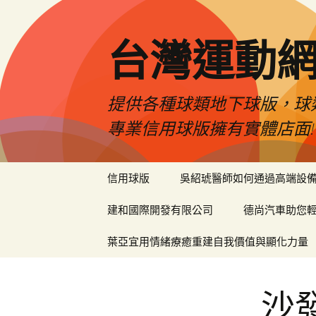
台灣運動
提供各種球類地下球版，球
專業信用球版擁有實體店面!
跳
信用球版
吳紹琥醫師如何通過高端設
至
內
建和國際開發有限公司
德尚汽車助您
容
區
葉亞宜用情緒療癒重建自我價值與顯化力量
沙