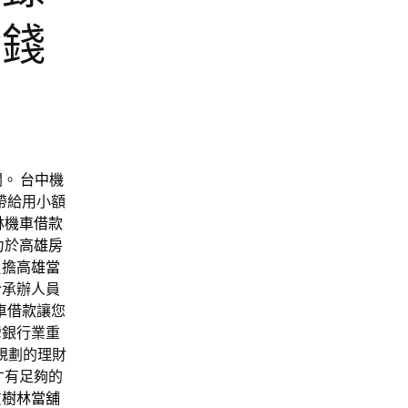
金錢
關。
台中機
帶給用小額
林機車借款
力於
高雄房
負擔
高雄當
洽承辦人員
車借款
讓您
灣銀行業重
規劃的理財
才有足夠的
質
樹林當舖