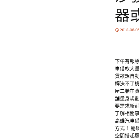
器
2018-06-0
下午有報導2
車借款
大
貸款想自
解決不了
屋二胎
在
舖
量身規
要需求
新
了解相關
高雄汽車
方式！
暢
空間搭起