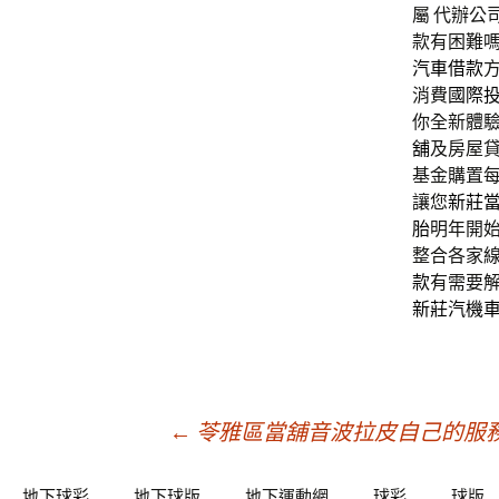
屬 代辦公
款有困難
汽車借款
消費
國際
你全新體
舖
及房屋貸
基金購置
讓您
新莊
胎
明年開
整合各家
款
有需要
新莊汽機
文
←
苓雅區當舖音波拉皮自己的服
地下球彩
地下球版
地下運動網
球彩
球版