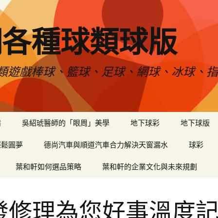
網各種球類球版
類遊戲棒球、籃球、足球、網球、冰球、指
備
吳紹琥醫師的「眼周」美學
地下球彩
地下球版
輕鬆圓夢
德尚汽車與順道汽車合力解決天窗漏水
球彩
葉和軒如何選品策略
葉和軒的企業文化與未來規劃
發修理為您好事溫度