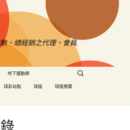
數、總經銷之代理、會員,
搜
地下運動網
尋
關
球彩站點
球版
球版推薦
鍵
字:
記錄