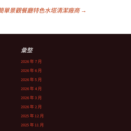
簡單景觀餐廳特色水塔清潔廠商
→
彙整
2026 年 7 月
2026 年 6 月
2026 年 5 月
2026 年 4 月
2026 年 3 月
2026 年 2 月
2025 年 12 月
2025 年 11 月