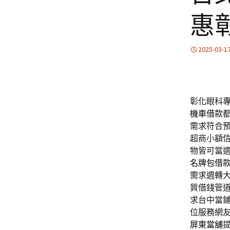
惠
2025-03-1
彰化眼科專
機車借款
需求符合
超商小額
物皆可當
名牌包借
需求週轉
質借錢管
求台中當
位服務網
屏東當舖