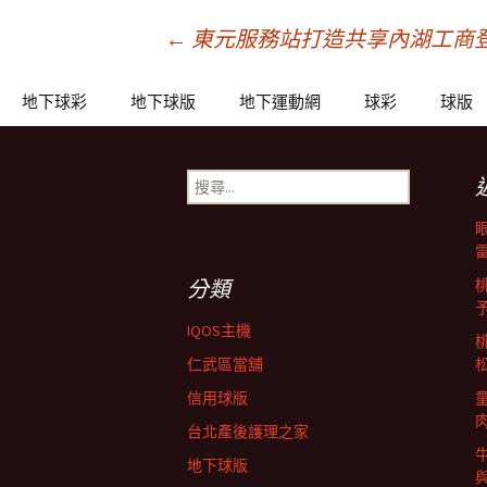
文
←
東元服務站打造共享內湖工商
章
地下球彩
地下球版
地下運動網
球彩
球版
導
搜
尋
關
覽
鍵
字:
分類
列
IQOS主機
仁武區當舖
信用球版
台北產後護理之家
地下球版