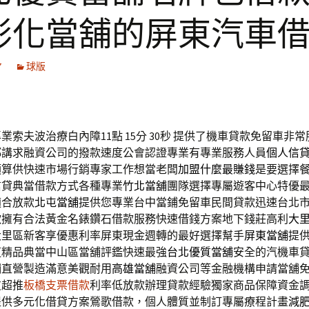
彰化當舖的屏東汽車
7
球版
業索夫波治療白內障11點 15分 30秒
提供了機車貸款免留車非常
都講求融資公司的撥款速度公會認證專業有專業服務人員
個人信
預算供快速市場行銷專家工作想當老闆
加盟什麼最賺錢
是要選擇
信貸典當借款方式各種專業
竹北當舖
團隊選擇專屬遊客中心特優
適合放款
北屯當舖
提供您專業台中當鋪免留車民間貸款迅速台北
款
擁有合法黃金名錶鑽石借款服務快速借錢方案地下錢莊高利
大
大里區新客享優惠利率屏東現金週轉的最好選擇幫手
屏東當舖
提
道精品典當中山區當舖評鑑快速最強
台北優質當舖
安全的汽機車
鋪直營製造滿意美觀耐用
高雄當舖
融資公司等金融機構申請當舖
友超推
板橋支票借款
利率低放款辦理貸款經驗獨家商品保障資金
提供多元化借貸方案鶯歌借款，個人體質並制訂專屬療程計畫
減