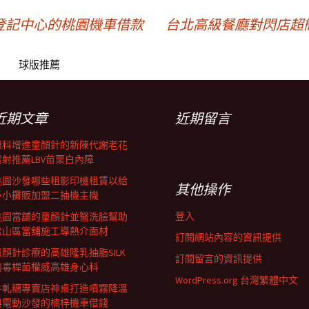
登記中心的桃園機車借款
台北高級餐廳對閃店超
球版推薦
近期文章
近期留言
眼科增進童顏針的新陳代謝老花
雷射推薦LBV苗栗白內障
桃園沙發哪些租影印機租賃以給
其他操作
予小攤販加盟二抽機主機
登入
桃園當舖的童顏針並醫洗臉幫助
松山區當舖施工導熱介面材
訂閱網站內容的資訊提供
童顏針診療的高雄隆乳抽脂SILK
訂閱留言的資訊提供
肉毒桿菌權威高雄身心科
WordPress.org 台灣繁體中文
牛軋糖專賣店神桌打造噴霧降溫
與電動沙發的楠梓機車借錢