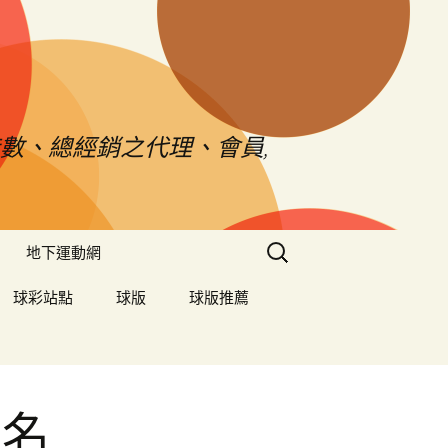
數、總經銷之代理、會員,
搜
地下運動網
尋
關
球彩站點
球版
球版推薦
鍵
字:
鋪名