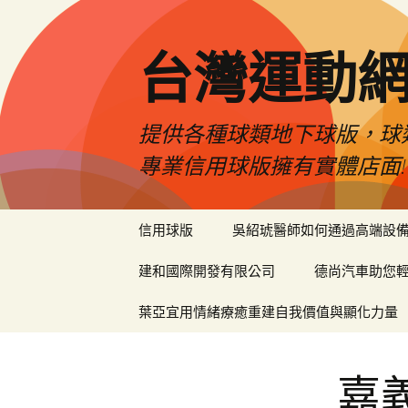
台灣運動
提供各種球類地下球版，球
專業信用球版擁有實體店面!
跳
信用球版
吳紹琥醫師如何通過高端設
至
內
建和國際開發有限公司
德尚汽車助您
容
區
葉亞宜用情緒療癒重建自我價值與顯化力量
嘉