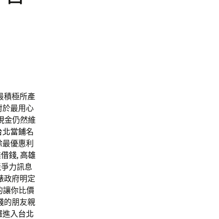
最積極所產
對於最用心
現金仍然維
台北當鋪
名
除
最優惠利
雄借錢
,
高雄
競爭力訊息
錶政府明定
的讓你比價
錢
的朋友親
囉進入
台北