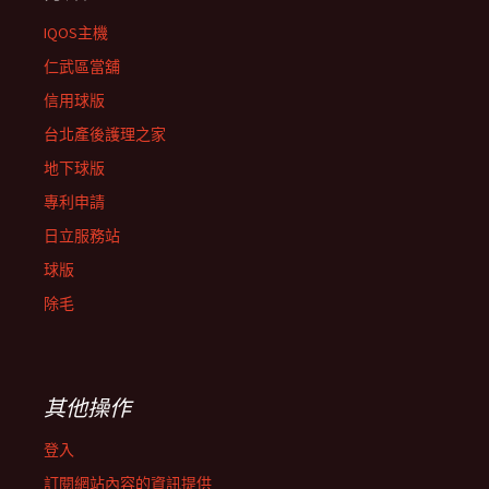
IQOS主機
仁武區當舖
信用球版
台北產後護理之家
地下球版
專利申請
日立服務站
球版
除毛
其他操作
登入
訂閱網站內容的資訊提供