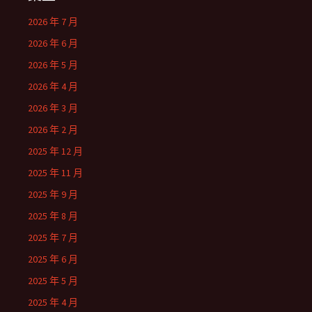
2026 年 7 月
2026 年 6 月
2026 年 5 月
2026 年 4 月
2026 年 3 月
2026 年 2 月
2025 年 12 月
2025 年 11 月
2025 年 9 月
2025 年 8 月
2025 年 7 月
2025 年 6 月
2025 年 5 月
2025 年 4 月