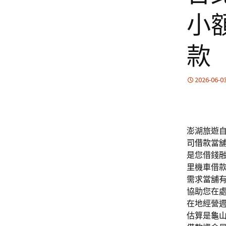
小
款
2026-06-0
澎湖旅遊自
司借款
當
是您借錢
里機車借
需求當舖
協助您在
在地經營
估算是
龜