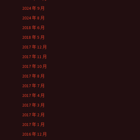
2024 年 9 月
2024 年 8 月
2018 年 6 月
2018 年 5 月
2017 年 12 月
2017 年 11 月
2017 年 10 月
2017 年 8 月
2017 年 7 月
2017 年 4 月
2017 年 3 月
2017 年 2 月
2017 年 1 月
2016 年 12 月