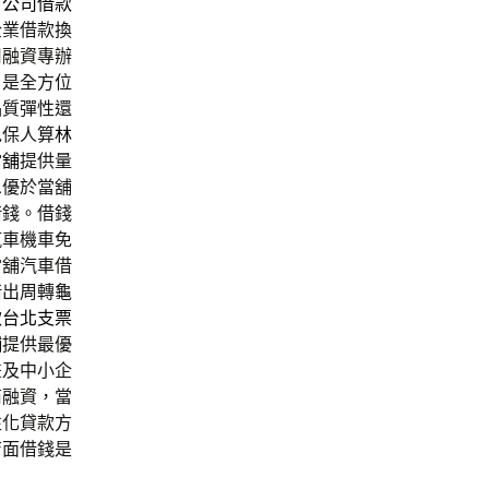
口公司借款
企業借款換
用融資專辦
。是全方位
品質彈性還
免保人算
林
當舖
提供量
息優於當舖
借錢。借錢
汽車機車免
當舖汽車借
借出周轉
龜
款
台北支票
舖
提供最優
畫及中小企
商融資，當
性化貸款方
店面借錢是