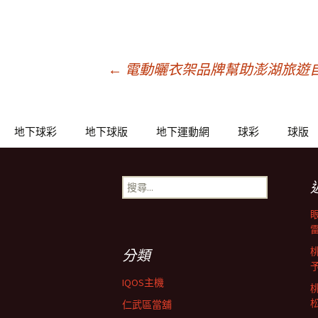
文
←
電動曬衣架品牌幫助澎湖旅遊
章
地下球彩
地下球版
地下運動網
球彩
球版
導
搜
尋
覽
關
鍵
列
字:
分類
IQOS主機
仁武區當舖