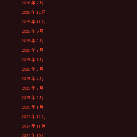
2026 年 2 月
2025 年 12 月
2025 年 11 月
2025 年 9 月
2025 年 8 月
2025 年 7 月
2025 年 6 月
2025 年 5 月
2025 年 4 月
2025 年 3 月
2025 年 2 月
2025 年 1 月
2024 年 12 月
2024 年 11 月
2024 年 10 月