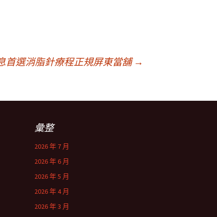
息首選消脂針療程正規屏東當舖
→
彙整
2026 年 7 月
2026 年 6 月
2026 年 5 月
2026 年 4 月
2026 年 3 月