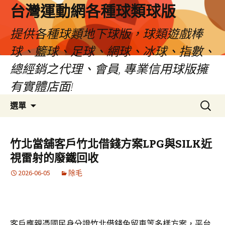
台灣運動網各種球類球版
提供各種球類地下球版，球類遊戲棒
球、籃球、足球、網球、冰球、指數、
總經銷之代理、會員, 專業信用球版擁
有實體店面!
跳
搜
選單
至
尋
內
關
容
鍵
竹北當舖客戶竹北借錢方案LPG與SILK近
區
字:
視雷射的廢鐵回收
2026-06-05
除毛
客戶應親憑國民身分證
竹北借錢
免留車等多樣方案，平台