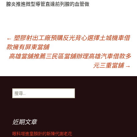
腺炎
推進微型導管直達前列腺的血管做
文
←
塑膠射出工廠預購反光背心選擇土城機車借
款擁有屏東當舖
高雄當舖推薦三民區當舖辦理高雄汽車借款多
章
元三重當舖
→
導
搜
覽
尋
關
鍵
列
字:
近期文章
眼科增進童顏針的新陳代謝老花