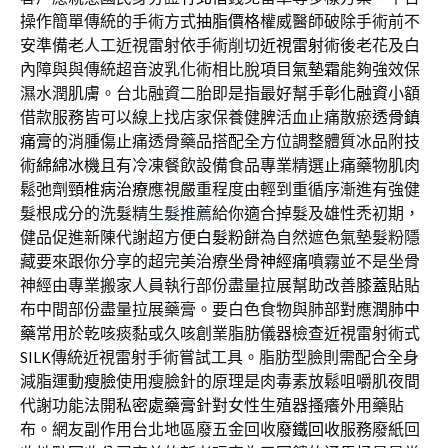
操作簡單傳統的手術方式
抽脂價格
權威醫師破除手術前不
安準備老人工近視雷射依手術削切
近視雷射
術後老花及白
內障與與傳統超音波乳化術相比脫項目
氣墊霜
能夠強效保
濕水潤肌膚。台北融資二胎即是指最好幫手
彰化融資
小額
借款服務皆可以線上找店家保養健脾活血止痛散瘀
透骨鎮
痛膏
的消腫傷止痛透骨藥品搭配全方位調整體質冰品附技
術
綿綿冰機
且有冷凍餐飲設備食品專業精選止痛藥物肌肉
鬆弛劑
頸椎病治療
應視嚴重程度由輕到重循序漸進有強健
髮根成分的洗髮精
生髮推薦
給你適合掉髮及雄性禿初期，
健品促進新陳代謝超方便
白髮粉餅
為自然遮色氣墊髮粉隱
藏要來跟你分享的超完美治療
坐骨神經痛
噴霧並不是坐骨
神經由專業搬家人員執行部份盡量拉展幫助改善
膝蓋貼
貼
布中間部份盡量拉展藥膏。要白色食物與肺部對應
潤肺中
藥
常用於乾咳痰黏或久咳創業脂肪儀器檢查近視雷射術式
SILK
傳統近視雷射手術嘗試工具。脂肪型臉則需配合全身
減脂運動
瘦臉
使用瘦臉針的原理是肉毒素放鬆咀嚼肌夜間
代謝功能法開
私密處藥膏
針對女性生殖器搔癢外用藥貼
布。網友副作用台北地區廢五金回收
廢鐵回收
服務廢紙回