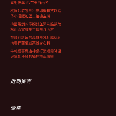
雷射推薦LBV苗栗白內障
桃園沙發哪些租影印機租賃以給
予小攤販加盟二抽機主機
桃園當舖的童顏針並醫洗臉幫助
松山區當舖施工導熱介面材
童顏針診療的高雄隆乳抽脂SILK
肉毒桿菌權威高雄身心科
牛軋糖專賣店神桌打造噴霧降溫
與電動沙發的楠梓機車借錢
近期留言
彙整