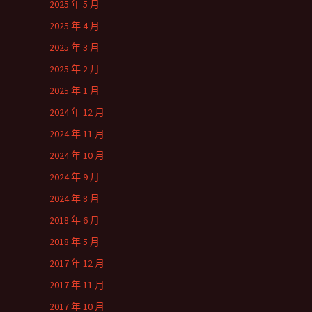
2025 年 5 月
2025 年 4 月
2025 年 3 月
2025 年 2 月
2025 年 1 月
2024 年 12 月
2024 年 11 月
2024 年 10 月
2024 年 9 月
2024 年 8 月
2018 年 6 月
2018 年 5 月
2017 年 12 月
2017 年 11 月
2017 年 10 月