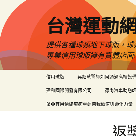
台灣運動
提供各種球類地下球版，球
專業信用球版擁有實體店面!
跳
信用球版
吳紹琥醫師如何通過高端設
至
內
建和國際開發有限公司
德尚汽車助您
容
區
葉亞宜用情緒療癒重建自我價值與顯化力量
返