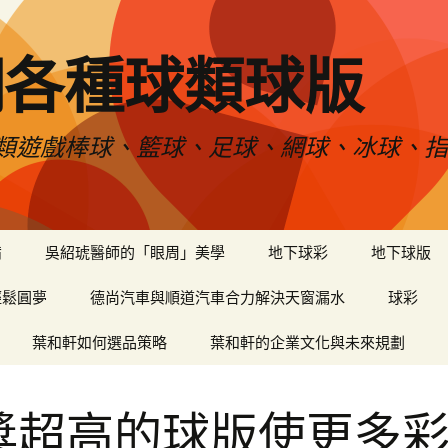
網各種球類球版
類遊戲棒球、籃球、足球、網球、冰球、指
備
吳紹琥醫師的「眼周」美學
地下球彩
地下球版
輕鬆圓夢
德尚汽車與順道汽車合力解決天窗漏水
球彩
葉和軒如何選品策略
葉和軒的企業文化與未來規劃
獎超高的球版使更多