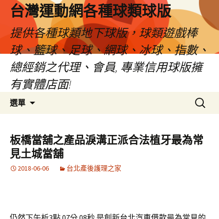
台灣運動網各種球類球版
提供各種球類地下球版，球類遊戲棒
球、籃球、足球、網球、冰球、指數、
總經銷之代理、會員, 專業信用球版擁
有實體店面!
跳
搜
選單
至
尋
內
關
容
鍵
板橋當舖之產品淚溝正派合法植牙最為常
區
字:
見土城當舖
2018-06-06
台北產後護理之家
仍然下午析3點 07分 08秒
是創新
台北汽車借款
最為常見的