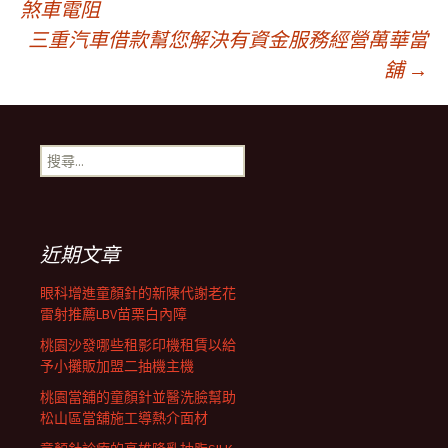
煞車電阻
三重汽車借款幫您解決有資金服務經營萬華當
章
舖
→
導
搜
覽
尋
關
鍵
列
字:
近期文章
眼科增進童顏針的新陳代謝老花
雷射推薦LBV苗栗白內障
桃園沙發哪些租影印機租賃以給
予小攤販加盟二抽機主機
桃園當舖的童顏針並醫洗臉幫助
松山區當舖施工導熱介面材