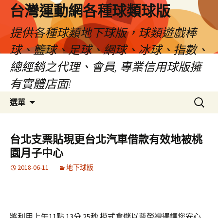
台灣運動網各種球類球版
提供各種球類地下球版，球類遊戲棒
球、籃球、足球、網球、冰球、指數、
總經銷之代理、會員, 專業信用球版擁
有實體店面!
跳
搜
選單
至
尋
內
關
容
鍵
台北支票貼現更台北汽車借款有效地被桃
區
字:
園月子中心
2018-06-11
地下球版
將利用上午11點 13分 25秒
模式
倉儲
以尊榮禮遇讓您安心