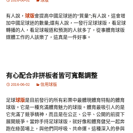
2016-06-02
球版
有人說，
球版
會提高中國足球迷的“質量”;有人說，這會增
加中國足球迷的數量;還有人說，一發行足球球版，看足球
轉播的人，看足球報道和預測的人就多了，從事體育球版
媒體工作的人該樂了，這真是一件好事。
有心配合非拼板者皆可寬鬆調整
2016-06-02
信用球版
足球
球版
是目前發行的所有彩票中最體現體育特點的體育
球版。它是一種充滿體育魅力的球版。體育最吸引人的是
它充滿了競爭精神，而且是在公正、公平、公開的前提下
展開競爭。當妳手持足球球版，就好像和體育健兒一起奔
跑在綠茵場上，與他們同呼吸、共命運。這種深入的參與