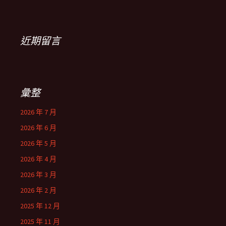
近期留言
彙整
2026 年 7 月
2026 年 6 月
2026 年 5 月
2026 年 4 月
2026 年 3 月
2026 年 2 月
2025 年 12 月
2025 年 11 月