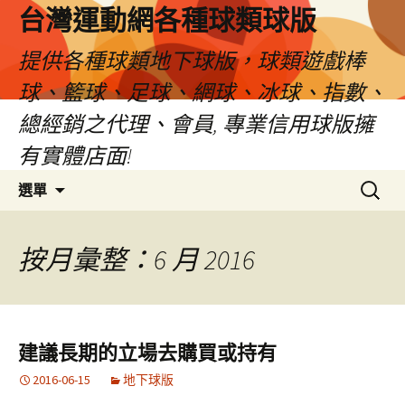
台灣運動網各種球類球版
提供各種球類地下球版，球類遊戲棒
球、籃球、足球、網球、冰球、指數、
總經銷之代理、會員, 專業信用球版擁
有實體店面!
跳
搜
選單
至
尋
內
關
容
鍵
按月彙整：6 月 2016
區
字:
建議長期的立場去購買或持有
2016-06-15
地下球版