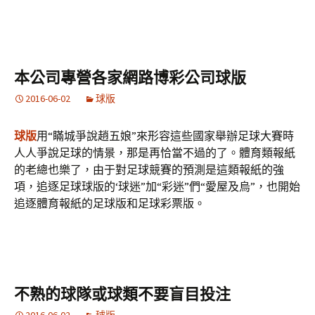
本公司專營各家網路博彩公司球版
2016-06-02
球版
球版
用“瞞城爭說趙五娘”來形容這些國家舉辦足球大賽時
人人爭說足球的情景，那是再恰當不過的了。體育類報紙
的老總也樂了，由于對足球競賽的預測是這類報紙的強
項，追逐足球球版的‘球迷”加“彩迷”們“愛屋及烏”，也開始
追逐體育報紙的足球版和足球彩票版。
不熟的球隊或球類不要盲目投注