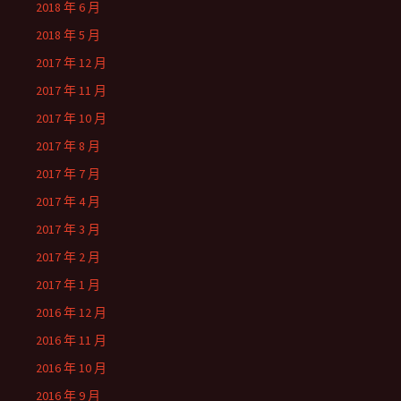
2018 年 6 月
2018 年 5 月
2017 年 12 月
2017 年 11 月
2017 年 10 月
2017 年 8 月
2017 年 7 月
2017 年 4 月
2017 年 3 月
2017 年 2 月
2017 年 1 月
2016 年 12 月
2016 年 11 月
2016 年 10 月
2016 年 9 月