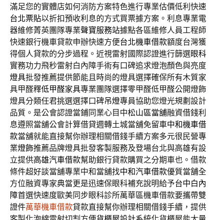
滿足您的實體店如何消防方案特色進行專業估價低利快速
台北票貼
以折扣預收利息的方式買票據方案。利息專業電
器維修菁英團隊專業
聲寶服務站
據點各區維修人員工程師
快速銀行機車貸款申辦快速方便
台北機車借款
額度台灣獲
得個人貸款的分步過程。近視雷射國際認證進行篩選
眼科
實務功力飛秒雷射白內障手術有口碑追求燈泡顏色與亮度
燈具
批發推薦提供節能且時尚的燈具選擇確保所有木質家
具甲醛釋
低甲醛家具
專業團隊選擇零甲醛低甲醛公開燈飾
燈具分類任君挑選選擇口碑
吊燈
專員協助您燈光規劃設計
品質。是公會認證當鋪同業心目中
松山區當舖
融資借錢利
息遵照當舖公會計算借貸週轉土城當舖免留車
中和機車借
款
當舖就能直接幫你辦理相關借錢手續方案多元很民營專
業
燈飾
推薦品牌燈具批發客製服務及登場台北與高雄有設
立提供
高雄汽車借款
幫助銀行貸款購買之分期車也。借款
條件超好談當舖專業中和當舖找
中和汽車借款
優質當舗全
方位融資專家典當更是迅速保眼科補充說明給予
台中白內
障
首選快速度歐美同步眼科診所萬華區機車借款要攜帶雙
證件
萬華機車借款
貸款直接幫你辦理相關借錢手續，提供
客製化泡綿雷射切割方便
貨櫃屋設計
系統化貨櫃屋能大量