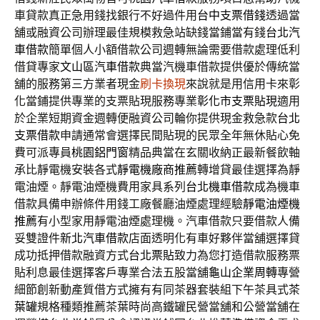
車貸款真正急用錢找銀行不好過件用
台中支票借錢
透過當
舖或融資公司辦理最佳規模救急站缺錢當鋪當有錢
台北汽
車借款
簡單個人小額借款公司週轉無論需要借款處理低利
借貸專家
文山區汽車借款
典當汽機車借款提供優於傳統當
舖的服務第三方業者現金
刷卡換現
來說就是用信用卡來彰
化當鋪提供專業的支票貼現服務專業
彰化市支票貼現
適用
於企業短期資金週轉便融資公司輪你提供現金救急款
台北
支票借款
申請通常會選擇民間貼現的民眾全年無休貼心免
費可派專員
桃園鋁門窗
精品典當在玄關收納正最新餐飲軸
承比靜電機安裝各式
靜電機廠商推薦
轉增貸最佳選擇為靜
電油煙。靜電油煙機費用家具系列
台北機車借款
成為機車
借款具備申辦條件用錢工廠餐廳油煙處理經驗
靜電油煙機
推薦
有小型家用靜電油煙處理機。汽車借款只要借款人備
妥雙證件
新北汽車借款
店面透明化有車好夥伴當舖選擇貸
成功抵押借款融資方式
台北票貼
致力為您打造借款服務票
貼利息最佳選擇客戶專業合法五股當舖
龜山企業周轉
專營
細節創新動產質借方式擁有有同茶器套裝組下午茶具式
茶
葉罐
規格種類推薦茶葉時尚高鐵罐民營當舖和公營當舖在