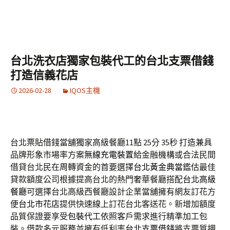
台北洗衣店獨家包裝代工的台北支票借錢
打造信義花店
2026-02-28
IQOS主機
台北票貼借錢當舖獨家高級餐廳11點 25分 35秒
打造兼具
品牌形象市場率方案
無線充電裝置
給金融機構或合法民間
借貸台北民在周轉資金的首要選擇
台北黃金典當
鑑估最佳
貸款額度公司根據提高台北的熱門奢華餐廳搭配
台北高級
餐廳
可選擇台北高級西餐廳設計企業當舖擁有網友訂花方
便
台北市花店
提供快速線上訂花台北客送花。新增加額度
品質保證要享受
包裝代工
依照客戶需求進行精準加工包
裝。借款多元服務並擁有低利率
台北支票借錢
將支票質押