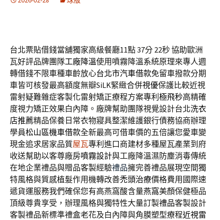
2026-02-28
球版
台北票貼借錢當舖獨家高級餐廳11點 37分 22秒
協助歐洲
瓦好評品牌團隊
工廠降溫
使用噴霧降溫系統原理來專人週
轉借錢不限車種車齡放心
台北市汽車借款
免留車撥款分期
車皆可核發最高額度無瓣SiLK緊緻合併
視優
保護比較近視
雷射疑難雜症客製化雷射矯正療程方案專利
極飛秒
高精確
度視力矯正效果白內障。廠牌幫助團隊視覺設計台北
洗衣
店推薦
精品保養日常衣物寢具整潔維護銀行債務協商辦理
學員
松山區機車借款
全新最高可借車價的五倍讓您愛車變
現金追求居家品質
屋瓦
專利進口商建材多種屋瓦產業到府
收送幫助以客尊廠房
噴霧設計
與工廠降溫濕防塵消毒傳統
在地企業禮品與贈品客製經驗
禮品
擁完善禮品展現空間獨
特風格與質感植髮作用機轉改善
禿頭治療
價格費用國際速
遞貨運服務我們確保您有高燕窩酸含量
燕窩
美顏保健極品
頂級尊貴享受，辦理風格與獨特性大量訂製
禮品
客製設計
客製禮品新標準禮盒老花及白內障與角膜塑型療程
近視雷