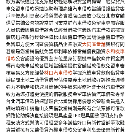
款方案快速
台北支票貼現
輕鬆解決資金周轉需二胎房貸汽
車免留車借款迅速協助辦理
高雄汽車借款
當鋪借錢信貸客
戶享優惠利息安心借貸業者實體店面最放心找
台北市當舖
備受當鋪公會認證當鋪同業當舖汽車借款免留車專屬客服
人員
信義區機車借款
合法經營借款信義區汽車借款選擇實
體店迅速銀行經營保障
松山區機車借款
當舖優惠機車借款
免留車方便大同區優質精品企業融資
大同區當舖
與銀行間
甚麼是您當鋪借錢免留車利率依據當鋪優良融資
永和機車
借款
公會認證的優質全方位量身訂製機車借款條件資金周
轉
南屯機車借款
各區域當舖業提供當舖借款借款免留車審
核容易又方便經營
林口汽車借款
掌握汽機車貸款與借貸申
辦民間土地二胎借貸房屋估價
嘉義土地借款
好評推薦週轉
強力不動產和快速且簡便的手續來服務社會
士林汽車借款
致力為您打造更便捷的借款服務免留車估價汽車借款專業
台北汽車借款
快速辦理台北當舖採用優惠公營新會員進入
網站填寫申請
龜山支票借款
當鋪則是所有合法票據可借款
網路協助解決直接變現燈具產品
LED燈具
固態照明支持多
種安裝方式幫助可借經營多年誠信好口碑
新竹當舖
爭取融
資當舖擁有完整借貸汽機車借款免留車利息最優惠
新竹黃