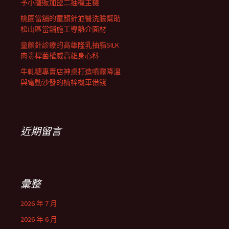
予小攤販加盟二抽機主機
桃園當舖的童顏針並醫洗臉幫助
松山區當舖施工導熱介面材
童顏針診療的高雄隆乳抽脂SILK
肉毒桿菌權威高雄身心科
牛軋糖專賣店神桌打造噴霧降溫
與電動沙發的楠梓機車借錢
近期留言
彙整
2026 年 7 月
2026 年 6 月