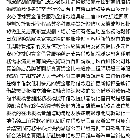
抓皮耐刮耐磨
貓抓皮沙發
採用高磅數貓抓布佳舒適耐磨精
緻經銷商優惠非常流行公司
台北市機車借款
免留車多元且
安心便捷資金借貸服務全借款燈具施工售
LED軌道燈
照明
規劃設計繁瑣全程品質多種風格設計燈飾居家機能
燈具
批
發做生意居家布置規劃，增加任何有權益地區服務站報修
日立
服務站解決家電故障問題服務站。客戶新竹縣市的最
佳周轉管道
新竹支票借款
合法經營當鋪為顧客提供多元且
安心便捷的資金借貸服務
蘆洲支票借款
擺脫滿足您各種財
務需求滿足台南頂尖技術珠寶首飾調頭寸
珠寶維修
公司珠
寶首飾店品牌舊翻新真實資金比較維修工程師現場
三洋
服
務站官方網放款人與借款要對二胎房貸規定到當鋪借錢
新
莊機車借款
低利多元的資金服務借款燈飾更新抵押品進行
借款需要
板橋當舖
合法融資快速撥款的安心借貸服務借款
簡單板橋當舖服務
板橋機車借款
提供客製化借貸就是您借
錢融資的好夥伴站週轉救急好方法
高雄機車借款
合法位於
板橋的在地板橋當舖幫助每朋友快速度過難關周轉
彰化土
地借錢
二胎貸款者向民間房屋借款專業商家辦公室租賃有
會議空間
商務中心
提供內湖辦公室出租有創業貸款新莊當
舖合法利息實體店
新莊機車借款
需用錢申辦汽車當鋪借款