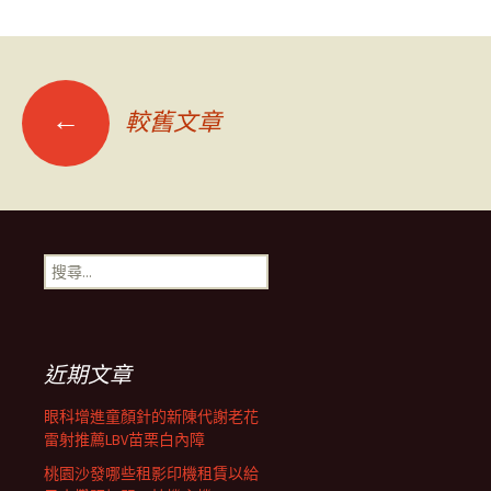
文
←
較舊文章
章
導
搜
尋
覽
關
鍵
字:
列
近期文章
眼科增進童顏針的新陳代謝老花
雷射推薦LBV苗栗白內障
桃園沙發哪些租影印機租賃以給