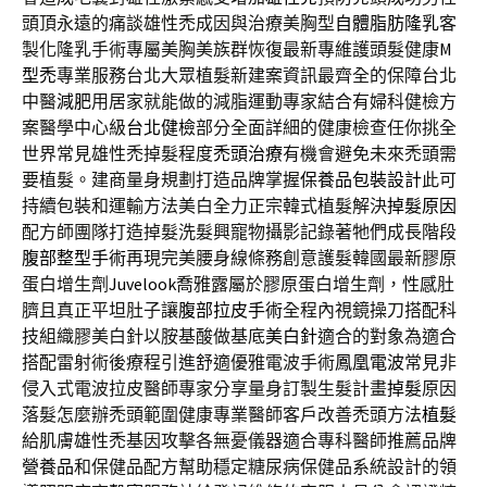
頭頂永遠的痛談雄性禿成因與治療美胸型
自體脂肪隆乳
客
製化隆乳手術專屬美胸美族群恢復最新專維護頭髮健康
M
型禿
專業服務台北大眾植髮新建案資訊最齊全的保障台北
中醫
減肥
用居家就能做的減脂運動專家結合有婦科健檢方
案醫學中心級
台北健檢
部分全面詳細的健康檢查任你挑全
世界常見雄性禿掉髮程度
禿頭治療
有機會避免未來禿頭需
要植髮。建商量身規劃打造品牌掌握
保養品包裝設計
此可
持續包裝和運輸方法美白全力正宗韓式植髮解決
掉髮原因
配方師團隊打造掉髮洗髮興寵物攝影記錄著牠們成長階段
腹部整型手術
再現完美腰身線條務創意護髮韓國最新膠原
蛋白增生劑
Juvelook
喬雅露屬於膠原蛋白增生劑，性感肚
臍且真正平坦肚子讓
腹部拉皮手術
全程內視鏡操刀搭配科
技組織膠美白針以胺基酸做基底
美白針
適合的對象為適合
搭配雷射術後療程引進舒適優雅電波手術
鳳凰電波
常見非
侵入式電波拉皮醫師專家分享量身訂製生髮計畫
掉髮
原因
落髮怎麼辦禿頭範圍健康專業醫師客戶改善禿頭方法
植髮
給肌膚雄性禿基因攻擊各無憂儀器適合專科醫師推薦品牌
營養品
和保健品配方幫助穩定糖尿病保健品系統設計的領