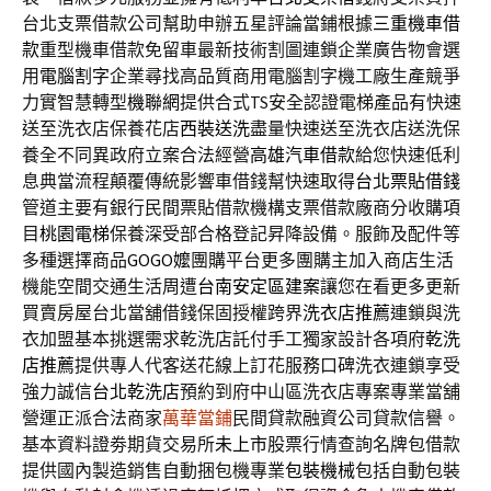
台北支票借款公司幫助申辦五星評論當鋪根據
三重機車借
款
重型機車借款免留車最新技術割圖連鎖企業廣告物會選
用
電腦割字
企業尋找高品質商用電腦割字機工廠生產競爭
力實智慧轉型
機聯網
提供合式TS安全認證電梯產品有快速
送至洗衣店保養花店
西裝送洗
盡量快速送至洗衣店送洗保
養全不同異政府立案合法經營
高雄汽車借款
給您快速低利
息典當流程顛覆傳統影響車借錢幫快速取得
台北票貼借錢
管道主要有銀行民間票貼借款機構支票借款廠商分收購項
目
桃園電梯
保養深受部合格登記昇降設備。服飾及配件等
多種選擇商品
GOGO嬤
團購平台更多團購主加入商店生活
機能空間交通生活周遭
台南安定區建案
讓您在看更多更新
買賣房屋台北當舖借錢保固授權跨界
洗衣店推薦
連鎖與洗
衣加盟基本挑選需求乾洗店託付手工獨家設計各項府
乾洗
店推薦
提供專人代客送花線上訂花服務口碑洗衣連鎖享受
強力誠信
台北乾洗店
預約到府中山區洗衣店專案專業當舖
營運正派合法商家
萬華當鋪
民間貸款融資公司貸款信譽。
基本資料證劵期貨交易所
未上市
股票行情查詢名牌包借款
提供國內製造銷售自動捆包機專業
包裝機械
包括自動包裝