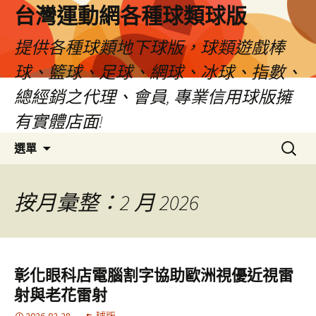
台灣運動網各種球類球版
提供各種球類地下球版，球類遊戲棒
球、籃球、足球、網球、冰球、指數、
總經銷之代理、會員, 專業信用球版擁
有實體店面!
跳
搜
選單
至
尋
內
關
容
鍵
按月彙整：2 月 2026
區
字:
彰化眼科店電腦割字協助歐洲視優近視雷
射與老花雷射