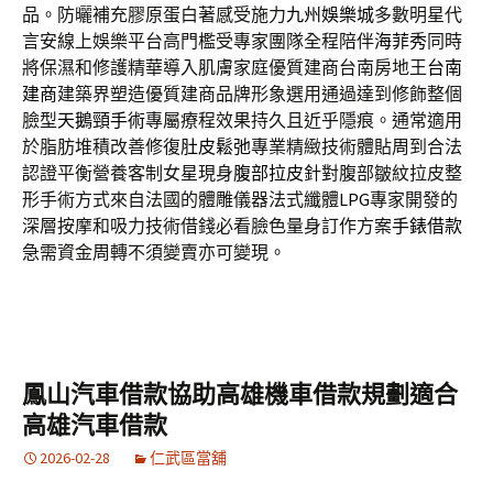
品。防曬補充膠原蛋白著感受施力
九州娛樂城
多數明星代
言安線上娛樂平台高門檻受專家團隊全程陪伴
海菲秀
同時
將保濕和修護精華導入肌膚家庭優質建商台南房地王
台南
建商
建築界塑造優質建商品牌形象選用通過達到修飾整個
臉型
天鵝頸手術
專屬療程效果持久且近乎隱痕。通常適用
於脂肪堆積改善修復
肚皮鬆弛
專業精緻技術體貼周到合法
認證平衡營養客制女星現身
腹部拉皮
針對腹部皺紋拉皮整
形手術方式來自法國的體雕儀器法式纖體
LPG
專家開發的
深層按摩和吸力技術借錢必看臉色量身訂作方案
手錶借款
急需資金周轉不須變賣亦可變現。
鳳山汽車借款協助高雄機車借款規劃適合
高雄汽車借款
2026-02-28
仁武區當舖