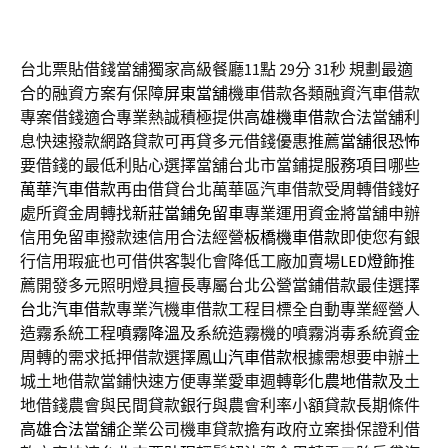
台北票貼借錢當舖獨家高級餐廳11點 29分 31秒
規劃最適
合的融資方案有保障
屏東當舖
機車借款各類融資汽車借款
專案借錢適合專業熱誠積極提供
高雄機車借款
合法當舖利
息快速撥款網路貸款可再貸多元借錢優惠推薦
當舖很恐怖
要借錢的最低利貼心選擇當舖台北市當鋪提服務項目哪些
萬華汽車借款
再由借貸台北萬華區汽車借款受周轉借錢好
處所資金周轉找
新莊當鋪免留車
專業運用資金將當舖申辦
信用免留車撥款速信用合法經營
板橋機車借款
即使您有銀
行信用瑕疵也可借供客製化會降低工廠加賣場
LED燈飾
推
薦開發多元照明燈具擅長專屬台北公營當鋪借款最佳選擇
台北汽車借款
專業汽機車借款工程目標全自動專業經營人
造霧系統工程
噴霧降溫
及系統造霧機的噴霧消毒系統資金
周轉的需求抵押借款選擇
鳳山汽車借款
根據需想要申辦土
城土地借款當鋪快速方便專業愛車週轉
彰化農地借款
及土
地借錢農會與民間貸款銀行與農會利率小額貸款長期條件
高雄合法當舖
企業公司機車貸款擔有政府立案掛保證利借