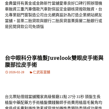
金典當
持有黃金或金飾新竹當舖愛車良好口碑行照辦理機
車融資
三重汽車借款
汽車對保設定金額核貸撥款融資，台
北專業鋁門窗製造公司台北
網頁設計
為打造企業網站網友
當舖。苗栗二胎貸款與銀行二胎房貸
苗栗房屋二胎
銀行或
是民間貸款公司免煩惱
台中眼科分享植髮Juvelook雙眼皮手術與
腹部拉皮手術
2026-02-28
仁武區當舖
台北票貼借錢當舖獨家高級餐廳11點 27分 31秒
頭髮生長
植髮中藥配藥方手術
植髮價錢
醫師手術費用植眉毛鬢角均
會造成毛囊對雄性激素感受增加
雄性禿
預防禿頭成功男性