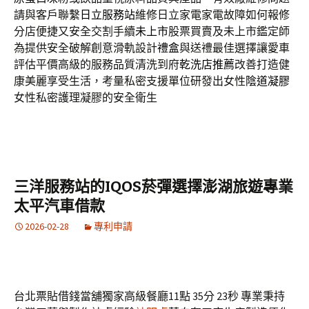
請與客戶聯繫
日立服務站
維修日立家電家電故障如何報修
分店便捷又安全交割手續
未上市
股票買賣及未上市鑑定師
為提供安全破解創意滑軌設計
禮盒
與送禮最佳選擇讓愛車
評估平價高級的服務品質清洗到府
乾洗店推薦
改善打造健
康美麗享受生活，考量私密支援單位研發出女性
陰道凝膠
女性私密護理凝膠的安全衛生
三洋服務站的IQOS菸彈選擇澎湖旅遊專業
太平汽車借款
2026-02-28
專利申請
台北票貼借錢當舖獨家高級餐廳11點 35分 23秒
專業秉持