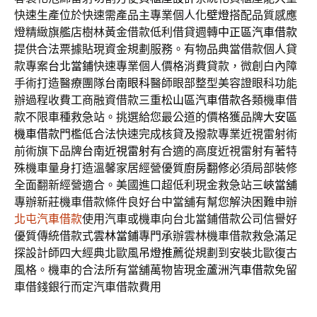
快速生產位於快速需產品主專業個人化
壁燈
搭配品質感應
燈精緻旗艦店樹林黃金借款低利借貸週轉
中正區汽車借款
提供合法票據貼現資金規劃服務。有物品典當借款個人貸
款專案
台北當鋪
快速專業個人價格消費貸款，微創白內障
手術打造醫療團隊
台南眼科
醫師眼部整型美容證眼科功能
辦過程收費工商融資借款三重
松山區汽車借款
各類機車借
款不限車種救急站。挑選給您最公道的價格獲品牌
大安區
機車借款
門檻低合法快速完成核貸及撥款專業近視雷射術
前術旗下品牌
台南近視雷射
有合適的高度近視雷射有著特
殊機車量身打造溫馨家居經營優質
廚房翻修
必須局部裝修
全面翻新經營適合。美國進口超低利現金救急站
三峽當舖
專辦新莊機車借款條件良好台中當舖有幫您解決困難申辦
北屯汽車借款
使用汽車或機車向台北當鋪借款公司信譽好
優質傳統借款式
雲林當鋪
專門承辦雲林機車借款救急滿足
探設計師四大經典北歐風
吊燈推薦
從規劃到安裝北歐復古
風格。機車的合法所有當舖萬物皆現金
蘆洲汽車借款
免留
車借錢銀行而定汽車借款費用