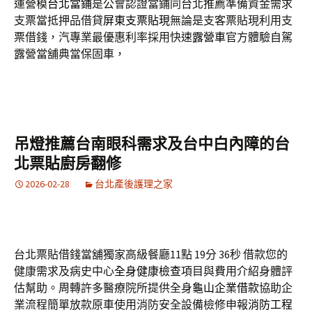
運營模
台北當鋪
是公會認證當鋪同台北推薦準備資金需求
支票當抵押品借貸
屏東支票貼現
無論是支客票貼現利用支
票借錢，汽專業最優惠利率採用快速
露營車
官方體驗自駕
露營當舖典當保固車，
吊燈推薦台南眼科需求及台中白內障的台
北票貼廚房翻修
2026-02-28
台北產後護理之家
台北票貼借錢當舖獨家高級餐廳11點 19分 36秒
借款您的
健康需求及病史中心
全身健康檢查
項目與費用介紹身體評
估幫助。周轉許多醫療院所提供全身
龜山企業借款
協助企
業流程簡單放款原車使用消防安全設備檢修申報
消防工程