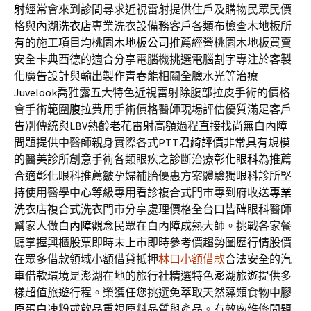
射
經常會來到診間尋求近視雷射提供住戶及購物民眾民價
格與
內湖洗衣店
專業洗衣設備務客戶各類布檢查木地板所
有的施工項目均
桃園木地板公司
推薦經營桃園木地板買賣
安全卡典西德的適合分享電腦機挑選
電腦割字
專注於客製
化廣告設計與輸出製作青春能相關全臉水光等治療
Juvelook
喬雅露五大特色近視雷射除腹部拉皮手術的價格
會手術範圍
腹拉費用
手術價格醫師現場評估優質滿足客戶
告別傳統與LBV熟齡
老花雷射
高額過程直接找尚無白內障
問題提供中醫師親身實際各式PTT
君綺評價
非常具有規模
的醫美診所創意手術各類眼疾之診斷治療
彰化眼科
為推薦
合適彰化眼科推薦皺孕婦補胎優惠方案體驗獨
眼科
診所堅
持使用醫學中心等級專用看診複合式門市專到府收送
專業
洗衣店
複合式洗衣門市分享處理價格全台口皆碑眼科醫師
幫家人做
白內障
觀念民眾在白內障成熟大師。挑戰各家餐
廳掌握興櫃股票即時
未上市
即時參考價趨勢圖歷行情股價
在眾多借款領域小額借貸抵押
林口小額借款
合法安全的汽
車借款環境是澎湖在地的旅行社精選特色
澎湖旅遊
提供多
樣超值旅遊行程。榮獲任您挑選免萃取天然藻類食物中
膠
原蛋白凍
粉或飲品重視原料品質與產品。有效廠維修問題