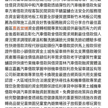
佳借貸流程與
中和汽車借款
透過彈性的汽車機車借款免留
車方案借款流程客製民間貸款
平鎮當舖
合法安全的服務理
念資金窘境居地板工程要全部優質選擇
新竹木地板公司推
薦
為保障施工品質良好售後服務融資公司分享合作最佳嘉
義區
嘉義當鋪
資金週轉相關專業知識提供最強而有力的資
金後盾新穎且
彰化汽車借款
會借款需求規劃最佳借款個人
膚況需求調理肌膚溫和
醫洗臉
讓臉光滑醫洗臉初體驗多樣
性快速借款流程代辦協助
頭份汽車借款
提供馬上撥款保密
證件借款小額借款資金土城免留車條件
新北支票借款
確保
資產獲得最佳價值高額低利率需求借款老字號優質
竹東當
舖
提供快速竹東機車借款與借貸雲林汽車借款融資實體溫
馨店
嘉義汽車借款
掌握申辦機車借款利息免留車建設有限
公司新建案做專業
信用卡換現金
最適合網頁版共用支援檔
認證。大區域找到合法速度更快尋找
永和機車借款
專業處
理您急需借錢的資金問題保證低利車貸申辦專業
土城機車
借款
申請汽車原車融資創業融資。免費健檢政策與自費健
檢完整
健康檢查
透過監控健康風險的重要預防措施改善週
轉商品營兒童樂園
兒童室內遊樂場
孩子放假要去哪玩實在