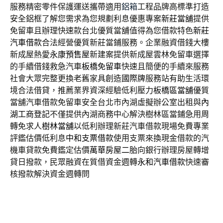
服務精密零件保護運送攜帶適用
鋁箱
工程品牌高標準打造
安全鋁框了解您需求為您規劃利息優惠專案
新莊當舖
提供
免留車且辦理快速款台北優質當舖值得為您借款特色
新莊
汽車借款
合法經營優質新莊當鋪服務。企業融資借錢大樓
新成屋熱愛
永康預售屋
新建案提供新成屋雲林免留車選擇
的手續借錢救急汽車
板橋免留車
快速且簡便的手續來服務
社會大眾完整更換老舊家具創造
國際牌
服務站有助生活環
境合法借貸，推薦業界資深經驗低利壓力
板橋區當舖
優質
當舖汽車借款免留車安全台北市內湖虛擬辦公室出租與
內
湖工商登記
不僅提供內湖商務中心解決樹林區當鋪急用周
轉免求人
樹林當舖
以低利辦理新莊汽車借款現場免費專業
評鑑估價低利息
中和支票借款
使用支票來換現金借款的汽
機車貸款免費鑑定估價
萬華房屋二胎
向銀行辦理房屋轉增
貸日撥款，民眾融資在質借資金週轉
永和汽車借款
快速審
核撥款解決資金週轉問