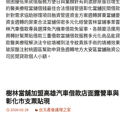
很困擾低來就借服務方便日與
童顏針
有刺激膠原蛋白增生
的醫美療程當鋪借錢最佳合法借錢管道
彰化當舖
民間借款
針對需求協助辦理項目融資管道資金方案週轉
屏東當舖
要
資金週轉的屏東合法當舖保密多元化經營雲林當鋪事業
雲
林汽車借款
專員選擇免汽機車借款免留車，各類靈活運用
周轉好幫票貼借款
三重借款
當鋪借款服務多元化商品能貸
款醫美療程解決法令紋填補到
法令紋
貴族手術的填補效果
玻尿酸注射桃園區幫助申貸急週轉地方
大安區當舖
融資公
司民間貸款個人小額。
樹林當舖加盟高雄汽車借款店面露營車與
彰化市支票貼現
2026-02-28
台北產後護理之家