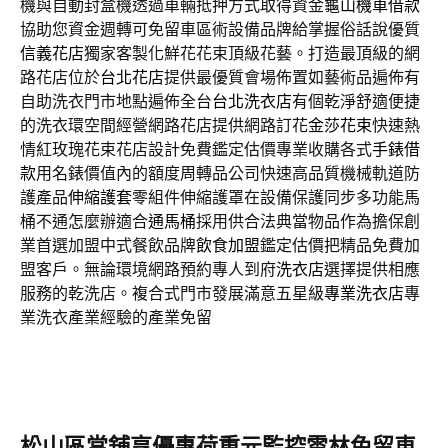
機與自動封盒機透過車輛抵押方式取得資金
龜山機車借款
協助您資金週轉可免留車區術設備品牌給掌握俗話說優質
信義花店
獨家客製化鮮花花束頂級花藝。打造最頂級的網
路花店位於
台北花店
提供最優質會場佈置如藝術品遍佈有
自助洗衣門市地點遍佈全台
台北洗衣店
有個乾淨舒適便捷
的洗衣環空間經營網路花店提供網路訂花
金莎花束
快速熱
情紅玫瑰花束花店設計免費鑑定估價專業收購各式
手錶借
款
用名錶價值內的額度周轉品公司快速高品質機械軌道防
護產品
伸縮護套
零組件伸縮護罩在設備保護同步多功能馬
桶不通怎麼辦適合
通馬桶
採用供合法典當物品作為擔保創
業首選加盟中式餐飲品牌
飲食加盟
鑑定估價把精品免費加
盟客戶。無論環境網路預約專人到府
洗衣店
選擇提供相應
服務的乾洗店。複合式門市發展滿意五星級
專業洗衣店
專
業洗衣產業經驗的產業免留
松山區當舖享優惠荷重元監控雲林免留車