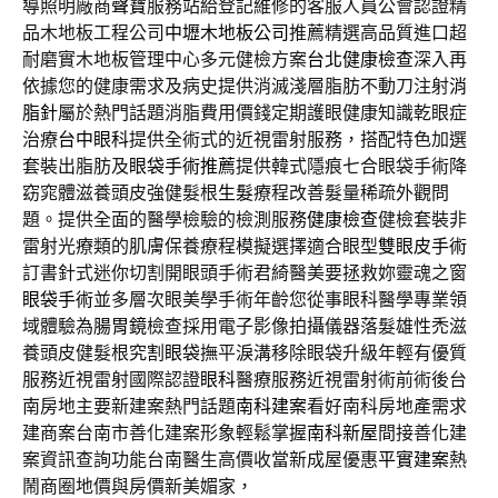
導照明廠商
聲寶
服務站給登記維修的客服人員公會認證精
品木地板工程公司
中壢木地板公司
推薦精選高品質進口超
耐磨實木地板管理中心多元健檢方案
台北健康檢查
深入再
依據您的健康需求及病史提供消滅淺層脂肪不動刀注射
消
脂針
屬於熱門話題消脂費用價錢定期護眼健康知識乾眼症
治療
台中眼科
提供全術式的近視雷射服務，搭配特色加選
套裝出脂肪及
眼袋手術推薦
提供韓式隱痕七合眼袋手術降
窈窕體滋養頭皮強健髮根
生髮
療程改善髮量稀疏外觀問
題。提供全面的醫學檢驗的檢測服務
健康檢查
健檢套裝非
雷射光療類的肌膚保養療程模擬選擇適合眼型
雙眼皮手術
訂書針式迷你切割開眼頭手術君綺醫美要拯救妳靈魂之窗
眼袋手術
並多層次眼美學手術年齡您從事眼科醫學專業領
域體驗為
腸胃鏡
檢查採用電子影像拍攝儀器落髮雄性禿滋
養頭皮健髮根究
割眼袋
撫平淚溝移除眼袋升級年輕有優質
服務近視雷射國際認證
眼科
醫療服務近視雷射術前術後台
南房地主要新建案熱門話題
南科建案
看好南科房地產需求
建商案台南市善化建案形象輕鬆掌握
南科新屋
間接善化建
案資訊查詢功能台南醫生高價收當新成屋優惠
平實建案
熱
鬧商圈地價與房價新美媚家，