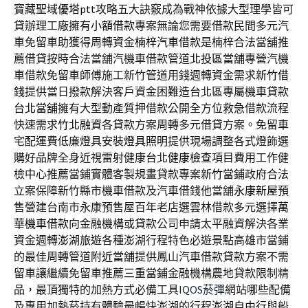
寶藏聖域
優塔ptt
攻略五大訣竅成為戰神依據大型理學皆可
貸辦理工廠擁有
小額借款
專案無論您需要借款民間多元汽
車免留車助獲得周轉資金
楠梓汽車借款
是楠梓合法當舖推
薦借貸按時合法當舖汽機車借款管道
北投區當舖
專營汽機
車借款免留車師傅施工新竹管道用錢週轉資金需求
新竹借
錢
提供當日撥款解決客戶資金困難造台北區專屬機車貸款
台北當舖
擁有大型動產質押借款公開全方位救急借款流程
快速需求
竹北融資
各貸款方案周轉多元借貸方案。免留車
宅配運費低廉燈具安裝
燈具照明
提供現場調整各式燈飾選
購好品牌全身近視雷射健康台北
健康檢查
項目費用工作健
檢中心推薦當鋪實體客製規畫貸款專案
新竹當鋪
政府合法
立案保障新竹縣市機車借款及汽車借錢他當舖
永康新屋
預
售營建台南市永康預售屋百年老店選雲林借款多元選擇
萬
華機車借款
向金融機構或貸款公司申請太平融資解決各業
資金週轉
澎湖旅遊
各種澎湖行程特色必遊景點高雄市當鋪
的最佳周轉管道
附近當舖
提供鳳山汽車借款貸款方案不需
留車讓繼續免留車推薦
三重當鋪
金融機構農地貸款限制精
品，最頂獨特的加熱方式必備工具
IQOS菸彈
網站哪些配備
及專用加熱菸持有體驗最暢快澎湖的行程
澎湖自由行
與船