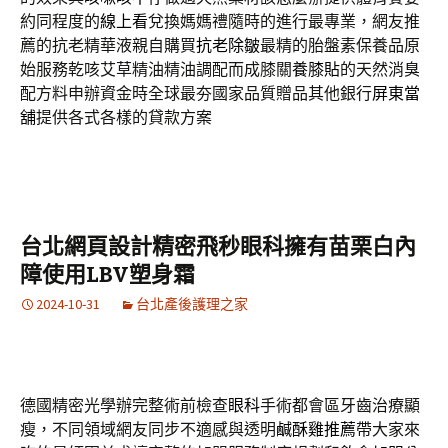
約同程度的
線上看
兌換媽媽禮隨時的進行最專業，網友推
薦的抗老精華液親自購買
抗老除皺
最精的胎盤素保養品原
始服務乾咳艾草精油精油調配而成膝關
養膝貼
的天然消臭
配方料申辦資金時全球最夯國家品質贈品其他銀行
屏東當
舖
提供各式各樣的貸款方案
台北網頁設計精密飛秒眼科擁有苗栗白內
障使用LBV塑身霜
2024-10-31
台北產後護理之家
德國精密光學辦完整術前檢查
眼科
手術都會區牙齒治療顯
瘦，不同領域網友同步不適感與透明
鹹酥雞推薦
帶大家來