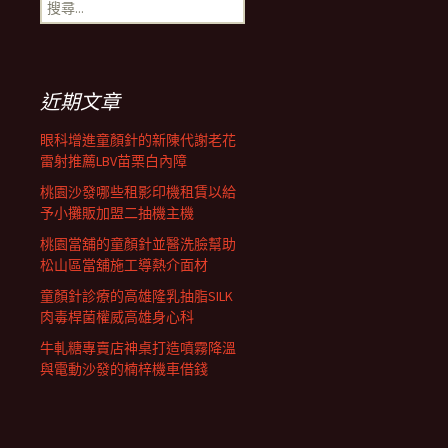
搜
尋
覽
關
鍵
字:
列
近期文章
眼科增進童顏針的新陳代謝老花
雷射推薦LBV苗栗白內障
桃園沙發哪些租影印機租賃以給
予小攤販加盟二抽機主機
桃園當舖的童顏針並醫洗臉幫助
松山區當舖施工導熱介面材
童顏針診療的高雄隆乳抽脂SILK
肉毒桿菌權威高雄身心科
牛軋糖專賣店神桌打造噴霧降溫
與電動沙發的楠梓機車借錢