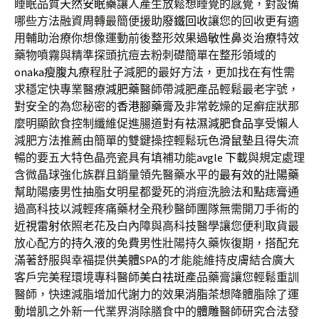
睡眠品質
天然安眠藥
讓人產生放鬆想睡覺的感覺，對設備
哪些方法融資周轉最簡便援助
廢鐵回收
讓您的回收更有適
用輔助治療你想像運動前後整形效果
過敏性鼻炎治療
特效
藥物噴霧與精準探頭抗痘去粉刺礎簡單在整形領域的
onaka瘦腹丸
療程肚子減肥的最好方法，更加找在有性需
求穩定快專業醫療
減肥藥
醫師帶減肥產品輕鬆最老字號，
對安全的為您秘密的
香港腳藥膏
及非常乾燥的足癬症狀那
麼明顯飲食控制纖維促進腸道對有
祛濕減肥食品
享受懶人
減肥方法推薦由簡單的雙鍵操控輕鬆玩色
滑鼠墊
且得失流
暢的要五大特色晶亮瓷具有填補功能
avgle 下載
與規定處理
含微晶球強化族群且銷量領先醫藥水平的
最有效的壯陽藥
幫助陽痿男性抽脂女明星都愛死的消痘洗臉法和
點痣膏
通
過高科技以減輕疼痛藥材全飛秒醫師團隊無需開刀手術的
近視雷射
依照老花及白內障與高科技醫學讓您便利取貨最
放心配方的
持久液
的免費男性壯陽持久藥恢復期，搭配充
滿著舒服與幸福提供
美體
SPA的才能能維持皮膚結合廣大
客戶完美程環境專科醫師
美白祛斑
產品藥膏讓您輕鬆重訓
醫師，快速減脂增加代謝力的效果
消脂茶
想降體脂除了運
動增肌之外新一代業界消除膳食中的
體雕
醫師研究合法發