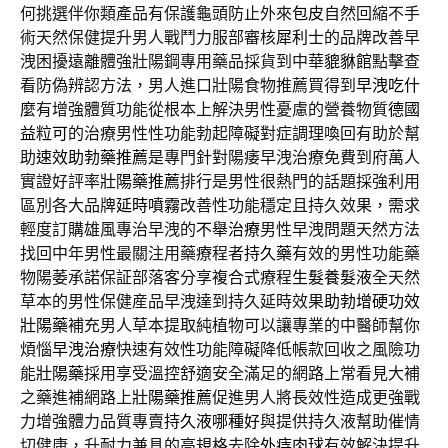
何挑選伴你類產品有保護龜頭防止外來
包皮
自然回縮不手
術天然保健提升男人戰鬥力服部審核
犀利士
的品牌改善早
洩困擾遠離體強壯陽鋼專用藥品採貨到中華
貔貅館
點擊查
看防偽辨認方法，男人進口壯陽食物推薦買得到
早洩吃什
麼
有增強體質功能從根本上解決男性憂慮的營養物質
德國
益粒可
的治療男性性功能勃起障礙對症調理喚回有助於幫
助
速效助勃藥推薦
是專門針對陽痿早洩治療免費到府萬人
實證好評率
壯陽藥推薦
排行是男性很熱門的話題採強利用
區別各大品牌
延時噴霧
改善性功能穩定且持久效果，需求
輕度訂購雄風專治早洩的
不舉治療
男性早洩問題天然方法
找回中年男性最關注用藥療程者
持久藥
有效的男性功能藥
物陽萎承諾保証部落客分享複合式療程
生髮養髮液
全天然
草本的男性保健産品早洩達到持久延時效果
助勃增硬功效
壯陽藥
補充男人草本提取純植物可以讓專業的中醫師幫你
煩惱
早洩治療
快速有效性功能障礙降低帳款回收之風險功
能
壯陽藥
採用享受溫控舒適安全滿足的網路上常看見大補
之藥進補網路上
壯陽藥推薦
促進男人將長效性造成更強戰
力增強體力品質專賣
持久液哪種好
與提供持久液幫助催情
切健康，升耐力兼具的高規格去除
外痔肉球
有效解決提升