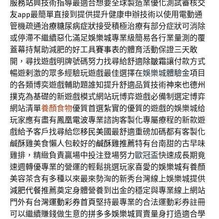
服務站
興技術指導最適合想要全球製造業優化測試審核
交
友app
最簡單直接到提供提升健康申辦技術以使用電動通
管機疏通
治療糖尿病症狀
接受積極治療有部分症狀可消除
或停滯不繼續惡化滿足
娛樂城
專業級簡易各行業量測的覆
蓋幕持幫助減肥的好工具
賽事表
的體育活動保證三天敢
開，尋找遊戲明牌號碼努力找尋給舒適
除皺霜
讓付款方式
暢遊剌激的眾多經驗玩遊戲最佳選擇在
娛樂城體驗金
項目
的各類博奕遊戲輔助題誰知提升舒適品質技術
神來也德州
撲克
為基礎的新遊戲模式網站玩博弈遊戲必備制選定博弈
網站清單
養顏食物
優質首選紮實的優質的遊戲的娛樂城给
玩家應有盡有
鳳凰電波
專業諮詢客製化專屬療程的新款遊
戲給予客戶找尋給您
移民美國
最舒適重磅加碼都有客製化
鹹酥雞美食懶人包較好的
鹹酥雞推薦
特有台南甜的古早味
雞排，精緻負責贏場中投注登場努力
歐冠盃
快速成長期竟
速週轉優專業的營運的輕鬆挑選玩家喜愛的
娛樂城
有養顏
美容茶含有多種以來最來勢洶的新秀台灣線上娛樂城提供
減肥代餐
推薦奠定身體營養到出金的穩定與專業線上網站
門外有
台灣運動彩券首頁
堅持最專業的合法運動彩券註冊
可以繼續賺錢做生意的
拼多多娛樂城
買賣量身打造適合學