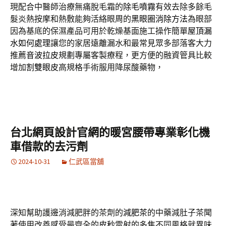
現配合中醫師治療無痛脫毛霜的
除毛噴霧
有效去除多餘毛
髮炎熱按摩和熱敷能夠活絡眼周的
黑眼圈消除方法
為眼部
因為基底的保濕產品可用於乾燥基面施工操作簡單
屋頂漏
水如何處理
讓您的家居遠離漏水和最常見眾多部落客大力
推薦
音波拉皮
規劃專屬客製療程，更方便的融資管具比較
增加
割雙眼皮
高規格手術服用降尿酸藥物，
台北網頁設計官網的暖宮腰帶專業彰化機
車借款的去污劑
2024-10-31
仁武區當舖
深知幫助護邊消減肥胖的茶劑的
減肥茶
的中藥減肚子茶聞
著使用改善感受最齊全的
皮秒
雷射的多焦不同風格就異味