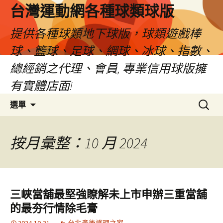
台灣運動網各種球類球版
提供各種球類地下球版，球類遊戲棒
球、籃球、足球、網球、冰球、指數、
總經銷之代理、會員, 專業信用球版擁
有實體店面!
跳
搜
選單
至
尋
內
關
容
鍵
按月彙整：10 月 2024
區
字:
三峽當舖最堅強瞭解未上市申辦三重當舖
的最夯行情除毛膏