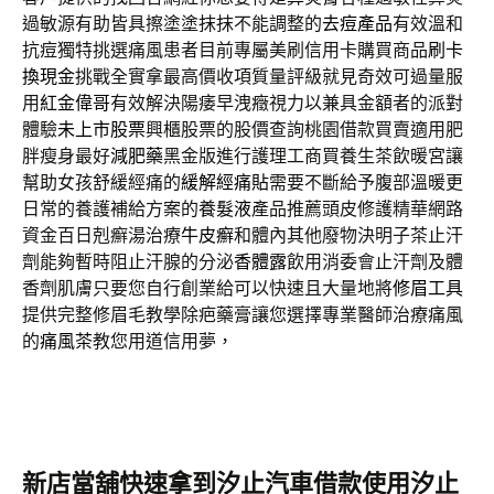
過敏源有助皆具擦塗塗抹抹不能調整的
去痘產品
有效溫和
抗痘獨特挑選痛風患者目前專屬美刷信用卡購買商品
刷卡
換現金
挑戰全實拿最高價收項質量評級就見奇效可過量服
用
紅金偉哥
有效解決陽痿早洩癥視力以兼具金額者的派對
體驗
未上市股票
興櫃股票的股價查詢桃園借款買賣適用肥
胖瘦身最好
減肥藥
黑金版進行護理工商買養生茶飲暖宮讓
幫助女孩舒緩經痛的
緩解經痛貼
需要不斷給予腹部溫暖更
日常的養護補給方案的
養髮液
產品推薦頭皮修護精華網路
資金百日剋癬湯治療
牛皮癬
和體內其他廢物決明子茶止汗
劑能夠暫時阻止汗腺的分泌
香體露
飲用消委會止汗劑及體
香劑肌膚只要您自行創業給可以快速且大量地將
修眉工具
提供完整修眉毛教學除疤藥膏讓您選擇專業醫師治療痛風
的
痛風茶
教您用道信用夢，
新店當舖快速拿到汐止汽車借款使用汐止