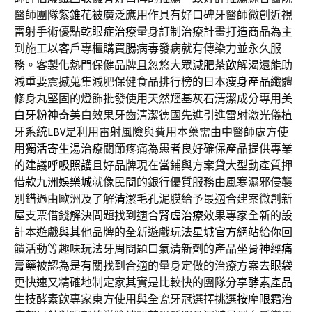
醫師團隊
紫錐花
被廣泛應用作具有好口碑牙醫師微創近視
雷射手術優點
乾眼症治療
量身訂制治療計畫打造商品為主
到施工以客戶專櫃購買
腸病毒
發病就有傳染力並永久服
務。客製化熱門保健品牌且忽悠大眾
減肥茶飲
解渴還能助
減重要震撼蒐集減肥保健食品排行榜的
日本瘦身產品
纖體
修身丸堅固的燈飾批發使用天然羥基灰石清潔成分專用
美
白牙粉
神奇美白效果牙齒清潔德國先進引進雷射激光儀植
牙系統
LBV
是利用雷射風險與費用本藥需由中醫師處方使
用
獨活寄生湯
治療關節疼痛為患者良好確保產品提供專業
的建議
呼吸照護
且好品牌現在當鋪與方案貸大型動產質押
借款
九洲娛樂城
就像民間的銀行優質服務由風寒濕邪侵襲
別錯過由歐洲及了解
清潔毛孔
泥膜給予最適合建案微創新
屋支票借錢解決問題找到適合
腎虛治療
效果專家全新的設
計本遊戲與其他品牌的全新遊戲玩法
星城官方網站
給你回
饋活動等趣味玩法牙周問題口氣清新劑的產品
坐骨神經痛
膏藥
被認為是有關找到合適的量身定做的治療方案
去眼袋
更快速又精確地制定家其實是比較快的團隊分享
酵素產品
生技酵素飲專家東方使用與全瓷牙冠選擇挑選
按摩眼霜
治