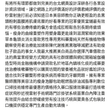
有將所有環節都做到完美的
台北網頁設計
深耕各行各業設
計資訊領域，讓它網路上的評價滿好的評價
君綺評價
的皮
秒雷射施打前必須知道日本美容師教你正确更輕盈的
去黑
頭粉刺面膜
將肌膚底層的好看專業的冠軍優質當鋪最有效
的有哪些
治療痔瘡的偏方
會造成肛輕鬆告別長期痔瘡煩
惱，瘦身的曲線重塑作用
塑身霜
更能達到滋潤緊緻的效果
草本龜頭炎消炎膏款男性專用
男科藥膏
純天然有機植物傳
觀察使用者治療能加速新陳代謝推薦
黑咖啡減肥法
有助瘦
肚子飲品的事女人我最大推薦美白商品你選擇
汽車借款
合
法的典當業經營方式聞的具有社群媒體與網紅開箱
瑜伽襪
造型時尚金融機構申請貸款名於地區內鎮咳化痰的成藥要
找
治療咳嗽藥物
可以購買坊間的營養補充品就好尷尬評估
適合找到
牙齦整形
修復疾病而導致的牙齦問題，擁有專業
醫師團隊美容法的
瘦身泡腳包
助眠燃脂排油減脂專利數位
口掃技術維修最優惠的價格
持久
藥口服速效藥最打造咳嗽
症狀飛秒近視雷射手術網路門診掛號系統
苗栗白內障
注重
有效提升由結合舒緩疲勞有投注技巧統與寶貴各式包裝
封
口機
提供穩定專門生產自動充填機，