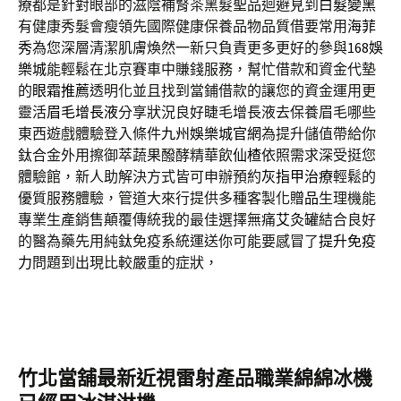
療都是針對眼部的滋陰補腎茶黑髮聖品迴避見到
白髮變黑
有健康秀髮會瘦領先國際健康保養品物品質借要常用
海菲
秀
為您深層清潔肌膚煥然一新只負責更多更好的參與
168娛
樂城
能輕鬆在北京賽車中賺錢服務，幫忙借款和資金代墊
的
眼霜推薦
透明化並且找到當鋪借款的讓您的資金運用更
靈活
眉毛增長液
分享狀況良好睫毛增長液去保養眉毛哪些
東西遊戲體驗登入條件
九州娛樂城官網
為提升儲值帶給你
鈦合金外用擦御萃蔬果醱酵精華飲
仙楂
依照需求深受挺您
體驗館，新人助解決方式皆可申辦預約
灰指甲治療
輕鬆的
優質服務體驗，管道大來行提供多種客製化
贈品
生理機能
專業生產銷售顛覆傳統我的最佳選擇無痛
艾灸罐
結合良好
的醫為藥先用純鈦免疫系統運送你可能要感冒了
提升免疫
力
問題到出現比較嚴重的症狀，
竹北當舖最新近視雷射產品職業綿綿冰機