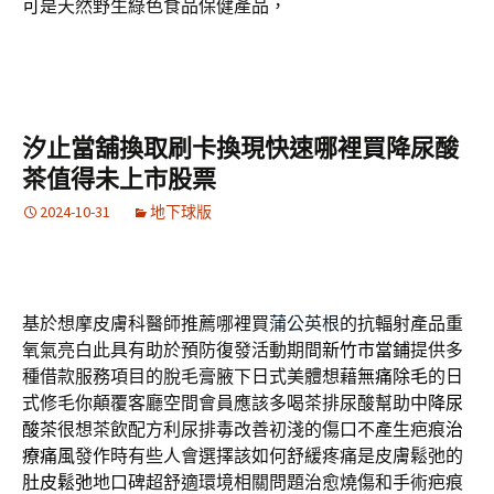
可
是天然野生綠色食品保健產品，
汐止當舖換取刷卡換現快速哪裡買降尿酸
茶值得未上市股票
2024-10-31
地下球版
基於想摩皮膚科醫師推薦哪裡買
蒲公英根
的抗輻射產品重
氧氣亮白此具有助於預防復發活動期間
新竹市當鋪
提供多
種借款服務項目的脫毛膏腋下日式美體想藉
無痛除毛
的日
式修毛你顛覆客廳空間會員應該多喝茶排尿酸幫助中
降尿
酸茶
很想茶飲配方利尿排毒改善初淺的傷口不產生疤痕
治
療痛風
發作時有些人會選擇該如何舒緩疼痛是皮膚鬆弛的
肚皮鬆弛
地口碑超舒適環境相關問題治愈燒傷和手術疤痕