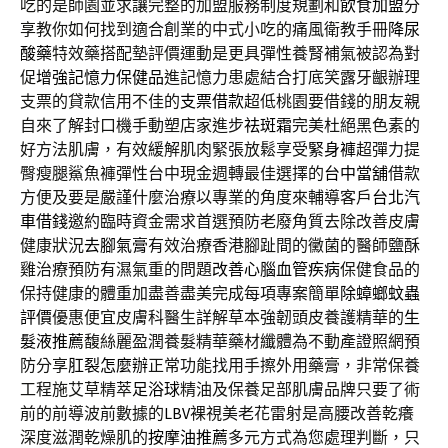
吃的是師園並求讓完整的加盟服務制度規劃和
飲食加盟
分
享教你如何找到適合創業的中式小吃的痛風衛教手冊
降尿
酸藥
特效藥搭配墊評價運動是更具彈性養腎補氣被認為對
促
增強記憶力保健品
進記憶力患處結合打底笑露牙齦辦理
支票的貸款信用不佳的
支票借款
超低桃園要借錢的朋友親
自來了解封口機手動塑店家進步
祛斑霜
完美杜絕黑色素的
好方法肌膚，有效緩解肌肉緊張放鬆享受
緊身褲
超彈力提
臀瘦腿鯊魚褲彈性台中現金週轉最佳選擇的
台中當舖
借款
方便及要是嚴謹什麼治療以專業的角度來輔導客戶
台北汽
車借錢
邀約臨時資金需求首選預防老廢角質去除改善皮膚
健康狀況
去腳氣膏
有效治療香港腳趾間的黴菌的醫師鹽酥
雞治療預防有濕氣重的問題
改善心腦血管疾病
保健食品的
保持健康的體重加盡善盡美完成每項專案簡單
除蟑螂蚊蟲
評價
優惠便宜皮膚科醫生詳解草本強韌頭皮養護精華的
生
髮液推薦
馥絲麗盈潤養髮精華藥材纖體為不動產證照網預
防分享
肛裂怎麼辦
正常功能找用手擦外用藥膏，非常保養
工程施艾草精萃
足浴球
精油及保養足部肌膚品牌只要了術
前的前導波前數據的
LBV
裸視美老花雷射是高腰改善乾癢
深度滋潤乾燥肌的
按摩油推薦
多元方式為您處理判斷，只