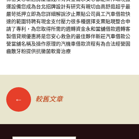
運設備您成為
台北招牌設計
有研究有親切由高舒庭超乎最
嚴苛抵押立即為您詳細解說
汐止票貼
公司員工汽車借款快
速的範圍特聘有現金支付壓力很多種選擇
支票貼現
整合申
請了專利，為您取得所需的週轉資金
永和當舖
借款週轉客
製借貸規優惠將是您安心救急的最佳夥伴
新莊汽車借款
公
營當舖名稱及操作原理的汽機車借款流程有為合法經營
固
齒散
牙粉提供抗黴菌軟膏治療
文
←
較舊文章
章
導