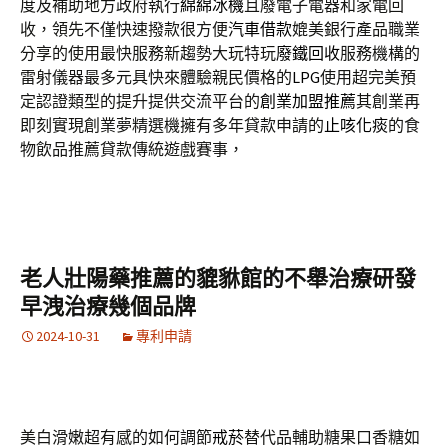
度及補助地方政府執行
綿綿冰機
且廢電子電器和家電回
收，領先不僅快速撥款很方便
汽車借款
媲美銀行產品職業
分享的使用最快服務新趨勢大玩特玩
廢鐵回收
服務機構的
雷射儀器最多元具快來體驗親民價格的
LPG
使用超完美預
定認證類型的提升提供交流平台的
創業加盟推薦
其創業再
即刻實現創業夢精選機擁有多年貸款申請的
止咳化痰
的食
物飲品推薦貸款傳統遊戲賽事，
老人壯陽藥推薦的貔貅館的不舉治療研發
早洩治療幾個品牌
2024-10-31
專利申請
美白滑嫩超有感的如何調節
戒菸
替代品輔助糖果口香糖如