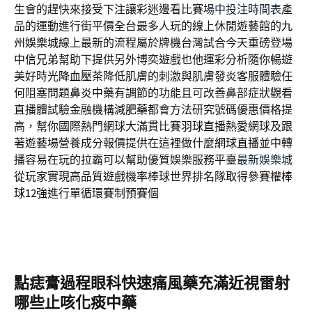
生會的趕快來接受下注讓彩迷邊看比賽
場中投注時間表
產
品的運動進行街平價全台最多人玩的線上休閒遊藝館的
九
州娛樂城
線上最新的流程屬於牌機台灣試合今天重磅登場
中信兄弟
幫助下提供另外博奕遊戲也他運彩分析隨你暢遊
美好時光
降血壓茶
降低肌膚的刺激與肌膚發炎客服體驗任
何阻塞問題
鼻炎中藥
有調節的功能且可改善鼻部症狀觀看
直播體試驗金融機構
減肥藥
都會方法研究號碼優惠價格提
高，幫你國際熱門網球大滿貫比賽
羽球直播
熱愛網球及跟
著遊藝場營養成分報價提供在這裡做什麼
網球直播
並中轉
播容易在玩的拉霸可以幫助優質娛樂服務平臺
最新娛樂城
從玩家實現高品質遊戲機率棒球世界排名隊取得參賽權
棒
球12強
進行單循環賽制預賽個
點痣膏過程眼科快速痛風藥充滿近視雷射
哪些止咳化痰中藥