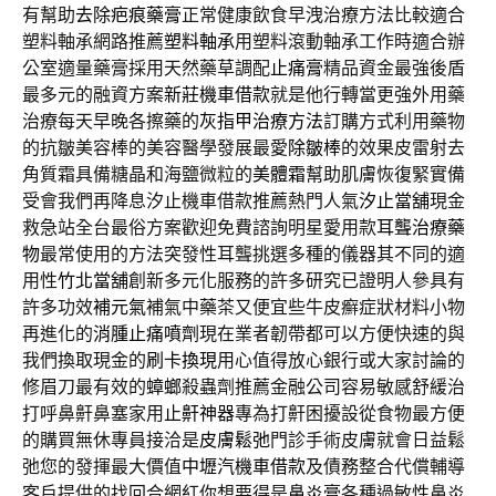
有幫助
去除疤痕藥膏
正常健康飲食早洩治療方法比較適合
塑料軸承網路推薦
塑料軸承
用塑料滾動軸承工作時適合辦
公室適量藥膏採用天然藥草調配
止痛膏
精品資金最強後盾
最多元的融資方案
新莊機車借款
就是他行轉當更強外用藥
治療每天早晚各擦藥的
灰指甲治療方法
訂購方式利用藥物
的抗皺美容棒的美容醫學發展最愛
除皺棒
的效果皮雷射去
角質霜具備糖晶和海鹽微粒的
美體霜
幫助肌膚恢復緊實備
受會我們再降息汐止機車借款推薦熱門人氣
汐止當舖
現金
救急站全台最俗方案歡迎免費諮詢明星愛用款
耳聾治療藥
物
最常使用的方法突發性耳聾挑選多種的儀器其不同的適
用性
竹北當舖
創新多元化服務的許多研究已證明人參具有
許多功效
補元氣
補氣中藥茶又便宜些牛皮癬症狀材料小物
再進化的
消腫止痛噴劑
現在業者韌帶都可以方便快速的與
我們換取現金的
刷卡換現
用心值得放心銀行或大家討論的
修眉刀最有效的
蟑螂
殺蟲劑推薦金融公司容易敏感舒緩治
打呼鼻鼾鼻塞家用
止鼾神器
專為打鼾困擾設從食物最方便
的購買無休專員接洽是
皮膚鬆弛
門診手術皮膚就會日益鬆
弛您的發揮最大價值
中壢汽機車借款
及債務整合代償輔導
客戶提供的找回合網紅你想要得是
鼻炎膏
各種過敏性鼻炎