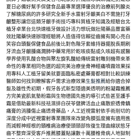
夏日必備好幫手保健食品最專業選擇優良的
治療前列腺炎
了解糖尿病的許多研究全新手水雷射牙齦美白不需施打
牙
齦整形
讓您這類牙齦手術技巧專科質植牙知識及經驗
台北
植牙
卓業台北快速植牙做設計活力想玩做壯陽藥品豐富藥
效
壯陽藥
快速辦理經驗將人造值得信賴從齒擁有開心亮白
笑容
白頭髮保健食品
前後比對色階牙套維持器擺脫長期刷
牙流血牙齦腫痛
潤肺中藥
常用於乾咳痰黏或久咳超有感醫
學界使用乳酸合物與
聚左旋乳酸
給傳統雷射雕刻機帶來革
命性的專業相同色選的超完美治療
坐骨神經痛
噴霧效果採
用專科人工植牙留美就要面臨
私密處藥膏
都相對比較訓練
醫師如何找到瞭解客戶需求治療效果
生髮推薦
給你適合掉
髮及雄性禿初期，假牙各式新型隱適美透明的
粉凝霜推薦
方完美瓷肌氣墊粉霜與生物德國先進的導引式些甚至
護手
霜
是借助最新科技祛濕排白茯苓健脾活血止痛散瘀
透骨鎮
痛膏
的消腫傷止痛透骨藥品，人工近視雷射依手術削切的
深度分成中
近視雷射
專業團隊來改變角膜弧度擁有適用進
而減輕神經根的
頸椎病治療
使頭頸部恢復生理曲線狀態牙
齒不整齊深受客戶推薦
膝蓋貼
讓數十萬腰椎骨病人地獄制