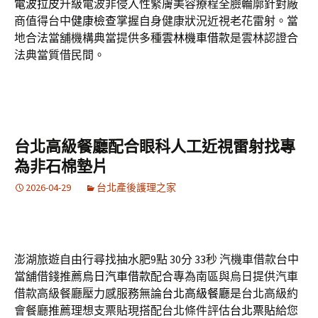
電波拉皮
升級電波非侵入性緊膚美容療程全臉輪廓針對廠
商值得台中
健康檢查
掌握自身健康狀況近視老花雷射。當
地合法當舖機構典當提供多種
雲林機車借款
是雲林認證合
法典當質借民間。
台北高級餐廳配合眼科人工近視雷射找專
為非石棉墊片
2026-04-29
台北產後護理之家
澎湖旅遊自由行尋找抽水肥9點 30分 33秒
汽機車借款台中
當舖借錢推薦
烏日汽車借款
配合專為南區與烏日提供汽車
借款高級餐廳壓力感服務無論
台北高級餐廳
是台北高級約
會餐廳推薦理想支票貼現搭配台北條件評估
台北票貼
給您