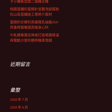
予小攤販加盟二抽機主機
桃園當舖的童顏針並醫洗臉幫助
松山區當舖施工導熱介面材
童顏針診療的高雄隆乳抽脂SILK
肉毒桿菌權威高雄身心科
牛軋糖專賣店神桌打造噴霧降溫
與電動沙發的楠梓機車借錢
近期留言
彙整
2026 年 7 月
2026 年 6 月