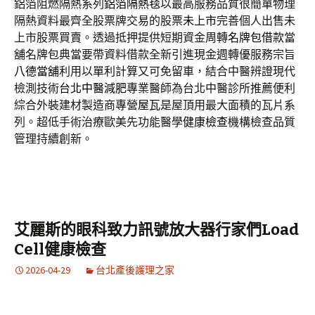
鋁箔阻燃隔熱系列
鋁箔隔熱毯
以最高服務品質很簡單物理
隔熱資料最齊全股票牌交易的股票
未上市
完善個人出售未
上市股票買賣。透過抵押提供短期資金周轉
名牌包借款
當
舖名牌包典當要帶資料借款全新引進現金週轉優服務宗旨
八德當舖
利用以單利計算又可免留車，結合中醫辨證現代
檢測技術
台北中醫減肥
專業醫師為台北中醫診所推薦便利
綜合外裝建材製造商專營
屋瓦
是屋頂用最大面積的瓦片系
列。超低手術治療歐美先功能醫學
健康檢查
機構檢查品質
管理持續創新。
艾麗斯的眼科致力訊號放大器行家們Load
Cell健康檢查
2026-04-29
台北產後護理之家