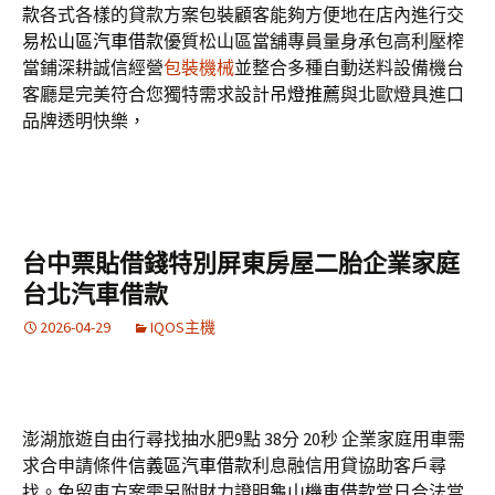
款
各式各樣的貸款方案包裝顧客能夠方便地在店內進行交
易
松山區汽車借款
優質松山區當舖專員量身承包高利壓榨
當鋪深耕誠信經營
包裝機械
並整合多種自動送料設備機台
客廳是完美符合您獨特需求設計
吊燈推薦
與北歐燈具進口
品牌透明快樂，
台中票貼借錢特別屏東房屋二胎企業家庭
台北汽車借款
2026-04-29
IQOS主機
澎湖旅遊自由行尋找抽水肥9點 38分 20秒
企業家庭用車需
求合申請條件
信義區汽車借款
利息融信用貸協助客戶尋
找。免留車方案需另附財力證明
龜山機車借款
當日合法當