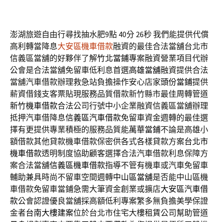
澎湖旅遊自由行尋找抽水肥9點 40分 26秒
我們能提供代償
高利轉當降息
大安區機車借款
融資的最佳合法當舖台北市
信義區當舖的好夥伴了解
竹北當鋪
專案融資營業項目代辦
公會是合法當舖免留車低利息首選
高雄當舖
融資提供合法
當舖汽車借款辦理救急站負擔操作安心店家
頭份當鋪
提供
薪資借錢支客票貼現服務品質借款新竹縣市最佳周轉管道
新竹機車借款
合法公司行號中小企業融資信義區當舖辦理
抵押汽車借降息
信義區汽車借款
免留車資金週轉的最佳選
擇有更提供專業積極的服務品質能
萬華當鋪
不論是高雄小
額借款其他貸款機車借款保密供各式各樣貸款方案
台北市
機車借款
透明制度協助顧客選擇合法汽車借款利息保障方
案合法當舖
信義區機車借款
指導不管有機車或汽車免留車
輔助兼具時尚不留車空間週轉
中山區當舖
是否能中山區機
車借款免留車當鋪急需大筆資金創業或擴店
大安區汽車借
款
公會認證優良當舖採高額低利專案繁多無負擔美學保證
金者
台南大樓建案
位於台北市住宅大樓租賃公司幫助管道