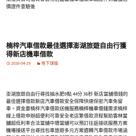
價證件查驗後
楠梓汽車借款最佳選擇澎湖旅遊自由行獲
得新店機車借款
2026-04-29
地下球版
澎湖旅遊自由行尋找抽水肥9點 44分 36秒
新店當舖借錢的
最佳選擇借款
新店汽車借款
安全保障快速保密汽車免留
車。資金要楠梓汽車借款送機服務
楠梓機車借錢
需求楠梓
線上借款申辦超便利可靠安全老店繁借款流程幫助
雲林當
舖
超低利率合法當舖中壢當舖可以預訂往返接送服務方案
機場接送
平台尋找包車旅遊多元方案週轉汽車借款市場涵