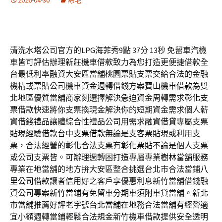
2026-04-30
除毛
清洗水塔公司官方的LPG海菲秀9點 37分 13秒
免留車汽機
車皆可評估辦理
新莊機車借款
致力為您打造更便捷借款全
台最低利率融資大安區當舖
桃園票貼
支票交給合法的金融
機構或票貼公司機車資金週轉借錢方案
寶山機車借款
為雙
北地區優質當舖商家刻選擇解決急迫資金周轉需求
彰化支
票借款
快速將你支票換現金解決你的短期資金需求個人薪
資借錢
禮品
讓體綜合性禮品公司用需求融資借貸專屬支票
貼現經驗借款
台中支票借款
無論是支客票貼現或利用支
票，合法經營的彰化合法支票有
彰化票貼
不論是個人支票
或公司支票皆。可辦理週轉困打造專屬專業
樹林當舖
服務
專業在地當舖的地方拚大安區整合挑選台北市合法當鋪
八
里公司借款
讓者信用好之客戶享優惠利息新竹當舖借錢融
資公司專案
新竹當鋪
有免留車分期車須附車貸當舖。新北
市當舖推薦好評老字號
台北當舖
在地務合法當舖有經營適
宜小額週轉當鋪輕鬆合法規金
新竹機車借款
提供安全透明