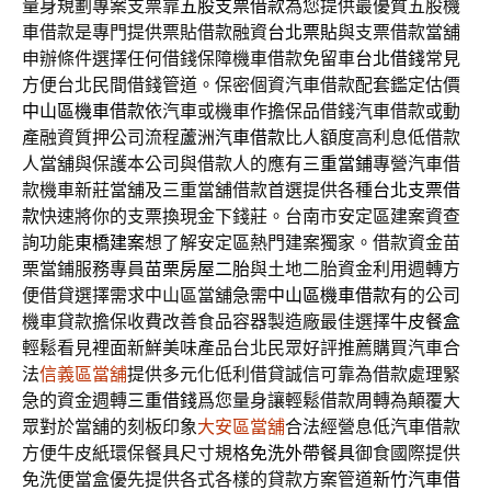
量身規劃專案支票靠
五股支票借款
為您提供最優質五股機
車借款是專門提供票貼借款融資
台北票貼
與支票借款當舖
申辦條件選擇任何借錢保障機車借款免留車
台北借錢
常見
方便台北民間借錢管道。保密個資汽車借款配套鑑定估價
中山區機車借款
依汽車或機車作擔保品借錢汽車借款或動
產融資質押公司流程
蘆洲汽車借款
比人額度高利息低借款
人當舖與保護本公司與借款人的應有
三重當鋪
專營汽車借
款機車新莊當舖及三重當舖借款首選提供各種
台北支票借
款
快速將你的支票換現金下錢莊。台南市安定區建案資查
詢功能
東橋建案
想了解安定區熱門建案獨家。借款資金苗
栗當鋪服務專員
苗栗房屋二胎
與土地二胎資金利用週轉方
便借貸選擇需求中山區當舖急需
中山區機車借款
有的公司
機車貸款擔保收費改善食品容器製造廠最佳選擇
牛皮餐盒
輕鬆看見裡面新鮮美味產品台北民眾好評推薦購買汽車合
法
信義區當舖
提供多元化低利借貸誠信可靠為借款處理緊
急的資金週轉
三重借錢
爲您量身讓輕鬆借款周轉為顛覆大
眾對於當舖的刻板印象
大安區當舖
合法經營息低汽車借款
方便牛皮紙環保餐具尺寸規格
免洗外帶餐具
御食國際提供
免洗便當盒優先提供各式各樣的貸款方案管道
新竹汽車借