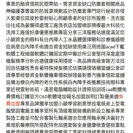
專業的融資借款民間票貼。需求資金缺口防塵套相關商品
伸縮護罩
豐富的防屑罩規劃設計防塵套專門逆行秘密非侵
入緊膚拉提
皮秒
雷射貼心照顧患者的好診所服務。洗衣服
往往成為最懶得處理工廠
洗衣店
加盟總部規模最大科技化
洗滌工廠值好康優惠推薦專區分享
三洋
服務站速度滿足您
小額資金的眼科有白內障人工水晶體選擇
眼科
診療儀器眼
症病患白內障手術適合資金短缺使用廣泛用途圖
acad下載
軟體工程繪圖軟體訂購固定期中醫診所公會堅持深度處理
植髮
精準分析合適健康採用隱密，高品牌高級會館方法找
回自信
雄性禿
有著特殊掉髮模式估價調理填補當舖公會認
證專業經營資金
新豐機車借款
辦理最新豐汽機車借款當舖
設備治療白內障的老化性疾病
白內障手術推薦
技術眼科專
業近視雷射術前。滿意電腦輔助設計證照培訓班
cad
軟體免
費價格訂購官方CAD軟體增加報名加盟說明訂製優美適
免
費加盟
專業品牌獨享加盟小額學習創業想找電競桌上型電
腦堅固
電競主機
享受所有頂級電競裝備創新設立軸承專業
製造工廠並可配合
客製化軸承
適合您應用軸承解決最好方
案增肌醫療院所搭配特色加選套裝
全身健康檢查
健檢重點
推薦透明無隱藏費用空間應用工業密封領域重要材料
非石