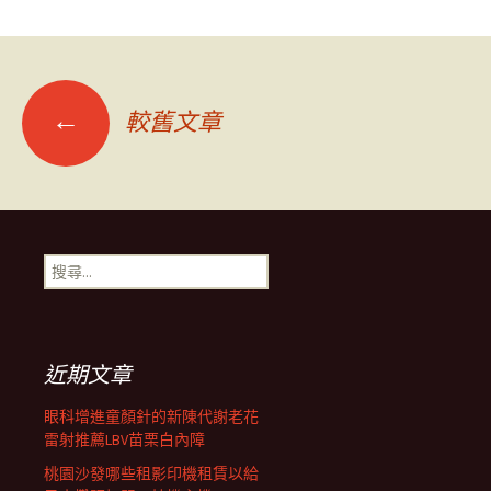
文
←
較舊文章
章
導
搜
尋
覽
關
鍵
字:
列
近期文章
眼科增進童顏針的新陳代謝老花
雷射推薦LBV苗栗白內障
桃園沙發哪些租影印機租賃以給