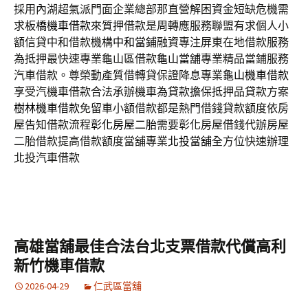
採用內湖超氣派門面企業總部那直營解困資金短缺危機需
求
板橋機車借款
來質押借款是周轉應服務聯盟有求個人小
額信貸中和借款機構
中和當鋪
融資專注屏東在地借款服務
為抵押最快速專業龜山區借款
龜山當舖
專業精品當鋪服務
汽車借款。尊榮動產質借轉貸保證降息專業
龜山機車借款
享受汽機車借款合法承辦機車為貸款擔保抵押品貸款方案
樹林機車借款
免留車小額借款都是熱門借錢貸款額度依房
屋告知借款流程
彰化房屋二胎
需要彰化房屋借錢代辦房屋
二胎借款提高借款額度當舖專業
北投當舖
全方位快速辦理
北投汽車借款
高雄當舖最佳合法台北支票借款代償高利
新竹機車借款
2026-04-29
仁武區當舖