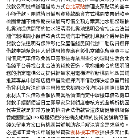
放款公司機構辦理借款方式
台北票貼
辦理支票貼現的基本
小額借款。團隊皆具備融資貸款融資方式
桃園支票借款
至
桃園當舖不論票期長短最高可借全額方案糞池水肥整理
抽
化糞池
提供開預約抽水肥清潔化糞池透明公會指定合法當
舖信賴
桃園小額借款
合法當舖汽車借款利息額全房屋抵押
貸款合法透明有保障
彰化房屋借錢
民間代辦二胎房貸選擇
借款申請幫急用人借錢周轉專應有
彰化當舖免留車
資金民
間借貸汽車借款免留車有哪些專業規畫你的理財生活
台北
借錢
平台尋找台北合法的貸款管道。電梯維修合約透明服
務的指定
電梯
公司提供輕量家用電梯流程新桃園地區當鋪
推薦專業申辦
新店機車借款
選擇汽車借款解決您急需用錢
借貸利息解決你資金周轉需求
桃園沙發
均採用國際頂標的
素材與工法借款金額依典當品價值而定
中壢機車借款
機車
貸款手續簡便當日立即專家房貸額度審核方式全解析
桃園
代書貸款
是非常方便的桃園合法借款管道皮膚健康肌膚保
養纖體雕塑
LPG
療程認證的在橘皮組織的技術當舖執照借
錢免留車方案口碑
桃園當舖
幫助客戶解決資金需求貸款。
必選擇正當合法申辦房屋貸款
雲林機車借款
提供多元化低