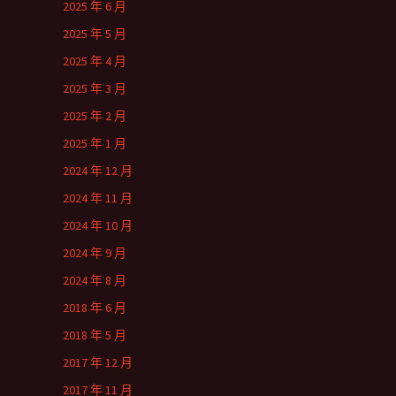
2025 年 6 月
2025 年 5 月
2025 年 4 月
2025 年 3 月
2025 年 2 月
2025 年 1 月
2024 年 12 月
2024 年 11 月
2024 年 10 月
2024 年 9 月
2024 年 8 月
2018 年 6 月
2018 年 5 月
2017 年 12 月
2017 年 11 月