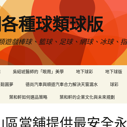
網各種球類球版
類遊戲棒球、籃球、足球、網球、冰球、指
備
吳紹琥醫師的「眼周」美學
地下球彩
地下球版
輕鬆圓夢
德尚汽車與順道汽車合力解決天窗漏水
球彩
葉和軒如何選品策略
葉和軒的企業文化與未來規劃
山區當舖提供最安全