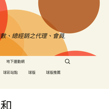
數、總經銷之代理、會員,
搜
地下運動網
尋
關
球彩站點
球版
球版推薦
鍵
字:
永和