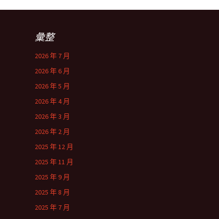
彙整
2026 年 7 月
2026 年 6 月
2026 年 5 月
2026 年 4 月
2026 年 3 月
2026 年 2 月
2025 年 12 月
2025 年 11 月
2025 年 9 月
2025 年 8 月
2025 年 7 月