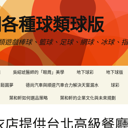
網各種球類球版
類遊戲棒球、籃球、足球、網球、冰球、指
備
吳紹琥醫師的「眼周」美學
地下球彩
地下球版
輕鬆圓夢
德尚汽車與順道汽車合力解決天窗漏水
球彩
葉和軒如何選品策略
葉和軒的企業文化與未來規劃
衣店提供台北高級餐