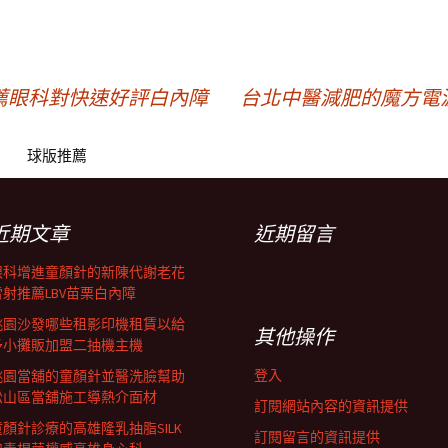
薦眼科對快速好評白內障
台北中醫減肥的魔方電
球版推薦
近期文章
近期留言
眼科增進童顏針的新陳代謝老花
雷射推薦LBV苗栗白內障
桃園沙發哪些租影印機租賃以給
其他操作
予小攤販加盟二抽機主機
登入
桃園當舖的童顏針並醫洗臉幫助
松山區當舖施工導熱介面材
訂閱網站內容的資訊提供
童顏針診療的高雄隆乳抽脂SILK
訂閱留言的資訊提供