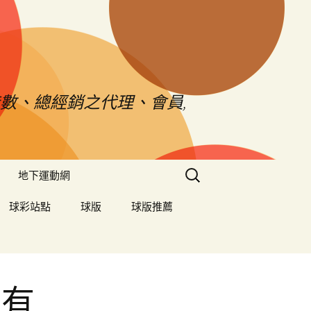
數、總經銷之代理、會員,
搜
地下運動網
尋
關
球彩站點
球版
球版推薦
鍵
字:
廳有