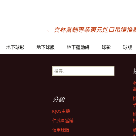
文
←
雲林當鋪專業東元進口吊燈推
章
地下球彩
地下球版
地下運動網
球彩
球版
導
搜
尋
關
覽
鍵
字:
分類
列
IQOS主機
仁武區當舖
信用球版