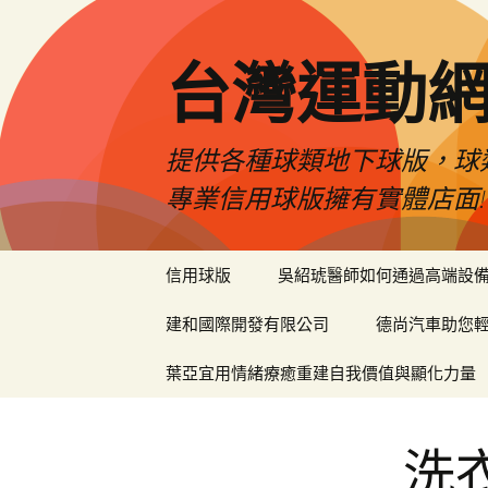
台灣運動
提供各種球類地下球版，球
專業信用球版擁有實體店面!
跳
信用球版
吳紹琥醫師如何通過高端設
至
內
建和國際開發有限公司
德尚汽車助您
容
區
葉亞宜用情緒療癒重建自我價值與顯化力量
洗