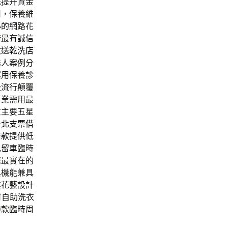
花提升資金
司，保養維
心的網路花
借最有誠信
收送
乾洗店
達人案例分
運用保養診
級流行顛覆
專業需用最
意主要五星
台北支票借
借款
提供低
免留車
臨時
您最實在的
與機能兼具
業花藝設計
可自助洗衣
撥款臨時周