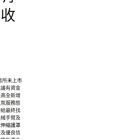
酒收
易所
未上市
建議有資金
最高全新增
氣氛服務態
帶給最終找
機械手臂及
就
伸縮護罩
驗及優良信