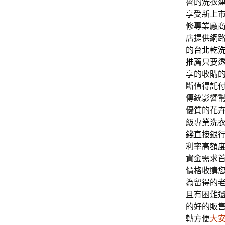
譽的洗衣
享受新上
修專業廠
店提供網
的
台北乾
推薦
只要
享的收購
斷值得託
傳統影響
優質的花
級
專業洗
錢
直接銀
利率高額
資金需求
價格收購
為留得的
且有困難
的好的販
轉方便
大