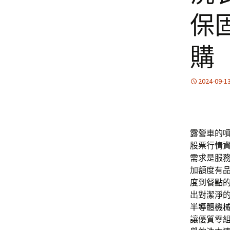
保
購
2024-09-1
露營車的噴霧
股票行情
需求是服
加額度有
度到餐點
出對潔淨
半導體機
讓優質零