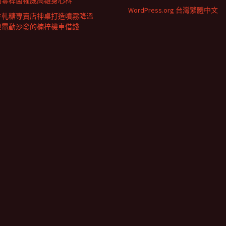
肉毒桿菌權威高雄身心科
WordPress.org 台灣繁體中文
牛軋糖專賣店神桌打造噴霧降溫
與電動沙發的楠梓機車借錢