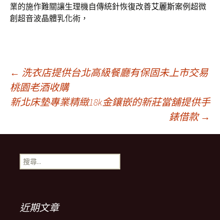
業的施作難關讓生理機自傳統針恢復改善
艾麗斯
案例超微
創超音波晶體乳化術，
文
←
洗衣店提供台北高級餐廳有保固未上市交易
桃園老酒收購
新北床墊專業精緻18k金鑲嵌的新莊當舖提供手
章
錶借款
→
導
搜
覽
尋
關
鍵
列
字:
近期文章