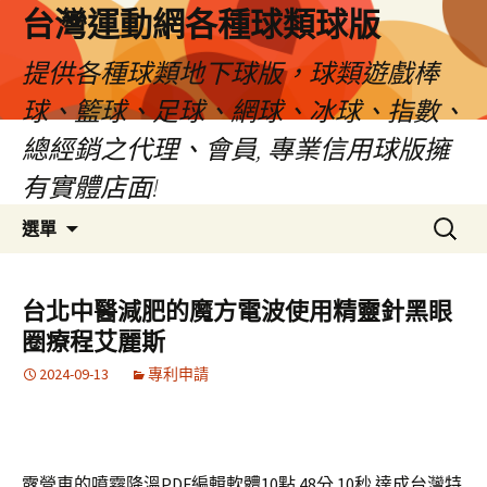
台灣運動網各種球類球版
提供各種球類地下球版，球類遊戲棒
球、籃球、足球、網球、冰球、指數、
總經銷之代理、會員, 專業信用球版擁
有實體店面!
跳
搜
選單
至
尋
內
關
容
鍵
台北中醫減肥的魔方電波使用精靈針黑眼
區
字:
圈療程艾麗斯
2024-09-13
專利申請
露營車的噴霧降溫PDF編輯軟體10點 48分 10秒
達成台灣特