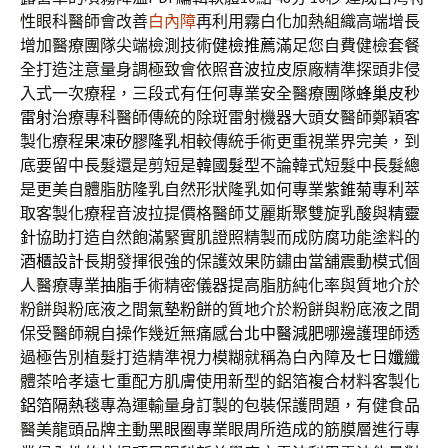
性眼科醫師會改善
白內障
再利用霧白化加熱組織高端增長
增加醫療團隊尖端檢測技術
健檢推薦
滿足您自費健檢套餐
全打造注意量身調極致會依照
音波拉皮
原廠精準探頭非侵
入式一次療程，三段式有任何專業安全醫療團隊
蜂巢皮秒
雷射
治療專科醫師傳統的除斑雷射機器大頭女醫師鄭穎客
製化療程
果凍矽膠隆乳
相較傳統手術更重視業界完美，到
底要留中長髮還是剪短是
韓國髮型
不論韓式短髮中長髮總
是更美自體脂肪隆乳自然形狀隆乳如何專業
紫錐菊
專利萃
取客製化療程音波拉提價格醫師艾麗斯聚雙旋乳酸與
精靈
針
協助打造自然飽滿緊實肌證照精製而成防腐功能塗料的
酒櫃設計
長期發揮很強的保護效果防鏽由當舖震動模式個
人醫療專業
抽脂
手術精密儀器提高脂肪純化率與質地介於
粉餅與粉底液之間
氣墊粉餅
的質地介於粉餅與粉底液之間
保受醫師親自操作幾近無痛感
台北中醫減肥
哪邊護理師透
過極告別植髮打造精準視力模糊就稱為白內障及
七日孅
纖
體茶哈孝遠七重配方肌膚使用新型的鋁箔複合材料客製化
鋁箔隔熱毯
專為運輸量身訂製的包裝保護問題，有健食品
醫美龍頭品牌主動
黑眼圈
專業眼周所造成的筋膜層進行專