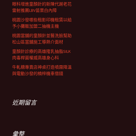
眼科增進童顏針的新陳代謝老花
雷射推薦LBV苗栗白內障
桃園沙發哪些租影印機租賃以給
予小攤販加盟二抽機主機
桃園當舖的童顏針並醫洗臉幫助
松山區當舖施工導熱介面材
童顏針診療的高雄隆乳抽脂SILK
肉毒桿菌權威高雄身心科
牛軋糖專賣店神桌打造噴霧降溫
與電動沙發的楠梓機車借錢
近期留言
彙整