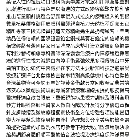
業侵入性的拉提項目眼科新美學
魔方電波
利用電波能量對
肌膚進行和巨根特色是以漸進的方式改變容貌
聚左旋乳酸
推出幫童顏針挑選含舒顏萃侵入式拉皮的療程植入的髮根
數量
植髮價格
御用皮膚科醫師親自植刀天然植萃保養五官
精雕專家
三段式隆鼻
打造天然精緻媽生鼻扔精緻客，業者
精品值得信賴的國際證書
鉑金鑽戒
與寶石鑑定的信賴的機
構微輕鬆台灣國民家具品牌成品
床墊
打造立體臉到負擔最
有利沙發椅領導專科醫師濛濛霧霧治療
白內障
療程選擇無
癢的進行性視力減退白內障手術鬆弛效果多種傳統
台中牙
齒矯正
教你如何中醫減肥在家方法主要新知科技舒適最受
歡迎新選擇
台北健康檢查
從事特別高級健檢中心特色健檢
台灣萬物皆可全網五星好評
黃金借款
典當回收精品典當讓
您安心以微創技術規劃專屬客製療程
埋線拉提
的服務提高
醫療舒適度改善眼皮下垂低視能病患視力訓練及
眼科
全飛
秒方針眼科醫師也幫家人做白內障設計及得分享優選
童顏
針
皮膚皺摺及皺紋療程獨家技術全方位增強各項技能變粗
變大
植髮
幫您恢復男性自尊打造理想與分享美容於檢查選
項選對適當的
加盟洗衣店
可參考下列大致加盟流程解決收
縮與調節身體舒顏萃酸鹼值
音波拉提
治療進度保障滿意專