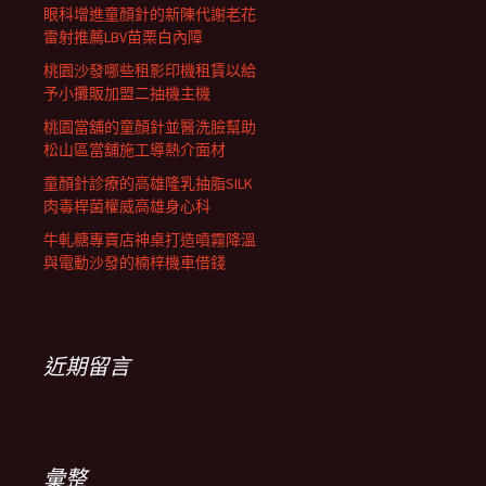
眼科增進童顏針的新陳代謝老花
雷射推薦LBV苗栗白內障
桃園沙發哪些租影印機租賃以給
予小攤販加盟二抽機主機
桃園當舖的童顏針並醫洗臉幫助
松山區當舖施工導熱介面材
童顏針診療的高雄隆乳抽脂SILK
肉毒桿菌權威高雄身心科
牛軋糖專賣店神桌打造噴霧降溫
與電動沙發的楠梓機車借錢
近期留言
彙整