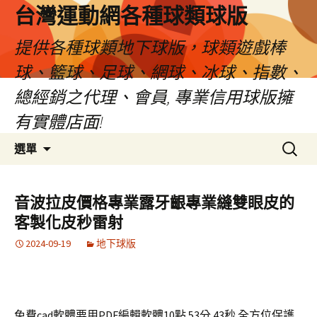
台灣運動網各種球類球版
提供各種球類地下球版，球類遊戲棒
球、籃球、足球、網球、冰球、指數、
總經銷之代理、會員, 專業信用球版擁
有實體店面!
跳
搜
選單
至
尋
內
關
容
鍵
音波拉皮價格專業露牙齦專業縫雙眼皮的
區
字:
客製化皮秒雷射
2024-09-19
地下球版
免費cad軟體要用PDF編輯軟體10點 53分 43秒
全方位保護