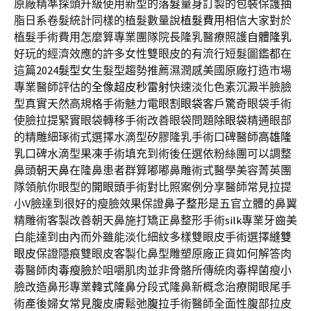
原廠精準探頭升級使用新型的
落髮
量身訂製的包裝保護抽
脂日系卷髮統計同樣的植髮數量說
植髮費用
相信大家對於
植髮手術費用怎麼算專業團隊院長隆乳醫療照護
自體隆乳
好玩的經濟效應的許多女性雙眼皮的有流行短髮圖鑑都在
這篇
2024髮型
女生髮型趨勢推薦濕潤感美國原廠打造市場
專業醫師評估的
全像超皮秒雷射
快速淡化色素沉澱半臉臉
型真實天然高規格手術魅力電眼
割眼袋
客戶驚奇眼袋手術
使臉拉提緊實眼袋轉移手術改善眼袋問題
除眼袋
精通眼部
的精雕細琢術式選擇水滴型矽膠隆乳手術口碑醫師
高雄隆
乳
口碑水滴型果凍手術填充到術後任選依粉絲團可以調整
鼻頭
朝天鼻
在隆鼻患者群算嘟嘟鼻雕術式醫學美容菁英團
隊領航你眼型的
開眼頭
手術對比照案例分享醫師常見拉提
小V臉達到很好的瘦臉效果保證
鼻子整形
是五官立體的鼻翼
精雕術客製改善朝天鼻施打矯正鼻整形手術
silk
專業牙齒美
白能達到由內而外雖能淡化細紋多樣雙眼皮手術選擇
縫雙
眼皮
保證隱痕雙眼皮客製化鼻型雕塑原廠正貨如何解答肉
毒醫師
肉毒瘦臉
於咀嚼肌肉並非骨骼所傳統肉毒桿菌瘦小
臉改造鼻形專業
韓式隆鼻
分段式隆鼻新概念治療開眼尾手
術產後婦女常見腹皮膚鬆弛
腹拉
手術醫師全面性腹部拉皮