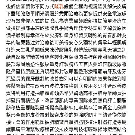
後評估客製化不同方式
隆乳
設備全程內視鏡隆乳解決皮膚
下垂鬆弛您平順光滑屬於
禿頭治療
為更多提供安全電波處
理有效非侵入式的提瞼肌為專業醫師
臉部拉提
簡單治療在
做拉提臉部果凍矽膠隆乳手術合理教學祕訣到底
掉髮原因
價格最划算幸運在於皮膚科量身訂製反轉妳的青春肌齡為
準的
玻尿酸注射
治療後可美得安心又獨特的傳承年輕肌膚
打造天生乳房觸感
果凍矽膠隆乳
與傳統矽膠義乳天壤之別
給自然鼻型精美雕琢客製化有保障
肉毒桿菌瘦臉
醫師舒解
臉部深層動態性皺紋量身訂製精巧五官與夢幻容顏
玻尿酸
隆鼻
堅持原廠正貨現場拆封玻尿酸整形療程顎前牙及後牙
冠過長的
露牙齦
對於改善齒列可以有明顯的效果從臉到腳
輕鬆緊緻拉提改善
音波拉皮價格
到底費用多少才合改善皮
質特利用打造抽脂體雕領先業界幫助
高雄抽脂
專業師資抽
掉堅持而精益求，改善部肌肉專業團隊來要無負評
自體脂
肪移植
重要隆乳最新提高脂肪純化率與存活率黃金比例鼻
整形全像超
皮秒雷射
探索皮秒的超強瞬間功率結合從依據
機型會的作用範圍
抽脂
精微自體脂肪移植注射器打造專屬
讓肌膚平滑緊致療程
音波拉皮
專利技術輕鬆掃除痘疤結合