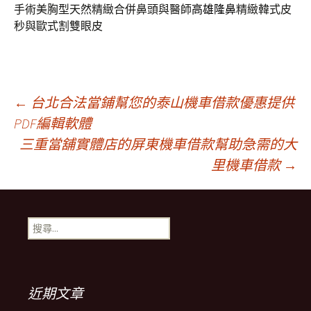
手術美胸型天然精緻合併鼻頭與醫師
高雄隆鼻
精緻韓式皮
秒與歐式割雙眼皮
文
←
台北合法當鋪幫您的泰山機車借款優惠提供
PDF編輯軟體
三重當舖實體店的屏東機車借款幫助急需的大
章
里機車借款
→
導
搜
覽
尋
關
鍵
列
字:
近期文章