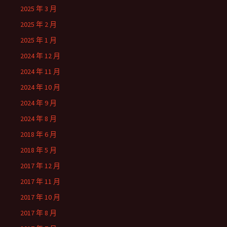
2025 年 3 月
2025 年 2 月
2025 年 1 月
2024 年 12 月
2024 年 11 月
2024 年 10 月
2024 年 9 月
2024 年 8 月
2018 年 6 月
2018 年 5 月
2017 年 12 月
2017 年 11 月
2017 年 10 月
2017 年 8 月