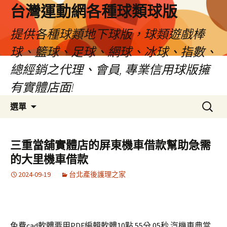
台灣運動網各種球類球版
提供各種球類地下球版，球類遊戲棒
球、籃球、足球、網球、冰球、指數、
總經銷之代理、會員, 專業信用球版擁
有實體店面!
跳
搜
選單
至
尋
內
關
容
鍵
三重當舖實體店的屏東機車借款幫助急需
區
字:
的大里機車借款
2024-09-19
台北產後護理之家
免費cad軟體要用PDF編輯軟體10點 55分 05秒
汽機車典當