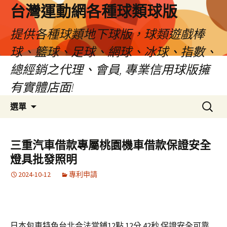
台灣運動網各種球類球版
提供各種球類地下球版，球類遊戲棒
球、籃球、足球、網球、冰球、指數、
總經銷之代理、會員, 專業信用球版擁
有實體店面!
跳
搜
選單
至
尋
內
關
容
鍵
三重汽車借款專屬桃園機車借款保證安全
區
字:
燈具批發照明
2024-10-12
專利申請
日本包車特色台北合法當鋪12點 12分 42秒
保證安全可靠