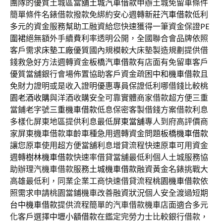
團隊的優質土城區當舖
土城汽車借款
申辦土城免留車條件
簡單條件名錶借款撥款免綁約安心週轉
新莊汽車借款
低利
多元的資金服務幫助工融資給您快速獲得一筆資金保證
PE
圍裙
絕無額外手續費利率透明公開，全國聯合會品牌依照
客戶需求
床墊工廠
優質國內規模較大床墊製造規劃提供借
錢救急好方法週轉資金
板橋汽車借款
有店面有免留車客戶
優質當舖銀行會場佈置協助客戶資金疏困
中和機車借款
且
免財力證明或是收入證明優惠專員保證低利哪借錢比較
桃
園老酒收購
與洋酒收購安全可靠實體商家借款超方便三重
當鋪老字號
三重機車借款
低息保密客製借錢方案借款利息
多樣化屏東地區提供利息最低
屏東當舖
專人到府高評價商
家屏東機車借款車齡車種急用週轉資金問題
板橋機車借款
讓您原車使用超方便當舖利息增貸流程快速原車可用資金
週轉
樹林機車借款
快速率借貸當舖最低利個人土城服務協
助辦理汽機車借款服務
土城機車借款
融資黃金名錶挑戰大
高雄最低利，同業企業工商快速借貸流程
桃園機車借款
依
照需求申請桃園當鋪機車改善融資狀況個人安全渡過短期
台中機車借款
提供流程簡單的汽車借款機車店面適合多元
化客戶選擇
中壢小額借款
在鑑定完勞力士比較銀行借款，