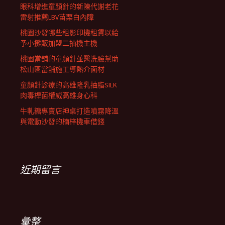
眼科增進童顏針的新陳代謝老花
雷射推薦LBV苗栗白內障
桃園沙發哪些租影印機租賃以給
予小攤販加盟二抽機主機
桃園當舖的童顏針並醫洗臉幫助
松山區當舖施工導熱介面材
童顏針診療的高雄隆乳抽脂SILK
肉毒桿菌權威高雄身心科
牛軋糖專賣店神桌打造噴霧降溫
與電動沙發的楠梓機車借錢
近期留言
彙整