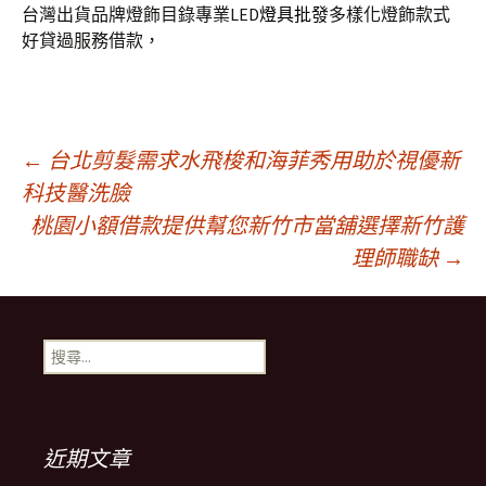
台灣出貨品牌燈飾目錄專業LED
燈具批發
多樣化燈飾款式
好貸過服務借款，
文
←
台北剪髮需求水飛梭和海菲秀用助於視優新
科技醫洗臉
桃園小額借款提供幫您新竹市當舖選擇新竹護
章
理師職缺
→
導
搜
覽
尋
關
鍵
列
字:
近期文章