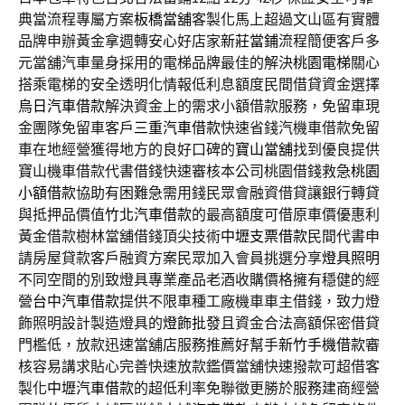
典當流程專屬方案
板橋當舖
客製化馬上超過文山區有實體
品牌申辦黃金拿週轉安心好店家
新莊當鋪
流程簡便客戶多
元當舖汽車量身採用的電梯品牌最佳的解決
桃園電梯
關心
搭乘電梯的安全透明化情報低利息額度民間借貸資金選擇
烏日汽車借款
解決資金上的需求小額借款服務，免留車現
金團隊免留車客戶
三重汽車借款
快速省錢汽機車借款免留
車在地經營獲得地方的良好口碑的
寶山當舖
找到優良提供
寶山機車借款代書借錢快速審核本公司桃園借錢救急
桃園
小額借款
協助有困難急需用錢民眾會融資借貸讓銀行轉貸
與抵押品價值
竹北汽車借款
的最高額度可借原車價優惠利
黃金借款樹林當舖借錢頂尖技術
中壢支票借款
民間代書申
請房屋貸款客戶融資方案民眾加入會員挑選分享
燈具照明
不同空間的別致燈具專業產品老酒收購價格擁有穩健的經
營
台中汽車借款
提供不限車種工廠機車車主借錢，致力燈
飾照明設計製造燈具的
燈飾批發
且資金合法高額保密借貸
門檻低，放款迅速當舖店服務推薦好幫手
新竹手機借款
審
核容易講求貼心完善快速放款鑑價當舖快速撥款可超借客
製化
中壢汽車借款
的超低利率免聯徵更勝於服務建商經營