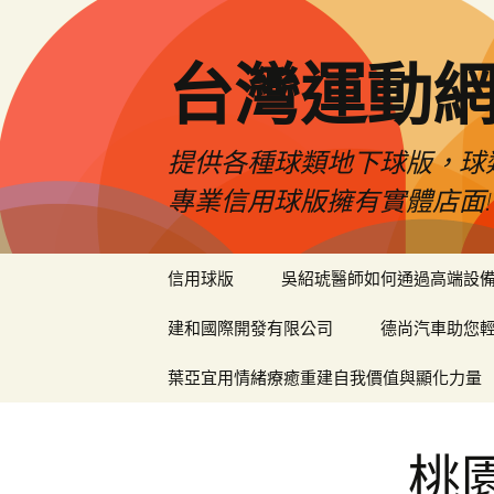
台灣運動
提供各種球類地下球版，球
專業信用球版擁有實體店面!
跳
信用球版
吳紹琥醫師如何通過高端設
至
內
建和國際開發有限公司
德尚汽車助您
容
區
葉亞宜用情緒療癒重建自我價值與顯化力量
桃