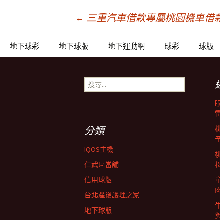
文
←
三重汽車借款專屬桃園機車借
章
地下球彩
地下球版
地下運動網
球彩
球版
導
搜
尋
關
覽
鍵
字:
分類
列
IQOS主機
仁武區當舖
信用球版
台北產後護理之家
地下球版