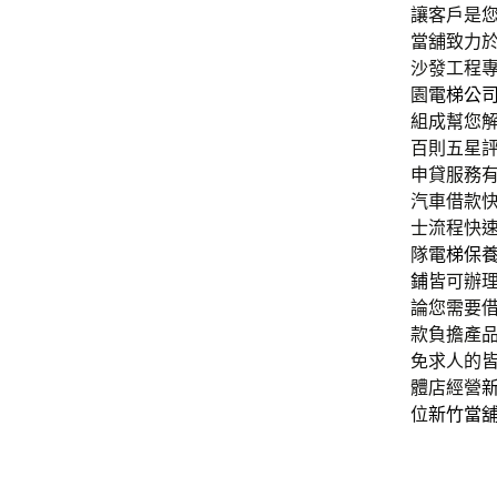
讓客戶是
當舖致力
沙發工程
園
電梯公
組成幫您
百則五星
申貸服務
汽車借款
士流程快
隊
電梯保
鋪
皆可辦
論您需要
款負擔產
免求人的
體店經營
位
新竹當