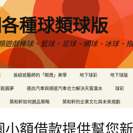
網各種球類球版
類遊戲棒球、籃球、足球、網球、冰球、指
備
吳紹琥醫師的「眼周」美學
地下球彩
地下球版
輕鬆圓夢
德尚汽車與順道汽車合力解決天窗漏水
球彩
葉和軒如何選品策略
葉和軒的企業文化與未來規劃
園小額借款提供幫您