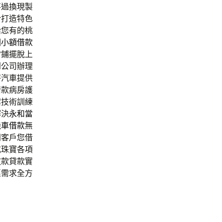
不過換現製
於打造特色
給您有的桃
園小額借款
當鋪擺脫上
到公司辦理
待汽車提供
借款病房護
案技術訓練
解決
永和當
機車借款
無
門客戶您借
或珠寶各項
放款貸款實
惠需求全方