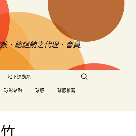
數、總經銷之代理、會員,
搜
地下運動網
尋
關
球彩站點
球版
球版推薦
鍵
字:
新竹