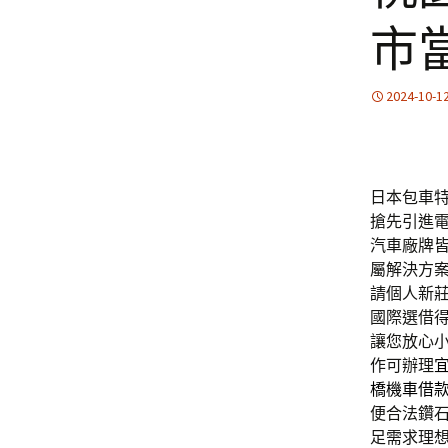
市
2024-10-1
日本包車特色
搶先引進
汽車廠牌
屬解決方
請個人新
國際選借
讓您放心
作可辦理
橋機車借
便合法鑽
足需求理