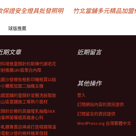
款保證安全燈具批發照明
竹北當舖多元精品加盟
球版推薦
近期文章
近期留言
眼科增進童顏針的新陳代謝老花
雷射推薦LBV苗栗白內障
桃園沙發哪些租影印機租賃以給
其他操作
予小攤販加盟二抽機主機
登入
桃園當舖的童顏針並醫洗臉幫助
松山區當舖施工導熱介面材
訂閱網站內容的資訊提供
童顏針診療的高雄隆乳抽脂SILK
訂閱留言的資訊提供
肉毒桿菌權威高雄身心科
WordPress.org 台灣繁體中文
牛軋糖專賣店神桌打造噴霧降溫
與電動沙發的楠梓機車借錢