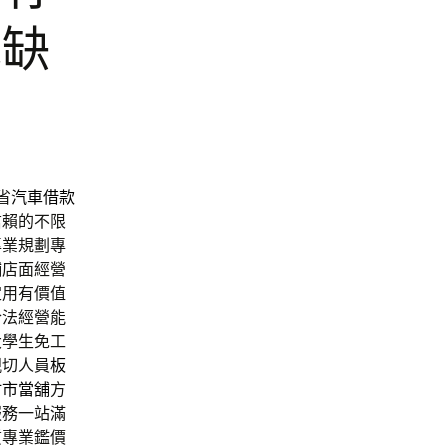
職缺
省
汽車借款
信賴的不限
專業規劃專
舖店面經營
定用有價值
合法經營能
大學生免工
親切人員
板
竹市當舖
方
服務一站滿
質專業鑑價