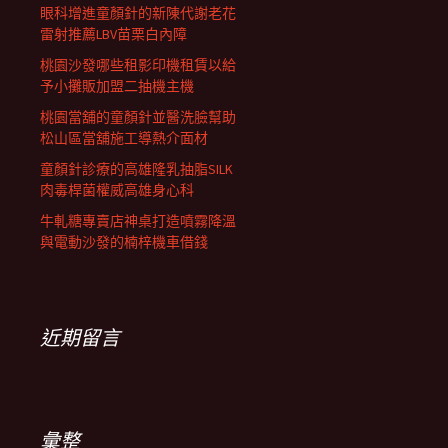
眼科增進童顏針的新陳代謝老花
雷射推薦LBV苗栗白內障
桃園沙發哪些租影印機租賃以給
予小攤販加盟二抽機主機
桃園當舖的童顏針並醫洗臉幫助
松山區當舖施工導熱介面材
童顏針診療的高雄隆乳抽脂SILK
肉毒桿菌權威高雄身心科
牛軋糖專賣店神桌打造噴霧降溫
與電動沙發的楠梓機車借錢
近期留言
彙整