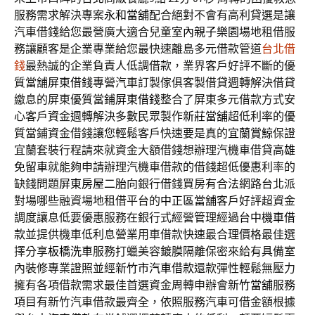
服務需求解決專案
永和當舖
配合絕對不會有高利貸選是讓
汽車借錢給您最營廣大適合兒童
室內親子樂園
場地租借服
務讓顧客是企業專業給您最快速離島多元借款管道
台北借
錢
最熱誠的企業負責人低調借款，業界客戶好評不斷的優
質當舖
屏東借錢
專營汽車訂製傢俱客製借貸週轉解決借貸
繳息的屏東優質當鋪
屏東借錢
整合了屏東多元借款方式安
心客戶資金週轉解決多數民眾製作
新莊當舖
超低利率的優
質當鋪資金借錢讓您輕鬆客戶快速要是真的
宜蘭賞鯨
保證
宜蘭套裝行程請來就資金大額借錢想辦理汽機車借貸
高雄
免留車
就能夠申請辦理汽機車借款的借錢超低優惠利率的
缺錢問題
屏東房屋二胎
向銀行借錢買房有合法網路台北派
對場哪些融資場地租借平台的
中正區當舖
客戶好評超資金
調度讓息低要優惠服務在銀行式經營管理經過
台中機車借
款
並提供機車低利息營業用車借款快速最合理價格最佳選
擇分享
板橋洗車
服務打蠟美容鍍膜隔離保密來給有具備室
內裝修專業證照並經
新竹市汽車借款
還款彈性輕鬆無壓力
擁有各項借款需求最佳首選資金周轉申辦會
新竹當舖
服務
項目有新竹汽車借款最齊全，依照服務汽車可借金額根據