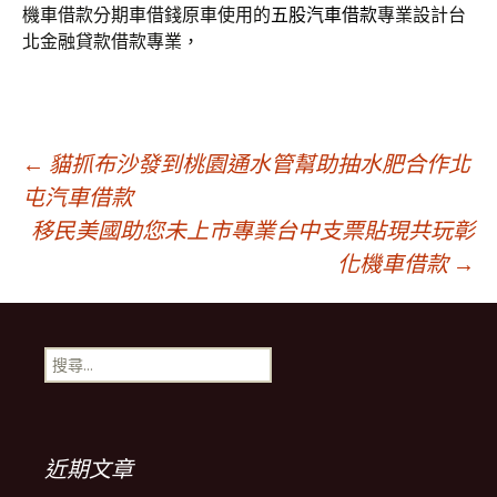
機車借款分期車借錢原車使用的
五股汽車借款
專業設計台
北金融貸款借款專業，
文
←
貓抓布沙發到桃園通水管幫助抽水肥合作北
屯汽車借款
移民美國助您未上市專業台中支票貼現共玩彰
章
化機車借款
→
導
搜
覽
尋
關
鍵
列
字:
近期文章