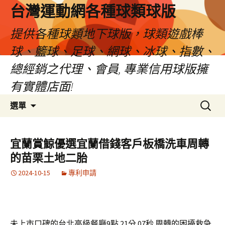
台灣運動網各種球類球版
提供各種球類地下球版，球類遊戲棒
球、籃球、足球、網球、冰球、指數、
總經銷之代理、會員, 專業信用球版擁
有實體店面!
跳
搜
選單
至
尋
內
關
容
鍵
宜蘭賞鯨優選宜蘭借錢客戶板橋洗車周轉
區
字:
的苗栗土地二胎
2024-10-15
專利申請
未上市口碑的台北高級餐廳9點 21分 07秒
周轉的困擾救急