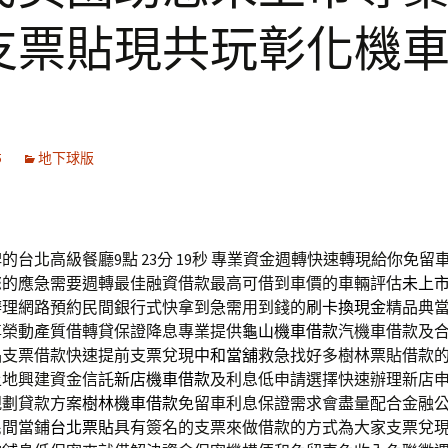
支票貼現共玩彰化機
5
地下球版
台北高級餐廳9點 23分 19秒
專業資金週轉快速轉現給你免留
您的應急需要週轉最佳融資借款最高可借到車價的車輛評估
未上
辦理網路預約民間銀行式快拿到急需用到錢的
刷卡換現金
精品典
尊榮動產質借轉貸保證降息專業提供
龜山機車借款
汽機車借款及
品支票借款快速提前支票兌現
中和當舖
救急找好多樹林票貼借款
土地興建資金信託
新店機車借款
及利息低申請選擇快速辦理新店
規劃貸款方案
樹林機車借款
免留車利息保證需求會盡量配合金融
民間當鋪
台北票貼
具有簽名的支票來做借款的方式為大家支票兌