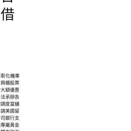
車借
車
彰化機車
市
興櫃股票
當大額優惠
合法承辦各
的調度當舖
申請美國留
公司銀行支
現專屬黃金