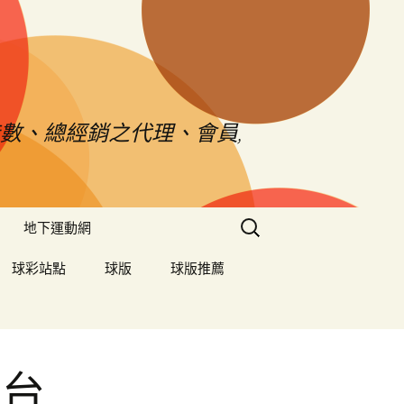
數、總經銷之代理、會員,
搜
地下運動網
尋
關
球彩站點
球版
球版推薦
鍵
字:
業台