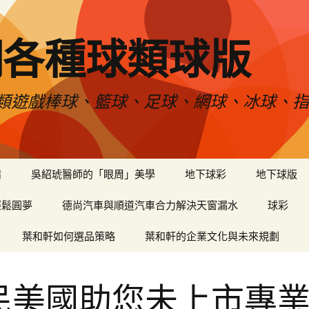
網各種球類球版
類遊戲棒球、籃球、足球、網球、冰球、指
備
吳紹琥醫師的「眼周」美學
地下球彩
地下球版
輕鬆圓夢
德尚汽車與順道汽車合力解決天窗漏水
球彩
葉和軒如何選品策略
葉和軒的企業文化與未來規劃
民美國助您未上市專