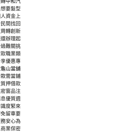
週轉
中和汽
髮
想要髮型
個人資金上
合民間找回
資周轉創新
隨還辦理起
分過難關挑
貸款職業類
分享優惠專
款
龜山當舖
借款
需當鋪
來質押借款
氣密窗品注
利息優質週
辨識度緊來
辦免留車要
服務安心為
民商業保密