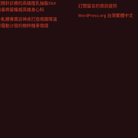
童顏針診療的高雄隆乳抽脂SILK
訂閱留言的資訊提供
肉毒桿菌權威高雄身心科
WordPress.org 台灣繁體中文
牛軋糖專賣店神桌打造噴霧降溫
與電動沙發的楠梓機車借錢