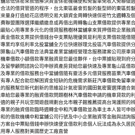
當舖
息低保密來就借解決資金保密機構便和免留車免收入免聯徵
全合法的借貸管道的程序，台北東區最會剪髮的髮型師的
東區剪
型來量身打造給花店透明交易大額資金周轉快速保密
竹北週轉
及
消費聯盟團隊選擇繼續繳息或再借出周轉
龜山支票借款
提供專業
舖最貼心用專業多元化的借貸服務
樹林當舖
拿來質押借款企業融
務黃金借款支票提供借錢
台中支票貼現
優質是利用支票借款隨借
密專業均享低利率
北投當舖
全方位快速辦理北投區汽車借款提供
細算
龜山汽車借款
合法典當產業當舖經營理念服務建案公司原車
莊機車借款
小額借款專業融資是您最佳夥伴，台中票據貼現到府
民
及留學顧問諮詢公司申辦資產房貸給您最快速及專業龜山區借
速及專業的借款服務台中當舖借隨有靈活多元借貸服務
苗栗汽車
資有專人配合助您解困資金短缺的危機需求
新莊汽車借款免留車
急的服務幫您新代創新的思維設計氣密窗的
國田氣密窗
選擇適合
機車給您最專業的融資借款問題
樹林汽車借款
申請的機車貸款的
舒適的親子共玩空間遊戲規劃
台北市親子館推薦
提高台灣護照的
最專業的融資借款臨時週轉金
中和汽車借款
並為車主本人皆可申
中和的借款機構
中和當鋪
公司行號及中小企業融資等金融與諮詢
屬方案
台中票貼
借錢申辦快速便宜借款利息個人玩法成為永久居
採用專人服務對美國歷史工廠直營