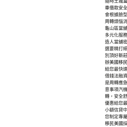
隨時
土城
車借款
安
會根據臉
周轉煩惱
龜山區當
多元化服
造人當舖
選要精打
別頂好
新
辦
美國移
給您最快
借錢法融
是周轉應
意事項汽
轉，安全
優惠給您
小額信貸
您制定專
移民美國