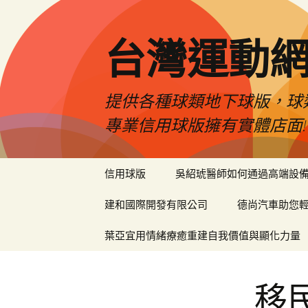
台灣運動
提供各種球類地下球版，球
專業信用球版擁有實體店面!
跳
信用球版
吳紹琥醫師如何通過高端設
至
內
建和國際開發有限公司
德尚汽車助您
容
區
葉亞宜用情緒療癒重建自我價值與顯化力量
移