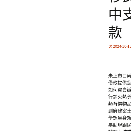
中
款
2024-10-1
未上市口碑的
借款
提供
如何買賣
行銷火熱
類有價物
到府建案
學想量身
票貼現跟