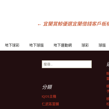
文
←
宜蘭賞鯨優選宜蘭借錢客戶板
章
地下球彩
地下球版
地下運動網
球彩
球版
導
搜
尋
覽
關
鍵
列
字:
分類
IQOS主機
仁武區當舖