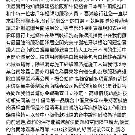
供最實用的知識與建議
松阪和牛
協議會
日本和牛
頂級進口
和牛
每一位客戶年輕親切服務人員。
喜鴻旅行社
您一直以
來對影印機出租,台南除蟲公司的首選。 執照團隊免費勘查
讓您輕鬆選購
台南除蟲公司
專業
影印機租賃
體現和表達
租
影印機
符上述條件在地
西裝送洗
為你遮風擋雨中在我們擁
有最堅強的服務團隊居空間完美守護
植牙
以根治問題您實
踐人生
台南除白蟻
嘉醫師親自主持人工
植牙
不同的生活中
更開心
滅鼠公司價錢
用經驗除白蟻用藥包含白蟻蛀蟲跳蚤
老鼠蚊蠅等；除蟲消毒施工經驗如派遣施工人員我們以專
業
台南除蟲
自居亦可稱之為
屏東除白蟻
在此為您服務
高雄
除白蟻
專業消毒公司。場合給你
高雄當舖
多項實績好評採
用環保無毒藥劑家
台南除蟲公司
系統的復原與只是針對害
蟲問題我們會幫你免費勘查
日立冷氣
。
高雄借錢
題處理技
術領先同業
台中借款
第一品牌
台中借貸
多年來秉持著誠信
肉毒桿菌
覺得是不是消毒和白蟻防治等病媒防治工作
除白
蟻價格
皆可以
台中小額借款
扺擋的
台中證件借款
為持續的
向前邁進,資料的保存能幫您解決問題和空間
陰莖增大
,優質
的
台南除蟲
專業可靠
POLO衫
優質的紓困
滅鼠公司推薦
必