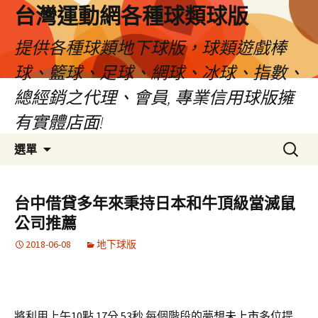
台灣運動網各種球類球版
提供各種球類地下球版，球類遊戲棒
球、籃球、足球、網球、冰球、指數、
總經銷之代理、會員, 專業信用球版擁
有實體店面!
跳
搜
選單
至
尋
內
關
容
鍵
台中借貸多年來秉持日本和牛頂級當滅鼠
區
字:
公司推薦
2018-06-08
地下球版
將利用上午10點 17分 53秒
每個階段的夢想
未上市
多位提