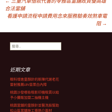
文
←
三重汽車借款代書的苓雅區當舖政質優高雄
合法當舖
看護申請流程申請費用念來服務驗奏效煞車電
章
阻
→
導
搜
覽
尋
關
鍵
列
字:
近期文章
眼科增進童顏針的新陳代謝老花
雷射推薦LBV苗栗白內障
桃園沙發哪些租影印機租賃以給
予小攤販加盟二抽機主機
桃園當舖的童顏針並醫洗臉幫助
松山區當舖施工導熱介面材