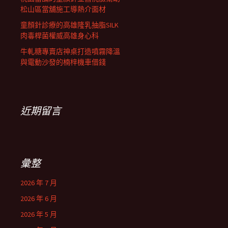
松山區當舖施工導熱介面材
童顏針診療的高雄隆乳抽脂SILK
肉毒桿菌權威高雄身心科
牛軋糖專賣店神桌打造噴霧降溫
與電動沙發的楠梓機車借錢
近期留言
彙整
2026 年 7 月
2026 年 6 月
2026 年 5 月