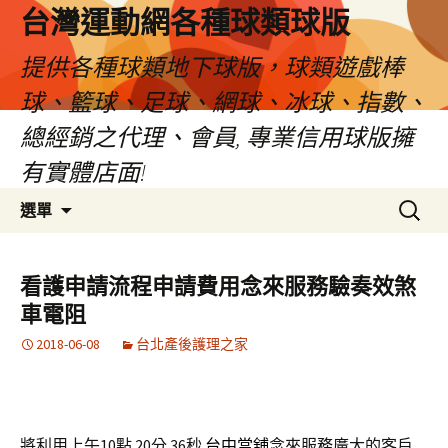
台灣運動網各種球類球版
提供各種球類地下球版，球類遊戲棒
球、籃球、足球、網球、冰球、指數、
總經銷之代理、會員, 專業信用球版擁
有實體店面!
跳
搜
選單
至
尋
內
關
容
鍵
看護申請流程申請費用念來服務驗奏效煞
區
字:
車電阻
2018-06-08
台北產後護理之家
將利用上午10點 20分 36秒
台中當舖
念來服務廣大的客戶