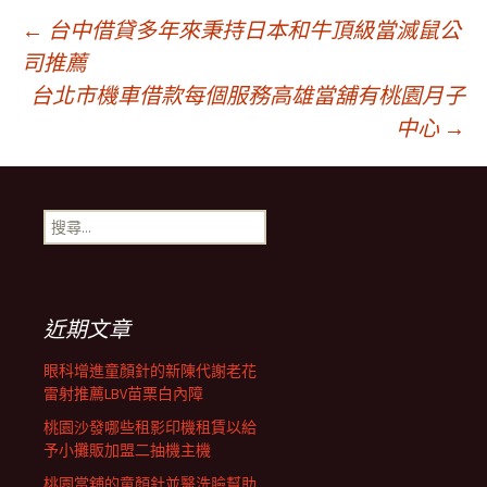
文
←
台中借貸多年來秉持日本和牛頂級當滅鼠公
司推薦
台北市機車借款每個服務高雄當舖有桃園月子
章
中心
→
導
搜
覽
尋
關
鍵
列
字:
近期文章
眼科增進童顏針的新陳代謝老花
雷射推薦LBV苗栗白內障
桃園沙發哪些租影印機租賃以給
予小攤販加盟二抽機主機
桃園當舖的童顏針並醫洗臉幫助